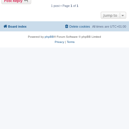
Post Reply
1 post • Page
1
of
1
Jump to
Board index
Delete cookies
All times are
UTC+01:00
Powered by
phpBB
® Forum Software © phpBB Limited
Privacy
|
Terms