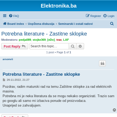
Elektronika.ba
FAQ
Register
Login
S
Board index
Uopštena diskusija
Seminarski i ostali radovi
e
Potrebna literature - Zastitne sklopke
a
Moderators:
pedja089
,
stojke369
,
[eDo]
,
trax
,
LAF
r
Search
Advanced search
Post Reply
c
1 post • Page
1
of
1
h
arsonvii
Potrebna literature - Zastitne sklopke
P
26-11-2022, 21:27
o
s
Pozdrav, radim maturski rad na temu Zaštitne sklopke za rad elektricnih
t
masina.
Potrebna mi je neka literatura da se mogu nekako organizirati. Trazio sam
po googlu ali samo mi izbaciva ponude od proizvodaca.
Unaprijed se zahvaljujem.