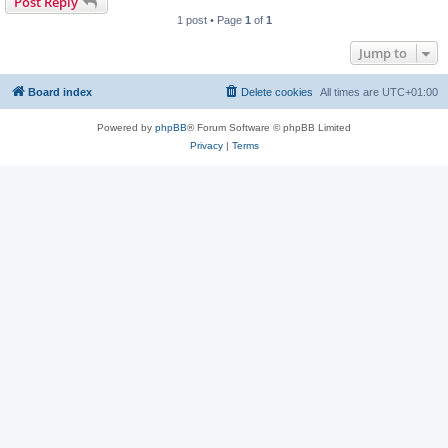
Post Reply
1 post • Page
1
of
1
Jump to
Board index
Delete cookies
All times are
UTC+01:00
Powered by
phpBB
® Forum Software © phpBB Limited
Privacy
|
Terms