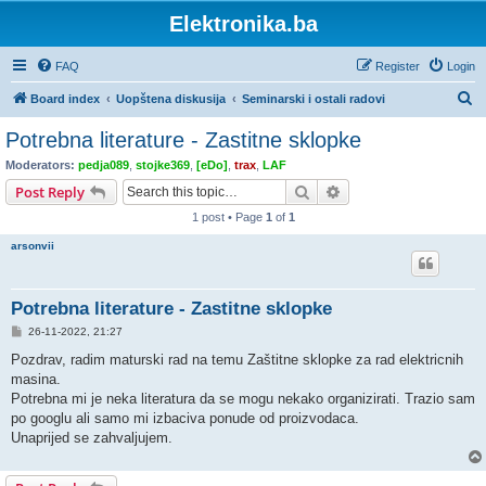
Elektronika.ba
FAQ
Register
Login
S
Board index
Uopštena diskusija
Seminarski i ostali radovi
e
Potrebna literature - Zastitne sklopke
a
Moderators:
pedja089
,
stojke369
,
[eDo]
,
trax
,
LAF
r
Search
Advanced search
Post Reply
c
1 post • Page
1
of
1
h
arsonvii
Potrebna literature - Zastitne sklopke
P
26-11-2022, 21:27
o
s
Pozdrav, radim maturski rad na temu Zaštitne sklopke za rad elektricnih
t
masina.
Potrebna mi je neka literatura da se mogu nekako organizirati. Trazio sam
po googlu ali samo mi izbaciva ponude od proizvodaca.
Unaprijed se zahvaljujem.