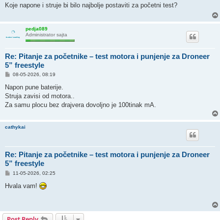
t
Koje napone i struje bi bilo najbolje postaviti za početni test?
pedja089
Administrator sajta
Re: Pitanje za početnike – test motora i punjenje za Droneer
5” freestyle
P
08-05-2026, 08:19
o
s
Napon pune baterije.
t
Struja zavisi od motora..
Za samu plocu bez drajvera dovoljno je 100tinak mA.
cathykai
Re: Pitanje za početnike – test motora i punjenje za Droneer
5” freestyle
P
11-05-2026, 02:25
o
s
Hvala vam!
t
Post Reply