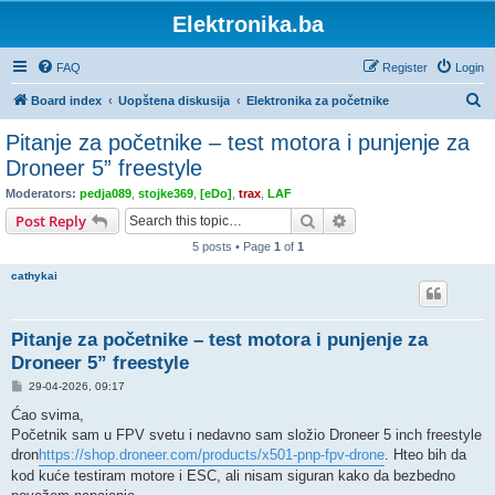
Elektronika.ba
FAQ
Register
Login
S
Board index
Uopštena diskusija
Elektronika za početnike
e
Pitanje za početnike – test motora i punjenje za
a
Droneer 5” freestyle
r
Moderators:
pedja089
,
stojke369
,
[eDo]
,
trax
,
LAF
c
Search
Advanced search
Post Reply
h
5 posts • Page
1
of
1
cathykai
Pitanje za početnike – test motora i punjenje za
Droneer 5” freestyle
P
29-04-2026, 09:17
o
s
Ćao svima,
t
Početnik sam u FPV svetu i nedavno sam složio Droneer 5 inch freestyle
dron
https://shop.droneer.com/products/x501-pnp-fpv-drone
. Hteo bih da
kod kuće testiram motore i ESC, ali nisam siguran kako da bezbedno