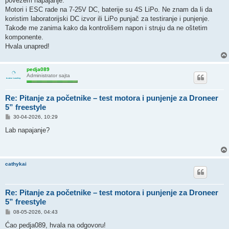
povežem napajanje.
Motori i ESC rade na 7-25V DC, baterije su 4S LiPo. Ne znam da li da
koristim laboratorijski DC izvor ili LiPo punjač za testiranje i punjenje.
Takođe me zanima kako da kontrolišem napon i struju da ne oštetim
komponente.
Hvala unapred!
pedja089
Administrator sajta
Re: Pitanje za početnike – test motora i punjenje za Droneer
5” freestyle
P
30-04-2026, 10:29
o
s
Lab napajanje?
t
cathykai
Re: Pitanje za početnike – test motora i punjenje za Droneer
5” freestyle
P
08-05-2026, 04:43
o
s
Ćao pedja089, hvala na odgovoru!