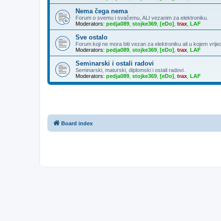
Nema čega nema
Forum o svemu i svačemu, ALI vezanim za elektroniku.
Moderators:
pedja089
,
stojke369
,
[eDo]
,
trax
,
LAF
Sve ostalo
Forum koji ne mora biti vezan za elektroniku ali u kojem vrije
Moderators:
pedja089
,
stojke369
,
[eDo]
,
trax
,
LAF
Seminarski i ostali radovi
Seminarski, maturski, diplomski i ostali radovi.
Moderators:
pedja089
,
stojke369
,
[eDo]
,
trax
,
LAF
Board index