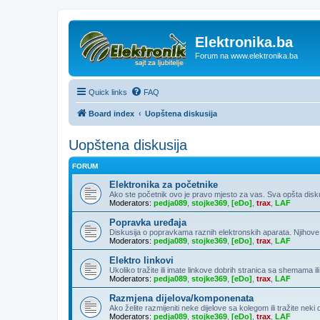
Elektronika.ba
Forum na www.elektronika.ba
Quick links
FAQ
Board index
Uopštena diskusija
Uopštena diskusija
FORUM
Elektronika za početnike
Ako ste početnik ovo je pravo mjesto za vas. Sva opšta diskusija
Moderators:
pedja089
,
stojke369
,
[eDo]
,
trax
,
LAF
Popravka uređaja
Diskusija o popravkama raznih elektronskih aparata. Njihove
Moderators:
pedja089
,
stojke369
,
[eDo]
,
trax
,
LAF
Elektro linkovi
Ukoliko tražite ili imate linkove dobrih stranica sa shemama ili
Moderators:
pedja089
,
stojke369
,
[eDo]
,
trax
,
LAF
Razmjena dijelova/komponenata
Ako želite razmijeniti neke dijelove sa kolegom ili tražite neki
Moderators:
pedja089
,
stojke369
,
[eDo]
,
trax
,
LAF