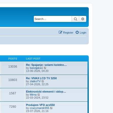
Search
Advanced search
Register
Login
POSTS
LAST POST
Re: Spajanje: solarni kolekto…
13036
V
by
basejjaka1
i
13-06-2026, 04:20
e
w
Re: VIVAX LCD TV 3250
10803
t
V
by
zlatkoTV
h
i
27-04-2026, 22:25
e
e
l
w
Elektronicki elementi i sklop…
a
1587
t
V
by
Mirna
t
h
i
22-03-2024, 23:52
e
e
e
s
l
w
t
Prodajem VFD acs550
a
7280
t
p
V
by
crazymarek555
t
h
o
i
23-07-2026, 21:16
e
e
s