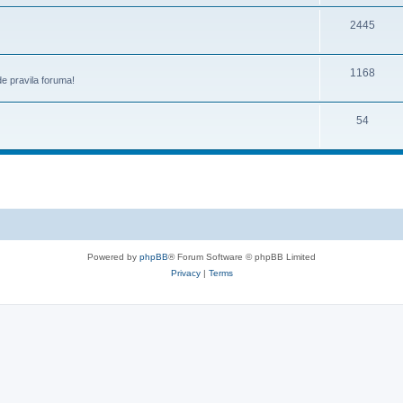
2445
1168
de pravila foruma!
54
Powered by
phpBB
® Forum Software © phpBB Limited
Privacy
|
Terms