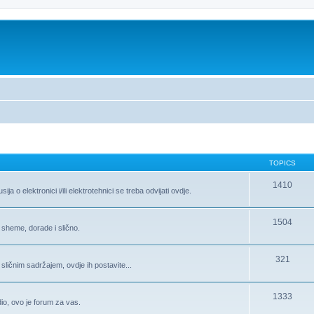
TOPICS
1410
 o elektronici i/ili elektrotehnici se treba odvijati ovdje.
1504
 sheme, dorade i slično.
321
 sličnim sadržajem, ovdje ih postavite...
1333
 dio, ovo je forum za vas.