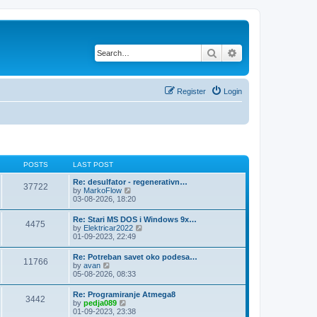
Search
Advanced search
Register
Login
POSTS
LAST POST
Re: desulfator - regenerativn…
37722
V
by
MarkoFlow
i
03-08-2026, 18:20
e
w
Re: Stari MS DOS i Windows 9x…
4475
t
V
by
Elektricar2022
h
i
01-09-2023, 22:49
e
e
l
w
Re: Potreban savet oko podesa…
a
11766
t
V
by
avan
t
h
i
05-08-2026, 08:33
e
e
e
s
l
w
t
Re: Programiranje Atmega8
a
3442
t
p
V
by
pedja089
t
h
o
i
01-09-2023, 23:38
e
e
s