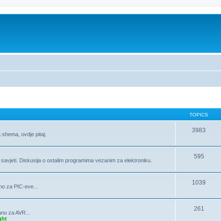
TOPICS
3983
 shema, ovdje pitaj.
595
, savjeti. Diskusija o ostalim programima vezanim za elektroniku.
1039
no za PIC-eve...
261
ano za AVR...
ght