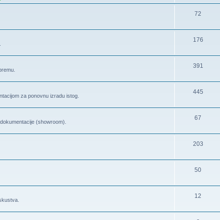
72
176
.
391
opremu.
445
tacijom za ponovnu izradu istog.
67
la dokumentacije (showroom).
203
50
12
iskustva.