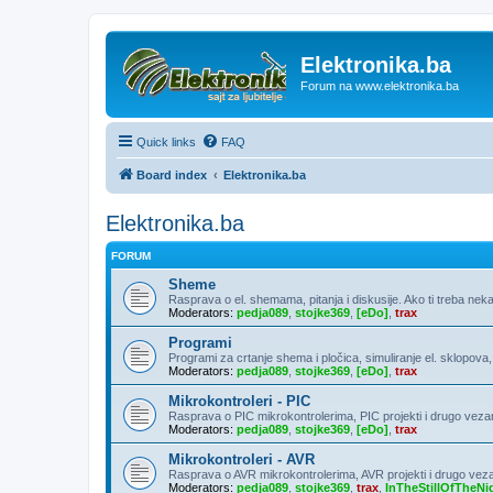
Elektronika.ba
Forum na www.elektronika.ba
Quick links
FAQ
Board index
Elektronika.ba
Elektronika.ba
FORUM
Sheme
Rasprava o el. shemama, pitanja i diskusije. Ako ti treba neka
Moderators:
pedja089
,
stojke369
,
[eDo]
,
trax
Programi
Programi za crtanje shema i pločica, simuliranje el. sklopova
Moderators:
pedja089
,
stojke369
,
[eDo]
,
trax
Mikrokontroleri - PIC
Rasprava o PIC mikrokontrolerima, PIC projekti i drugo veza
Moderators:
pedja089
,
stojke369
,
[eDo]
,
trax
Mikrokontroleri - AVR
Rasprava o AVR mikrokontrolerima, AVR projekti i drugo vez
Moderators:
pedja089
,
stojke369
,
trax
,
InTheStillOfTheNi