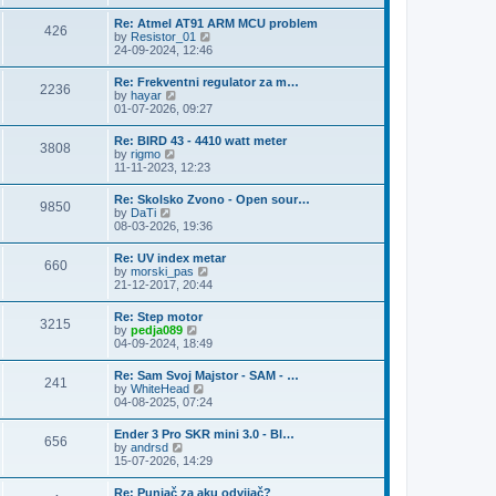
e
s
l
t
w
t
Re: Atmel AT91 ARM MCU problem
a
426
t
p
V
by
Resistor_01
t
h
o
i
24-09-2024, 12:46
e
e
s
e
s
l
t
w
t
Re: Frekventni regulator za m…
a
2236
t
p
V
by
hayar
t
h
o
i
01-07-2026, 09:27
e
e
s
e
s
l
t
w
t
Re: BIRD 43 - 4410 watt meter
a
3808
t
p
V
by
rigmo
t
h
o
i
11-11-2023, 12:23
e
e
s
e
s
l
t
w
t
Re: Skolsko Zvono - Open sour…
a
9850
t
p
V
by
DaTi
t
h
o
i
08-03-2026, 19:36
e
e
s
e
s
l
t
w
t
Re: UV index metar
a
660
t
p
V
by
morski_pas
t
h
o
i
21-12-2017, 20:44
e
e
s
e
s
l
t
w
t
Re: Step motor
a
3215
t
p
V
by
pedja089
t
h
o
i
04-09-2024, 18:49
e
e
s
e
s
l
t
w
t
Re: Sam Svoj Majstor - SAM - …
a
241
t
p
V
by
WhiteHead
t
h
o
i
04-08-2025, 07:24
e
e
s
e
s
l
t
w
t
Ender 3 Pro SKR mini 3.0 - Bl…
a
656
t
p
V
by
andrsd
t
h
o
i
15-07-2026, 14:29
e
e
s
e
s
l
t
w
t
Re: Punjač za aku odvijač?
a