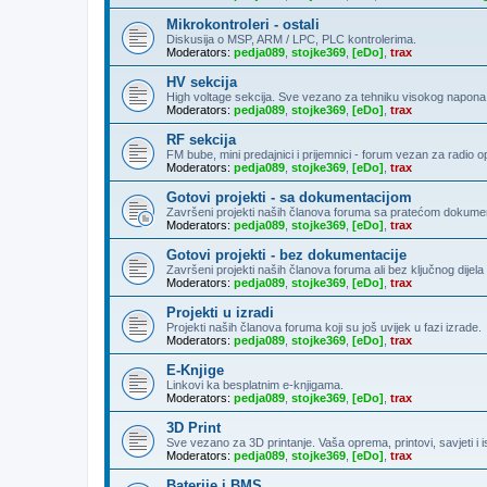
Mikrokontroleri - ostali
Diskusija o MSP, ARM / LPC, PLC kontrolerima.
Moderators:
pedja089
,
stojke369
,
[eDo]
,
trax
HV sekcija
High voltage sekcija. Sve vezano za tehniku visokog napona
Moderators:
pedja089
,
stojke369
,
[eDo]
,
trax
RF sekcija
FM bube, mini predajnici i prijemnici - forum vezan za radio 
Moderators:
pedja089
,
stojke369
,
[eDo]
,
trax
Gotovi projekti - sa dokumentacijom
Završeni projekti naših članova foruma sa pratećom dokumen
Moderators:
pedja089
,
stojke369
,
[eDo]
,
trax
Gotovi projekti - bez dokumentacije
Završeni projekti naših članova foruma ali bez ključnog dije
Moderators:
pedja089
,
stojke369
,
[eDo]
,
trax
Projekti u izradi
Projekti naših članova foruma koji su još uvijek u fazi izrade.
Moderators:
pedja089
,
stojke369
,
[eDo]
,
trax
E-Knjige
Linkovi ka besplatnim e-knjigama.
Moderators:
pedja089
,
stojke369
,
[eDo]
,
trax
3D Print
Sve vezano za 3D printanje. Vaša oprema, printovi, savjeti i 
Moderators:
pedja089
,
stojke369
,
[eDo]
,
trax
Baterije i BMS