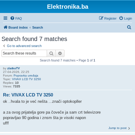
Elektronika.ba
FAQ
Register
Login
S
Board index
Search
e
Search found 7 matches
a
Go to advanced search
r
Search
Advanced search
c
Search found 7 matches • Page
1
of
1
h
by
zlatkoTV
27-04-2026, 22:25
Forum:
Popravka uređaja
Topic:
VIVAX LCD TV 3250
Replies:
10
Views:
7335
Re: VIVAX LCD TV 3250
ok ..hvala to je već nešta ...znači optokopller
a za ovog prijatelja gore pa čoveče ja sam crt televizore
popravljao 90 godina i znsm šta je visoki napon
ufff
Jump to post