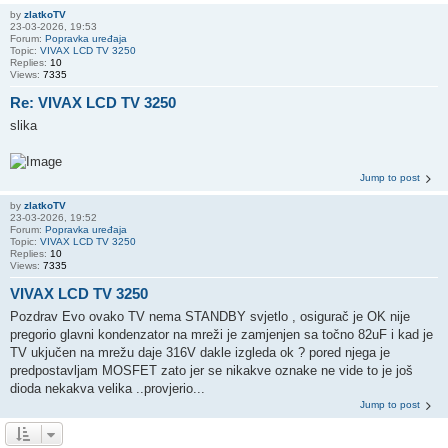
by
zlatkoTV
23-03-2026, 19:53
Forum:
Popravka uređaja
Topic:
VIVAX LCD TV 3250
Replies:
10
Views:
7335
Re: VIVAX LCD TV 3250
slika
Jump to post
by
zlatkoTV
23-03-2026, 19:52
Forum:
Popravka uređaja
Topic:
VIVAX LCD TV 3250
Replies:
10
Views:
7335
VIVAX LCD TV 3250
Pozdrav Evo ovako TV nema STANDBY svjetlo , osigurač je OK nije
pregorio glavni kondenzator na mreži je zamjenjen sa točno 82uF i kad je
TV ukjučen na mrežu daje 316V dakle izgleda ok ? pored njega je
predpostavljam MOSFET zato jer se nikakve oznake ne vide to je još
dioda nekakva velika ..provjerio...
Jump to post