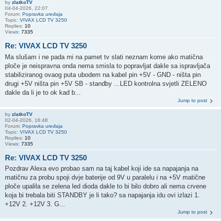
by
zlatkoTV
04-04-2026, 22:07
Forum:
Popravka uređaja
Topic:
VIVAX LCD TV 3250
Replies:
10
Views:
7335
Re: VIVAX LCD TV 3250
Ma slušam i ne pada mi na pamet tv slati neznam kome ako matična
ploče je neispravna onda nema smisla to popravljat dakle sa ispravljača
stabiliziranog ovaog puta ubodem na kabel pin +5V - GND - ništa pin
drugi +5V ništa pin +5V SB - standby ...LED kontrolna svjetli ZELENO
dakle da li je to ok kad b...
Jump to post
by
zlatkoTV
02-04-2026, 16:48
Forum:
Popravka uređaja
Topic:
VIVAX LCD TV 3250
Replies:
10
Views:
7335
Re: VIVAX LCD TV 3250
Pozdrav Alexa evo probao sam na taj kabel koji ide sa napajanja na
matičnu za probu spoji dvje baterije od 9V u paralelu i na +5V matične
ploče upalila se zelena led dioda dakle to bi bilo dobro ali nema crvene
koja bi trebala biti STANDBY je li tako? sa napajanja idu ovi izlazi 1.
+12V 2. +12V 3. G...
Jump to post