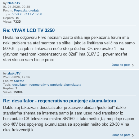
by
zlatkoTV
01-04-2026, 09:38
Forum:
Popravka uređaja
Topic:
VIVAX LCD TV 3250
Replies:
10
Views:
7335
Re: VIVAX LCD TV 3250
Hvala na odgovoru Prvo neznam zašto slika nije peikazana forum ima
neki problem sa atašmentom za slike i jako je limitirana veličina na samo
500kB ..pa jeb ni linkovana neće što je čudno. Ok evo ovako 1 . na
glavnom mrežnom kondenzatoru od 82uF ima 316V 2 . power mosfet
stari skinuo sam bio je probi...
Jump to post
by
zlatkoTV
25-03-2026, 17:36
Forum:
Sheme
Topic:
desulfator - regenerativno punjenje akumulatora
Replies:
7
Views:
15994
Re: desulfator - regenerativno punjenje akumulatora
Dakle zaj takozvani desulatizator je zapravo običan !joule tief" dakle
standarfna shema sa interneta samo ja sam uzeo neki transistor iz
horizontale CB televizora mislim SB160 ili tako nešto ,taj moj daje napon
oko 48V bez spojenog akumulatora sa spojenim nešto oko 28-30 V na
nkoj frekvenciji k...
Jump to post