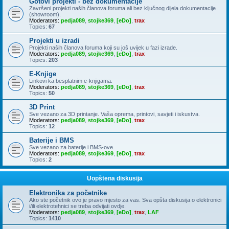
Gotovi projekti - bez dokumentacije
Završeni projekti naših članova foruma ali bez ključnog dijela dokumentacije
(showroom).
Moderators:
pedja089
,
stojke369
,
[eDo]
,
trax
Topics:
67
Projekti u izradi
Projekti naših članova foruma koji su još uvijek u fazi izrade.
Moderators:
pedja089
,
stojke369
,
[eDo]
,
trax
Topics:
203
E-Knjige
Linkovi ka besplatnim e-knjigama.
Moderators:
pedja089
,
stojke369
,
[eDo]
,
trax
Topics:
50
3D Print
Sve vezano za 3D printanje. Vaša oprema, printovi, savjeti i iskustva.
Moderators:
pedja089
,
stojke369
,
[eDo]
,
trax
Topics:
12
Baterije i BMS
Sve vezano za baterije i BMS-ove.
Moderators:
pedja089
,
stojke369
,
[eDo]
,
trax
Topics:
2
Uopštena diskusija
Elektronika za početnike
Ako ste početnik ovo je pravo mjesto za vas. Sva opšta diskusija o elektronici
i/ili elektrotehnici se treba odvijati ovdje.
Moderators:
pedja089
,
stojke369
,
[eDo]
,
trax
,
LAF
Topics:
1410