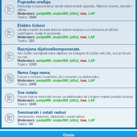
Popravka uređaja
Diskusija o popravkama raznih elektronskih aparata. Njihove sheme, dorade i
slično.
Moderators:
pedja089
,
stojke369
,
[eDo]
,
trax
,
LAF
Topics:
1504
Elektro linkovi
Ukoliko tražite ili imate linkove dobrih stranica sa shemama ili sličnim
sadržajem, ovdje ih postavite...
Moderators:
pedja089
,
stojke369
,
[eDo]
,
trax
,
LAF
Topics:
321
Razmjena dijelova/komponenata
Ako želite razmijeniti neke dijelove sa kolegom ili tražite neki dio, ovo je forum
za vas.
Moderators:
pedja089
,
stojke369
,
[eDo]
,
trax
,
LAF
Topics:
1333
Nema čega nema
Forum o svemu i svačemu, ALI vezanim za elektroniku.
Moderators:
pedja089
,
stojke369
,
[eDo]
,
trax
,
LAF
Topics:
2445
Sve ostalo
Forum koji ne mora biti vezan za elektroniku ali u kojem vrijede pravila foruma!
Moderators:
pedja089
,
stojke369
,
[eDo]
,
trax
,
LAF
Topics:
1168
Seminarski i ostali radovi
Seminarski, maturski, diplomski i ostali radovi.
Moderators:
pedja089
,
stojke369
,
[eDo]
,
trax
,
LAF
Topics:
54
Ostalo