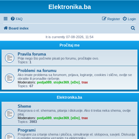
Elektronika.ba
FAQ
Register
Login
S
Board index
e
It is currently 07-08-2026, 11:54
a
Pročitaj me
r
Pravila foruma
c
Prije nego što počnete pisati po forumu, pročitajte ovo.
Topics:
1
h
Problemi na forumu
Ako imate problema sa forumom, prijava, logiranje, cookies i slično, ovdje se
obratite ili pronađite rješenje.
Moderators:
pedja089
,
stojke369
,
[eDo]
,
trax
Topics:
67
Elektronika.ba
Sheme
Rasprava o el. shemama, pitanja i diskusije. Ako ti treba neka shema, ovdje
pitaj.
Moderators:
pedja089
,
stojke369
,
[eDo]
,
trax
Topics:
3983
Programi
Programi za crtanje shema i pločica, simuliranje el. sklopova, savjeti. Diskusija
o ostalim programima vezanim za elektroniku.