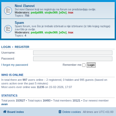
Novi članovi
Svi novi članovi koji se registruju na forum se predstavljaju ovdje.
Moderators:
pedja089
,
stojke369
,
[eDo]
,
trax
Topics:
756
Spam
Spam forum, sve što je trebalo izbrisati a nije izbrisano (iz bilo kojeg razloga)
završilo je ovdje.
Moderators:
pedja089
,
stojke369
,
[eDo]
,
trax
Topics:
4
LOGIN
•
REGISTER
Username:
Password:
I forgot my password
Remember me
WHO IS ONLINE
In total there are
997
users online :: 2 registered, 0 hidden and 995 guests (based on
users active over the past 5 minutes)
Most users ever online was
11235
on 15-02-2026, 17:07
STATISTICS
Total posts
153527
• Total topics
16493
• Total members
10121
• Our newest member
avan
Board index
Delete cookies
All times are
UTC+01:00