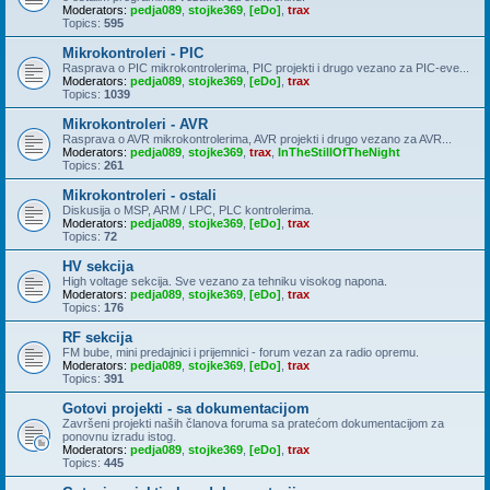
Moderators:
pedja089
,
stojke369
,
[eDo]
,
trax
Topics:
595
Mikrokontroleri - PIC
Rasprava o PIC mikrokontrolerima, PIC projekti i drugo vezano za PIC-eve...
Moderators:
pedja089
,
stojke369
,
[eDo]
,
trax
Topics:
1039
Mikrokontroleri - AVR
Rasprava o AVR mikrokontrolerima, AVR projekti i drugo vezano za AVR...
Moderators:
pedja089
,
stojke369
,
trax
,
InTheStillOfTheNight
Topics:
261
Mikrokontroleri - ostali
Diskusija o MSP, ARM / LPC, PLC kontrolerima.
Moderators:
pedja089
,
stojke369
,
[eDo]
,
trax
Topics:
72
HV sekcija
High voltage sekcija. Sve vezano za tehniku visokog napona.
Moderators:
pedja089
,
stojke369
,
[eDo]
,
trax
Topics:
176
RF sekcija
FM bube, mini predajnici i prijemnici - forum vezan za radio opremu.
Moderators:
pedja089
,
stojke369
,
[eDo]
,
trax
Topics:
391
Gotovi projekti - sa dokumentacijom
Završeni projekti naših članova foruma sa pratećom dokumentacijom za
ponovnu izradu istog.
Moderators:
pedja089
,
stojke369
,
[eDo]
,
trax
Topics:
445