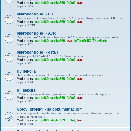
Moderators:
pedja089
,
stojke369
,
[eDo]
,
trax
Topics:
595
Mikrokontroleri - PIC
Rasprava o PIC mikrokontrolerima, PIC projekti i drugo vezano za PIC-eve...
Moderators:
pedja089
,
stojke369
,
[eDo]
,
trax
Topics:
1039
Mikrokontroleri - AVR
Rasprava o AVR mikrokontrolerima, AVR projekti i drugo vezano za AVR...
Moderators:
pedja089
,
stojke369
,
trax
,
InTheStillOfTheNight
Topics:
261
Mikrokontroleri - ostali
Diskusija o MSP, ARM / LPC, PLC kontrolerima.
Moderators:
pedja089
,
stojke369
,
[eDo]
,
trax
Topics:
72
HV sekcija
High voltage sekcija. Sve vezano za tehniku visokog napona.
Moderators:
pedja089
,
stojke369
,
[eDo]
,
trax
Topics:
176
RF sekcija
FM bube, mini predajnici i prijemnici - forum vezan za radio opremu.
Moderators:
pedja089
,
stojke369
,
[eDo]
,
trax
Topics:
391
Gotovi projekti - sa dokumentacijom
Završeni projekti naših članova foruma sa pratećom dokumentacijom za
ponovnu izradu istog.
Moderators:
pedja089
,
stojke369
,
[eDo]
,
trax
Topics:
445