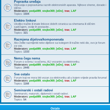
Popravka uređaja
Diskusija o popravkama raznih elektronskih aparata. Njihove sheme, dorade i
slično.
Moderators:
pedja089
,
stojke369
,
[eDo]
,
trax
,
LAF
Topics:
1504
Elektro linkovi
Ukoliko tražite ili imate linkove dobrih stranica sa shemama ili sličnim
sadržajem, ovdje ih postavite...
Moderators:
pedja089
,
stojke369
,
[eDo]
,
trax
,
LAF
Topics:
321
Razmjena dijelova/komponenata
Ako želite razmijeniti neke dijelove sa kolegom ili tražite neki dio, ovo je forum
za vas.
Moderators:
pedja089
,
stojke369
,
[eDo]
,
trax
,
LAF
Topics:
1333
Nema čega nema
Forum o svemu i svačemu, ALI vezanim za elektroniku.
Moderators:
pedja089
,
stojke369
,
[eDo]
,
trax
,
LAF
Topics:
2445
Sve ostalo
Forum koji ne mora biti vezan za elektroniku ali u kojem vrijede pravila foruma!
Moderators:
pedja089
,
stojke369
,
[eDo]
,
trax
,
LAF
Topics:
1168
Seminarski i ostali radovi
Seminarski, maturski, diplomski i ostali radovi.
Moderators:
pedja089
,
stojke369
,
[eDo]
,
trax
,
LAF
Topics:
54
Ostalo