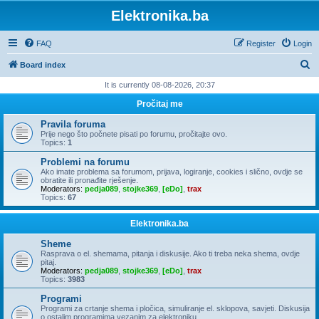
Elektronika.ba
FAQ
Register
Login
S
Board index
e
It is currently 08-08-2026, 20:37
a
Pročitaj me
r
Pravila foruma
c
Prije nego što počnete pisati po forumu, pročitajte ovo.
Topics:
1
h
Problemi na forumu
Ako imate problema sa forumom, prijava, logiranje, cookies i slično, ovdje se
obratite ili pronađite rješenje.
Moderators:
pedja089
,
stojke369
,
[eDo]
,
trax
Topics:
67
Elektronika.ba
Sheme
Rasprava o el. shemama, pitanja i diskusije. Ako ti treba neka shema, ovdje
pitaj.
Moderators:
pedja089
,
stojke369
,
[eDo]
,
trax
Topics:
3983
Programi
Programi za crtanje shema i pločica, simuliranje el. sklopova, savjeti. Diskusija
o ostalim programima vezanim za elektroniku.