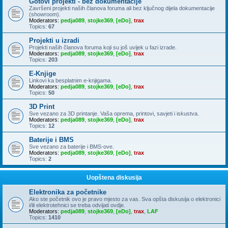
Gotovi projekti - bez dokumentacije
Završeni projekti naših članova foruma ali bez ključnog dijela dokumentacije
(showroom).
Moderators:
pedja089
,
stojke369
,
[eDo]
,
trax
Topics:
67
Projekti u izradi
Projekti naših članova foruma koji su još uvijek u fazi izrade.
Moderators:
pedja089
,
stojke369
,
[eDo]
,
trax
Topics:
203
E-Knjige
Linkovi ka besplatnim e-knjigama.
Moderators:
pedja089
,
stojke369
,
[eDo]
,
trax
Topics:
50
3D Print
Sve vezano za 3D printanje. Vaša oprema, printovi, savjeti i iskustva.
Moderators:
pedja089
,
stojke369
,
[eDo]
,
trax
Topics:
12
Baterije i BMS
Sve vezano za baterije i BMS-ove.
Moderators:
pedja089
,
stojke369
,
[eDo]
,
trax
Topics:
2
Uopštena diskusija
Elektronika za početnike
Ako ste početnik ovo je pravo mjesto za vas. Sva opšta diskusija o elektronici
i/ili elektrotehnici se treba odvijati ovdje.
Moderators:
pedja089
,
stojke369
,
[eDo]
,
trax
,
LAF
Topics:
1410