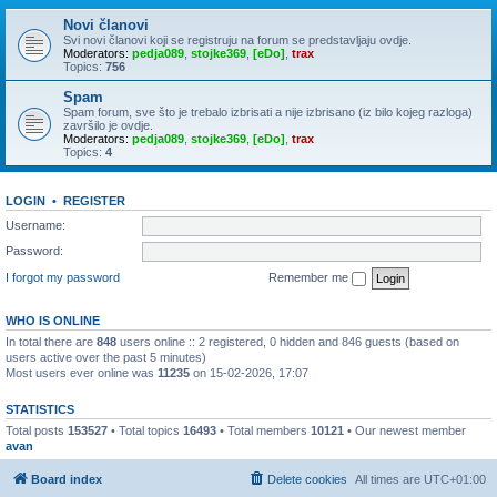
Novi članovi
Svi novi članovi koji se registruju na forum se predstavljaju ovdje.
Moderators:
pedja089
,
stojke369
,
[eDo]
,
trax
Topics:
756
Spam
Spam forum, sve što je trebalo izbrisati a nije izbrisano (iz bilo kojeg razloga)
završilo je ovdje.
Moderators:
pedja089
,
stojke369
,
[eDo]
,
trax
Topics:
4
LOGIN
•
REGISTER
Username:
Password:
I forgot my password
Remember me
WHO IS ONLINE
In total there are
848
users online :: 2 registered, 0 hidden and 846 guests (based on
users active over the past 5 minutes)
Most users ever online was
11235
on 15-02-2026, 17:07
STATISTICS
Total posts
153527
• Total topics
16493
• Total members
10121
• Our newest member
avan
Board index
Delete cookies
All times are
UTC+01:00