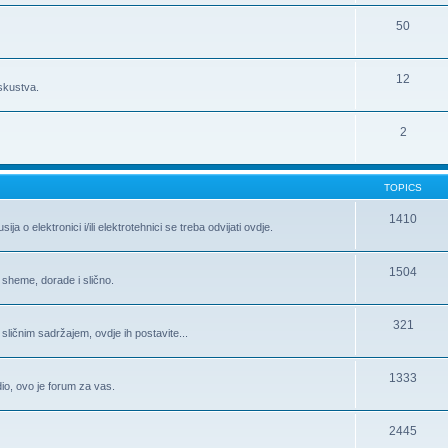
50
12
iskustva.
2
TOPICS
1410
 o elektronici i/ili elektrotehnici se treba odvijati ovdje.
1504
 sheme, dorade i slično.
321
 sličnim sadržajem, ovdje ih postavite...
1333
 dio, ovo je forum za vas.
2445