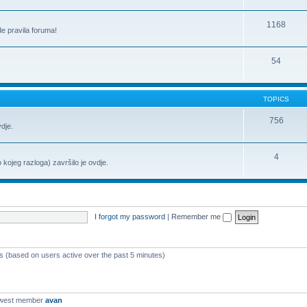
1168
de pravila foruma!
54
TOPICS
756
vdje.
4
o kojeg razloga) završilo je ovdje.
I forgot my password
|
Remember me
ts (based on users active over the past 5 minutes)
ewest member
avan