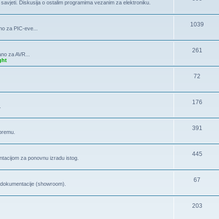
, savjeti. Diskusija o ostalim programima vezanim za elektroniku.
1039
no za PIC-eve...
261
ano za AVR...
ght
72
176
.
391
opremu.
445
tacijom za ponovnu izradu istog.
67
la dokumentacije (showroom).
203