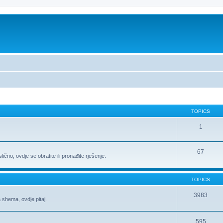
TOPICS
1
67
ično, ovdje se obratite ili pronađite rješenje.
TOPICS
3983
 shema, ovdje pitaj.
595