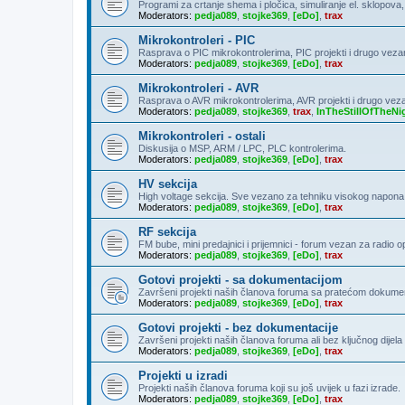
Programi za crtanje shema i pločica, simuliranje el. sklopova
Moderators:
pedja089
,
stojke369
,
[eDo]
,
trax
Mikrokontroleri - PIC
Rasprava o PIC mikrokontrolerima, PIC projekti i drugo veza
Moderators:
pedja089
,
stojke369
,
[eDo]
,
trax
Mikrokontroleri - AVR
Rasprava o AVR mikrokontrolerima, AVR projekti i drugo vez
Moderators:
pedja089
,
stojke369
,
trax
,
InTheStillOfTheNi
Mikrokontroleri - ostali
Diskusija o MSP, ARM / LPC, PLC kontrolerima.
Moderators:
pedja089
,
stojke369
,
[eDo]
,
trax
HV sekcija
High voltage sekcija. Sve vezano za tehniku visokog napona
Moderators:
pedja089
,
stojke369
,
[eDo]
,
trax
RF sekcija
FM bube, mini predajnici i prijemnici - forum vezan za radio 
Moderators:
pedja089
,
stojke369
,
[eDo]
,
trax
Gotovi projekti - sa dokumentacijom
Završeni projekti naših članova foruma sa pratećom dokumen
Moderators:
pedja089
,
stojke369
,
[eDo]
,
trax
Gotovi projekti - bez dokumentacije
Završeni projekti naših članova foruma ali bez ključnog dije
Moderators:
pedja089
,
stojke369
,
[eDo]
,
trax
Projekti u izradi
Projekti naših članova foruma koji su još uvijek u fazi izrade.
Moderators:
pedja089
,
stojke369
,
[eDo]
,
trax