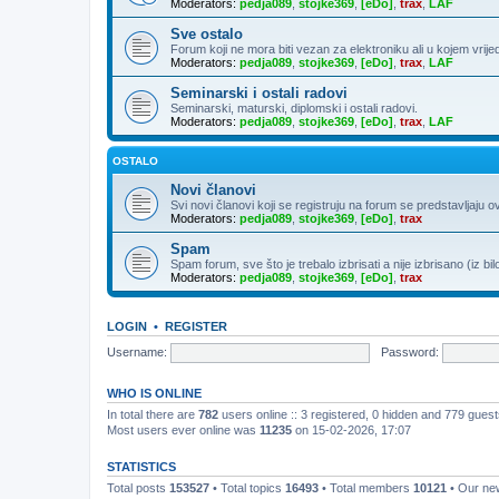
Moderators:
pedja089
,
stojke369
,
[eDo]
,
trax
,
LAF
Sve ostalo
Forum koji ne mora biti vezan za elektroniku ali u kojem vrije
Moderators:
pedja089
,
stojke369
,
[eDo]
,
trax
,
LAF
Seminarski i ostali radovi
Seminarski, maturski, diplomski i ostali radovi.
Moderators:
pedja089
,
stojke369
,
[eDo]
,
trax
,
LAF
OSTALO
Novi članovi
Svi novi članovi koji se registruju na forum se predstavljaju o
Moderators:
pedja089
,
stojke369
,
[eDo]
,
trax
Spam
Spam forum, sve što je trebalo izbrisati a nije izbrisano (iz bil
Moderators:
pedja089
,
stojke369
,
[eDo]
,
trax
LOGIN
•
REGISTER
Username:
Password:
WHO IS ONLINE
In total there are
782
users online :: 3 registered, 0 hidden and 779 gues
Most users ever online was
11235
on 15-02-2026, 17:07
STATISTICS
Total posts
153527
• Total topics
16493
• Total members
10121
• Our n