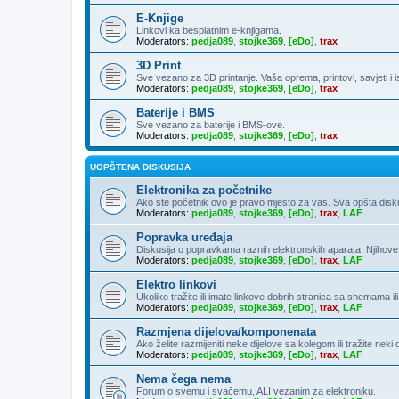
E-Knjige
Linkovi ka besplatnim e-knjigama.
Moderators:
pedja089
,
stojke369
,
[eDo]
,
trax
3D Print
Sve vezano za 3D printanje. Vaša oprema, printovi, savjeti i 
Moderators:
pedja089
,
stojke369
,
[eDo]
,
trax
Baterije i BMS
Sve vezano za baterije i BMS-ove.
Moderators:
pedja089
,
stojke369
,
[eDo]
,
trax
UOPŠTENA DISKUSIJA
Elektronika za početnike
Ako ste početnik ovo je pravo mjesto za vas. Sva opšta diskusija
Moderators:
pedja089
,
stojke369
,
[eDo]
,
trax
,
LAF
Popravka uređaja
Diskusija o popravkama raznih elektronskih aparata. Njihove
Moderators:
pedja089
,
stojke369
,
[eDo]
,
trax
,
LAF
Elektro linkovi
Ukoliko tražite ili imate linkove dobrih stranica sa shemama ili
Moderators:
pedja089
,
stojke369
,
[eDo]
,
trax
,
LAF
Razmjena dijelova/komponenata
Ako želite razmijeniti neke dijelove sa kolegom ili tražite neki
Moderators:
pedja089
,
stojke369
,
[eDo]
,
trax
,
LAF
Nema čega nema
Forum o svemu i svačemu, ALI vezanim za elektroniku.