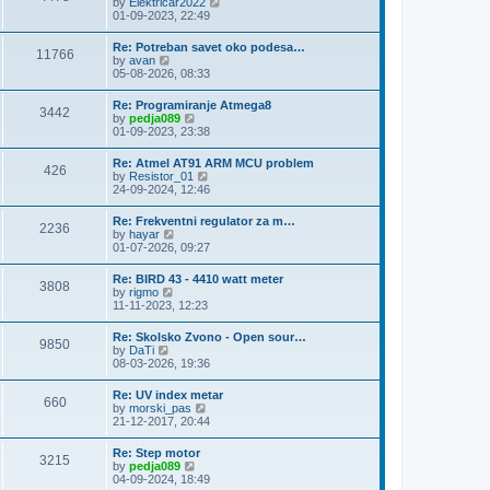
V
by
Elektricar2022
t
t
h
i
01-09-2023, 22:49
p
e
e
o
l
w
s
Re: Potreban savet oko podesa…
a
11766
t
t
V
by
avan
t
h
i
05-08-2026, 08:33
e
e
e
s
l
w
t
Re: Programiranje Atmega8
a
3442
t
p
V
by
pedja089
t
h
o
i
01-09-2023, 23:38
e
e
s
e
s
l
t
w
t
Re: Atmel AT91 ARM MCU problem
a
426
t
p
V
by
Resistor_01
t
h
o
i
24-09-2024, 12:46
e
e
s
e
s
l
t
w
t
Re: Frekventni regulator za m…
a
2236
t
p
V
by
hayar
t
h
o
i
01-07-2026, 09:27
e
e
s
e
s
l
t
w
t
Re: BIRD 43 - 4410 watt meter
a
3808
t
p
V
by
rigmo
t
h
o
i
11-11-2023, 12:23
e
e
s
e
s
l
t
w
t
Re: Skolsko Zvono - Open sour…
a
9850
t
p
V
by
DaTi
t
h
o
i
08-03-2026, 19:36
e
e
s
e
s
l
t
w
t
Re: UV index metar
a
660
t
p
V
by
morski_pas
t
h
o
i
21-12-2017, 20:44
e
e
s
e
s
l
t
w
t
Re: Step motor
a
3215
t
p
V
by
pedja089
t
h
o
i
04-09-2024, 18:49
e
e
s