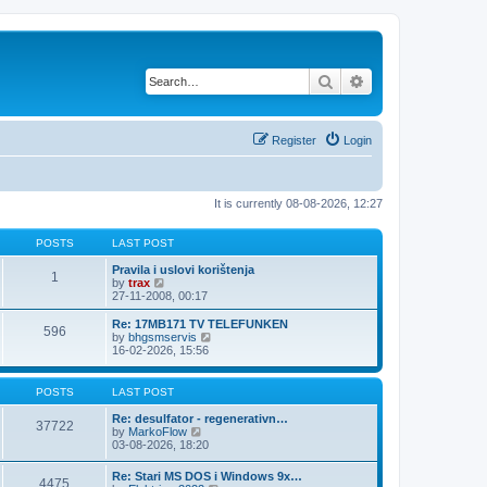
Search
Advanced search
Register
Login
It is currently 08-08-2026, 12:27
POSTS
LAST POST
Pravila i uslovi korištenja
1
V
by
trax
i
27-11-2008, 00:17
e
w
Re: 17MB171 TV TELEFUNKEN
596
t
V
by
bhgsmservis
h
i
16-02-2026, 15:56
e
e
l
w
a
t
POSTS
LAST POST
t
h
e
e
Re: desulfator - regenerativn…
37722
s
l
V
by
MarkoFlow
t
a
i
03-08-2026, 18:20
p
t
e
o
e
w
Re: Stari MS DOS i Windows 9x…
s
s
4475
t