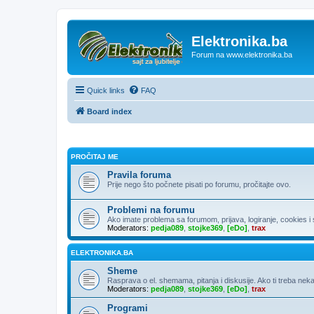
Elektronika.ba
Forum na www.elektronika.ba
Quick links
FAQ
Board index
PROČITAJ ME
Pravila foruma
Prije nego što počnete pisati po forumu, pročitajte ovo.
Problemi na forumu
Ako imate problema sa forumom, prijava, logiranje, cookies i sl
Moderators:
pedja089
,
stojke369
,
[eDo]
,
trax
ELEKTRONIKA.BA
Sheme
Rasprava o el. shemama, pitanja i diskusije. Ako ti treba neka
Moderators:
pedja089
,
stojke369
,
[eDo]
,
trax
Programi