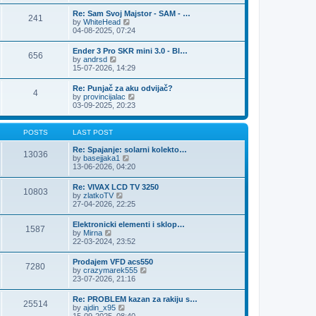
e
s
l
t
w
t
Re: Sam Svoj Majstor - SAM - …
a
241
t
p
V
by
WhiteHead
t
h
o
i
04-08-2025, 07:24
e
e
s
e
s
l
t
w
t
Ender 3 Pro SKR mini 3.0 - Bl…
a
656
t
p
V
by
andrsd
t
h
o
i
15-07-2026, 14:29
e
e
s
e
s
l
t
w
t
Re: Punjač za aku odvijač?
a
4
t
p
V
by
provincijalac
t
h
o
i
03-09-2025, 20:23
e
e
s
e
s
l
t
w
t
a
t
p
POSTS
LAST POST
t
h
o
e
e
s
Re: Spajanje: solarni kolekto…
s
13036
l
t
V
by
basejjaka1
t
a
i
13-06-2026, 04:20
p
t
e
o
e
w
s
Re: VIVAX LCD TV 3250
s
10803
t
t
V
by
zlatkoTV
t
h
i
27-04-2026, 22:25
p
e
e
o
l
w
s
Elektronicki elementi i sklop…
a
1587
t
t
V
by
Mirna
t
h
i
22-03-2024, 23:52
e
e
e
s
l
w
t
Prodajem VFD acs550
a
7280
t
p
V
by
crazymarek555
t
h
o
i
23-07-2026, 21:16
e
e
s
e
s
l
t
w
t
Re: PROBLEM kazan za rakiju s…
a
25514
t
p
V
by
ajdin_x95
t
h
o
i