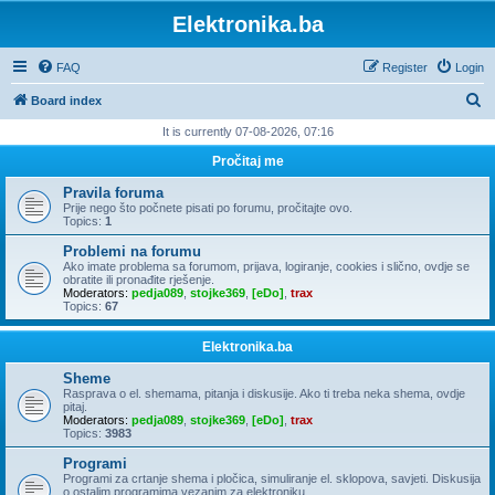
Elektronika.ba
FAQ
Register
Login
S
Board index
e
It is currently 07-08-2026, 07:16
a
Pročitaj me
r
Pravila foruma
c
Prije nego što počnete pisati po forumu, pročitajte ovo.
Topics:
1
h
Problemi na forumu
Ako imate problema sa forumom, prijava, logiranje, cookies i slično, ovdje se
obratite ili pronađite rješenje.
Moderators:
pedja089
,
stojke369
,
[eDo]
,
trax
Topics:
67
Elektronika.ba
Sheme
Rasprava o el. shemama, pitanja i diskusije. Ako ti treba neka shema, ovdje
pitaj.
Moderators:
pedja089
,
stojke369
,
[eDo]
,
trax
Topics:
3983
Programi
Programi za crtanje shema i pločica, simuliranje el. sklopova, savjeti. Diskusija
o ostalim programima vezanim za elektroniku.