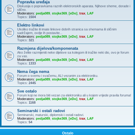
Popravka uređaja
Diskusija o popravkama raznih elektronskih aparata. Njihove sheme, dorade i
slično.
Moderators:
pedja089
,
stojke369
,
[eDo]
,
trax
,
LAF
Topics:
1504
Elektro linkovi
Ukoliko tražite ili imate linkove dobrih stranica sa shemama ili sličnim
sadržajem, ovdje ih postavite...
Moderators:
pedja089
,
stojke369
,
[eDo]
,
trax
,
LAF
Topics:
321
Razmjena dijelova/komponenata
Ako želite razmijeniti neke dijelove sa kolegom ili tražite neki dio, ovo je forum
za vas.
Moderators:
pedja089
,
stojke369
,
[eDo]
,
trax
,
LAF
Topics:
1333
Nema čega nema
Forum o svemu i svačemu, ALI vezanim za elektroniku.
Moderators:
pedja089
,
stojke369
,
[eDo]
,
trax
,
LAF
Topics:
2445
Sve ostalo
Forum koji ne mora biti vezan za elektroniku ali u kojem vrijede pravila foruma!
Moderators:
pedja089
,
stojke369
,
[eDo]
,
trax
,
LAF
Topics:
1168
Seminarski i ostali radovi
Seminarski, maturski, diplomski i ostali radovi.
Moderators:
pedja089
,
stojke369
,
[eDo]
,
trax
,
LAF
Topics:
54
Ostalo