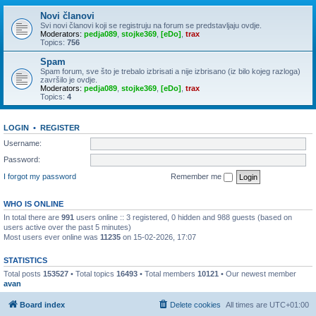
Novi članovi
Svi novi članovi koji se registruju na forum se predstavljaju ovdje.
Moderators:
pedja089
,
stojke369
,
[eDo]
,
trax
Topics:
756
Spam
Spam forum, sve što je trebalo izbrisati a nije izbrisano (iz bilo kojeg razloga)
završilo je ovdje.
Moderators:
pedja089
,
stojke369
,
[eDo]
,
trax
Topics:
4
LOGIN
•
REGISTER
Username:
Password:
I forgot my password
Remember me
WHO IS ONLINE
In total there are
991
users online :: 3 registered, 0 hidden and 988 guests (based on
users active over the past 5 minutes)
Most users ever online was
11235
on 15-02-2026, 17:07
STATISTICS
Total posts
153527
• Total topics
16493
• Total members
10121
• Our newest member
avan
Board index
Delete cookies
All times are
UTC+01:00