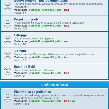
Gotovi projekti - bez dokumentacije
Završeni projekti naših članova foruma ali bez ključnog dijela dokumentacije
(showroom).
Moderators:
pedja089
,
stojke369
,
[eDo]
,
trax
Topics:
67
Projekti u izradi
Projekti naših članova foruma koji su još uvijek u fazi izrade.
Moderators:
pedja089
,
stojke369
,
[eDo]
,
trax
Topics:
203
E-Knjige
Linkovi ka besplatnim e-knjigama.
Moderators:
pedja089
,
stojke369
,
[eDo]
,
trax
Topics:
50
3D Print
Sve vezano za 3D printanje. Vaša oprema, printovi, savjeti i iskustva.
Moderators:
pedja089
,
stojke369
,
[eDo]
,
trax
Topics:
12
Baterije i BMS
Sve vezano za baterije i BMS-ove.
Moderators:
pedja089
,
stojke369
,
[eDo]
,
trax
Topics:
2
Uopštena diskusija
Elektronika za početnike
Ako ste početnik ovo je pravo mjesto za vas. Sva opšta diskusija o elektronici
i/ili elektrotehnici se treba odvijati ovdje.
Moderators:
pedja089
,
stojke369
,
[eDo]
,
trax
,
LAF
Topics:
1410