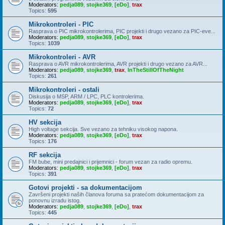
Moderators:
pedja089
,
stojke369
,
[eDo]
,
trax
Topics:
595
Mikrokontroleri - PIC
Rasprava o PIC mikrokontrolerima, PIC projekti i drugo vezano za PIC-eve...
Moderators:
pedja089
,
stojke369
,
[eDo]
,
trax
Topics:
1039
Mikrokontroleri - AVR
Rasprava o AVR mikrokontrolerima, AVR projekti i drugo vezano za AVR...
Moderators:
pedja089
,
stojke369
,
trax
,
InTheStillOfTheNight
Topics:
261
Mikrokontroleri - ostali
Diskusija o MSP, ARM / LPC, PLC kontrolerima.
Moderators:
pedja089
,
stojke369
,
[eDo]
,
trax
Topics:
72
HV sekcija
High voltage sekcija. Sve vezano za tehniku visokog napona.
Moderators:
pedja089
,
stojke369
,
[eDo]
,
trax
Topics:
176
RF sekcija
FM bube, mini predajnici i prijemnici - forum vezan za radio opremu.
Moderators:
pedja089
,
stojke369
,
[eDo]
,
trax
Topics:
391
Gotovi projekti - sa dokumentacijom
Završeni projekti naših članova foruma sa pratećom dokumentacijom za
ponovnu izradu istog.
Moderators:
pedja089
,
stojke369
,
[eDo]
,
trax
Topics:
445