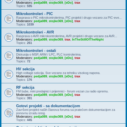
Moderators:
pedja089
,
stojke369
,
[eDo]
,
trax
Topics:
595
Mikrokontroleri - PIC
Rasprava o PIC mikrokontrolerima, PIC projekti i drugo vezano za PIC-eve...
Moderators:
pedja089
,
stojke369
,
[eDo]
,
trax
Topics:
1039
Mikrokontroleri - AVR
Rasprava o AVR mikrokontrolerima, AVR projekti i drugo vezano za AVR...
Moderators:
pedja089
,
stojke369
,
trax
,
InTheStillOfTheNight
Topics:
261
Mikrokontroleri - ostali
Diskusija o MSP, ARM / LPC, PLC kontrolerima.
Moderators:
pedja089
,
stojke369
,
[eDo]
,
trax
Topics:
72
HV sekcija
High voltage sekcija. Sve vezano za tehniku visokog napona.
Moderators:
pedja089
,
stojke369
,
[eDo]
,
trax
Topics:
176
RF sekcija
FM bube, mini predajnici i prijemnici - forum vezan za radio opremu.
Moderators:
pedja089
,
stojke369
,
[eDo]
,
trax
Topics:
391
Gotovi projekti - sa dokumentacijom
Završeni projekti naših članova foruma sa pratećom dokumentacijom za
ponovnu izradu istog.
Moderators:
pedja089
,
stojke369
,
[eDo]
,
trax
Topics:
445