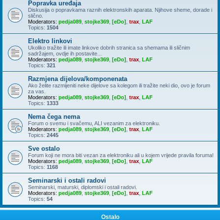
Popravka uređaja
Diskusija o popravkama raznih elektronskih aparata. Njihove sheme, dorade i
slično.
Moderators:
pedja089
,
stojke369
,
[eDo]
,
trax
,
LAF
Topics:
1504
Elektro linkovi
Ukoliko tražite ili imate linkove dobrih stranica sa shemama ili sličnim
sadržajem, ovdje ih postavite...
Moderators:
pedja089
,
stojke369
,
[eDo]
,
trax
,
LAF
Topics:
321
Razmjena dijelova/komponenata
Ako želite razmijeniti neke dijelove sa kolegom ili tražite neki dio, ovo je forum
za vas.
Moderators:
pedja089
,
stojke369
,
[eDo]
,
trax
,
LAF
Topics:
1333
Nema čega nema
Forum o svemu i svačemu, ALI vezanim za elektroniku.
Moderators:
pedja089
,
stojke369
,
[eDo]
,
trax
,
LAF
Topics:
2445
Sve ostalo
Forum koji ne mora biti vezan za elektroniku ali u kojem vrijede pravila foruma!
Moderators:
pedja089
,
stojke369
,
[eDo]
,
trax
,
LAF
Topics:
1168
Seminarski i ostali radovi
Seminarski, maturski, diplomski i ostali radovi.
Moderators:
pedja089
,
stojke369
,
[eDo]
,
trax
,
LAF
Topics:
54
Ostalo