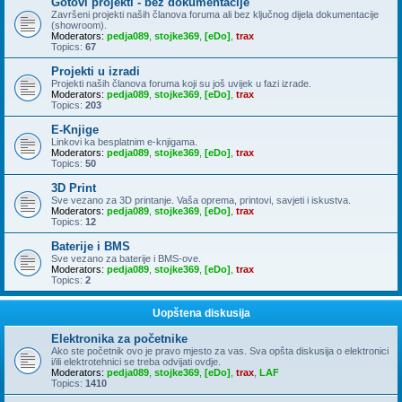
Gotovi projekti - bez dokumentacije
Završeni projekti naših članova foruma ali bez ključnog dijela dokumentacije
(showroom).
Moderators:
pedja089
,
stojke369
,
[eDo]
,
trax
Topics:
67
Projekti u izradi
Projekti naših članova foruma koji su još uvijek u fazi izrade.
Moderators:
pedja089
,
stojke369
,
[eDo]
,
trax
Topics:
203
E-Knjige
Linkovi ka besplatnim e-knjigama.
Moderators:
pedja089
,
stojke369
,
[eDo]
,
trax
Topics:
50
3D Print
Sve vezano za 3D printanje. Vaša oprema, printovi, savjeti i iskustva.
Moderators:
pedja089
,
stojke369
,
[eDo]
,
trax
Topics:
12
Baterije i BMS
Sve vezano za baterije i BMS-ove.
Moderators:
pedja089
,
stojke369
,
[eDo]
,
trax
Topics:
2
Uopštena diskusija
Elektronika za početnike
Ako ste početnik ovo je pravo mjesto za vas. Sva opšta diskusija o elektronici
i/ili elektrotehnici se treba odvijati ovdje.
Moderators:
pedja089
,
stojke369
,
[eDo]
,
trax
,
LAF
Topics:
1410