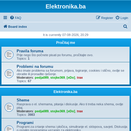
Elektronika.ba
FAQ
Register
Login
S
Board index
e
It is currently 07-08-2026, 20:29
a
Pročitaj me
r
Pravila foruma
c
Prije nego što počnete pisati po forumu, pročitajte ovo.
Topics:
1
h
Problemi na forumu
Ako imate problema sa forumom, prijava, logiranje, cookies i slično, ovdje se
obratite ili pronađite rješenje.
Moderators:
pedja089
,
stojke369
,
[eDo]
,
trax
Topics:
67
Elektronika.ba
Sheme
Rasprava o el. shemama, pitanja i diskusije. Ako ti treba neka shema, ovdje
pitaj.
Moderators:
pedja089
,
stojke369
,
[eDo]
,
trax
Topics:
3983
Programi
Programi za crtanje shema i pločica, simuliranje el. sklopova, savjeti. Diskusija
o ostalim programima vezanim za elektroniku.