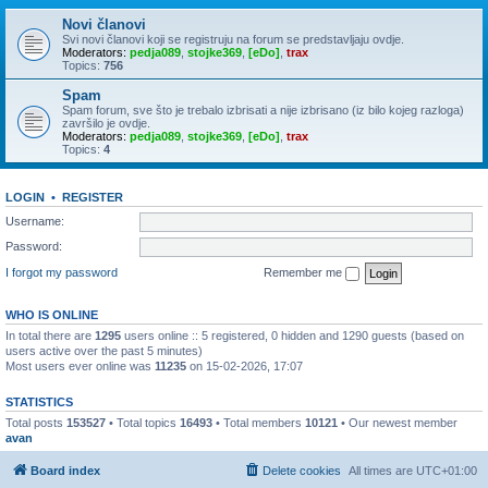
Novi članovi
Svi novi članovi koji se registruju na forum se predstavljaju ovdje.
Moderators:
pedja089
,
stojke369
,
[eDo]
,
trax
Topics:
756
Spam
Spam forum, sve što je trebalo izbrisati a nije izbrisano (iz bilo kojeg razloga)
završilo je ovdje.
Moderators:
pedja089
,
stojke369
,
[eDo]
,
trax
Topics:
4
LOGIN
•
REGISTER
Username:
Password:
I forgot my password
Remember me
WHO IS ONLINE
In total there are
1295
users online :: 5 registered, 0 hidden and 1290 guests (based on
users active over the past 5 minutes)
Most users ever online was
11235
on 15-02-2026, 17:07
STATISTICS
Total posts
153527
• Total topics
16493
• Total members
10121
• Our newest member
avan
Board index
Delete cookies
All times are
UTC+01:00