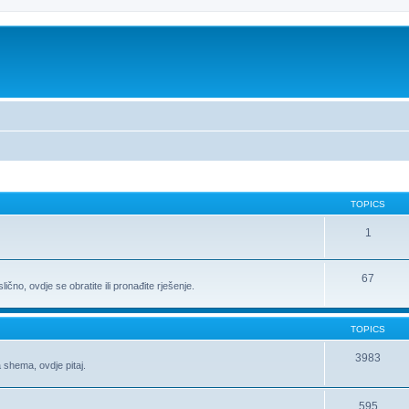
TOPICS
1
67
ično, ovdje se obratite ili pronađite rješenje.
TOPICS
3983
 shema, ovdje pitaj.
595