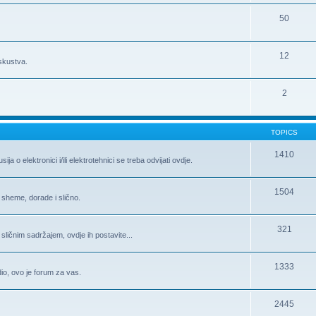
50
12
iskustva.
2
TOPICS
1410
 o elektronici i/ili elektrotehnici se treba odvijati ovdje.
1504
 sheme, dorade i slično.
321
 sličnim sadržajem, ovdje ih postavite...
1333
 dio, ovo je forum za vas.
2445