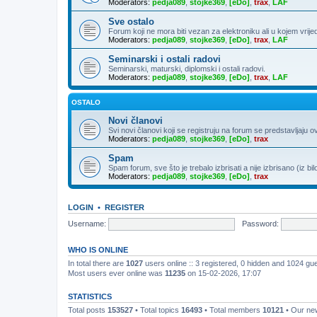
Moderators:
pedja089
,
stojke369
,
[eDo]
,
trax
,
LAF
Sve ostalo
Forum koji ne mora biti vezan za elektroniku ali u kojem vrije
Moderators:
pedja089
,
stojke369
,
[eDo]
,
trax
,
LAF
Seminarski i ostali radovi
Seminarski, maturski, diplomski i ostali radovi.
Moderators:
pedja089
,
stojke369
,
[eDo]
,
trax
,
LAF
OSTALO
Novi članovi
Svi novi članovi koji se registruju na forum se predstavljaju o
Moderators:
pedja089
,
stojke369
,
[eDo]
,
trax
Spam
Spam forum, sve što je trebalo izbrisati a nije izbrisano (iz bil
Moderators:
pedja089
,
stojke369
,
[eDo]
,
trax
LOGIN
•
REGISTER
Username:
Password:
WHO IS ONLINE
In total there are
1027
users online :: 3 registered, 0 hidden and 1024 gu
Most users ever online was
11235
on 15-02-2026, 17:07
STATISTICS
Total posts
153527
• Total topics
16493
• Total members
10121
• Our n