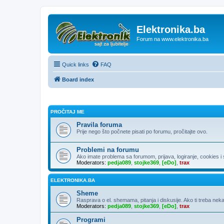
Elektronika.ba
Forum na www.elektronika.ba
Quick links
FAQ
Board index
PROČITAJ ME
Pravila foruma
Prije nego što počnete pisati po forumu, pročitajte ovo.
Problemi na forumu
Ako imate problema sa forumom, prijava, logiranje, cookies i sl
Moderators:
pedja089
,
stojke369
,
[eDo]
,
trax
ELEKTRONIKA.BA
Sheme
Rasprava o el. shemama, pitanja i diskusije. Ako ti treba neka
Moderators:
pedja089
,
stojke369
,
[eDo]
,
trax
Programi