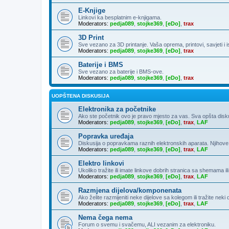
E-Knjige
Linkovi ka besplatnim e-knjigama.
Moderators:
pedja089
,
stojke369
,
[eDo]
,
trax
3D Print
Sve vezano za 3D printanje. Vaša oprema, printovi, savjeti i 
Moderators:
pedja089
,
stojke369
,
[eDo]
,
trax
Baterije i BMS
Sve vezano za baterije i BMS-ove.
Moderators:
pedja089
,
stojke369
,
[eDo]
,
trax
UOPŠTENA DISKUSIJA
Elektronika za početnike
Ako ste početnik ovo je pravo mjesto za vas. Sva opšta diskusija
Moderators:
pedja089
,
stojke369
,
[eDo]
,
trax
,
LAF
Popravka uređaja
Diskusija o popravkama raznih elektronskih aparata. Njihove
Moderators:
pedja089
,
stojke369
,
[eDo]
,
trax
,
LAF
Elektro linkovi
Ukoliko tražite ili imate linkove dobrih stranica sa shemama ili
Moderators:
pedja089
,
stojke369
,
[eDo]
,
trax
,
LAF
Razmjena dijelova/komponenata
Ako želite razmijeniti neke dijelove sa kolegom ili tražite neki
Moderators:
pedja089
,
stojke369
,
[eDo]
,
trax
,
LAF
Nema čega nema
Forum o svemu i svačemu, ALI vezanim za elektroniku.