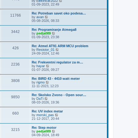
V
by
Elektricar2022
t
t
h
i
01-09-2023, 22:49
p
e
e
o
l
w
s
Re: Potreban savet oko podesa…
a
11766
t
t
V
by
avan
t
h
i
05-08-2026, 08:33
e
e
e
s
l
w
t
Re: Programiranje Atmega8
a
3442
t
p
V
by
pedja089
t
h
o
i
01-09-2023, 23:38
e
e
s
e
s
l
t
w
t
Re: Atmel AT91 ARM MCU problem
a
426
t
p
V
by
Resistor_01
t
h
o
i
24-09-2024, 12:46
e
e
s
e
s
l
t
w
t
Re: Frekventni regulator za m…
a
2236
t
p
V
by
hayar
t
h
o
i
01-07-2026, 09:27
e
e
s
e
s
l
t
w
t
Re: BIRD 43 - 4410 watt meter
a
3808
t
p
V
by
rigmo
t
h
o
i
11-11-2023, 12:23
e
e
s
e
s
l
t
w
t
Re: Skolsko Zvono - Open sour…
a
9850
t
p
V
by
DaTi
t
h
o
i
08-03-2026, 19:36
e
e
s
e
s
l
t
w
t
Re: UV index metar
a
660
t
p
V
by
morski_pas
t
h
o
i
21-12-2017, 20:44
e
e
s
e
s
l
t
w
t
Re: Step motor
a
3215
t
p
V
by
pedja089
t
h
o
i
04-09-2024, 18:49
e
e
s