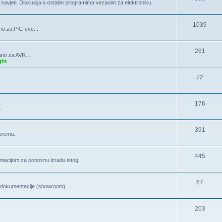
, savjeti. Diskusija o ostalim programima vezanim za elektroniku.
1039
no za PIC-eve...
261
ano za AVR...
ght
72
176
.
391
opremu.
445
tacijom za ponovnu izradu istog.
67
la dokumentacije (showroom).
203