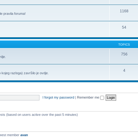
1168
de pravila foruma!
54
TOPICS
756
vdje.
4
o kojeg razloga) završilo je ovdje.
I forgot my password
|
Remember me
ests (based on users active over the past 5 minutes)
ewest member
avan