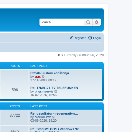
Search
Advanced search
Register
Login
It is currently 06-08-2026, 23:20
POSTS
LAST POST
Pravila i uslovi korištenja
1
V
by
trax
i
27-11-2008, 00:17
e
w
Re: 17MB171 TV TELEFUNKEN
596
t
V
by
bhgsmservis
h
i
16-02-2026, 15:56
e
e
l
w
a
t
POSTS
LAST POST
t
h
e
e
Re: desulfator - regenerativn…
37722
s
l
V
by
MarkoFlow
t
a
i
03-08-2026, 18:20
p
t
e
o
e
w
Re: Stari MS DOS i Windows 9x…
s
s
4475
t