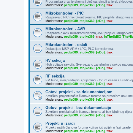
Programi za crtanje shema i pločica, simuliranje el. sklopova
Moderators:
pedja089
,
stojke369
,
[eDo]
,
trax
Mikrokontroleri - PIC
Rasprava o PIC mikrokontrolerima, PIC projekti i drugo veza
Moderators:
pedja089
,
stojke369
,
[eDo]
,
trax
Mikrokontroleri - AVR
Rasprava o AVR mikrokontrolerima, AVR projekti i drugo vez
Moderators:
pedja089
,
stojke369
,
trax
,
InTheStillOfTheNi
Mikrokontroleri - ostali
Diskusija o MSP, ARM / LPC, PLC kontrolerima.
Moderators:
pedja089
,
stojke369
,
[eDo]
,
trax
HV sekcija
High voltage sekcija. Sve vezano za tehniku visokog napona
Moderators:
pedja089
,
stojke369
,
[eDo]
,
trax
RF sekcija
FM bube, mini predajnici i prijemnici - forum vezan za radio 
Moderators:
pedja089
,
stojke369
,
[eDo]
,
trax
Gotovi projekti - sa dokumentacijom
Završeni projekti naših članova foruma sa pratećom dokumen
Moderators:
pedja089
,
stojke369
,
[eDo]
,
trax
Gotovi projekti - bez dokumentacije
Završeni projekti naših članova foruma ali bez ključnog dije
Moderators:
pedja089
,
stojke369
,
[eDo]
,
trax
Projekti u izradi
Projekti naših članova foruma koji su još uvijek u fazi izrade.
Moderators:
pedja089
,
stojke369
,
[eDo]
,
trax