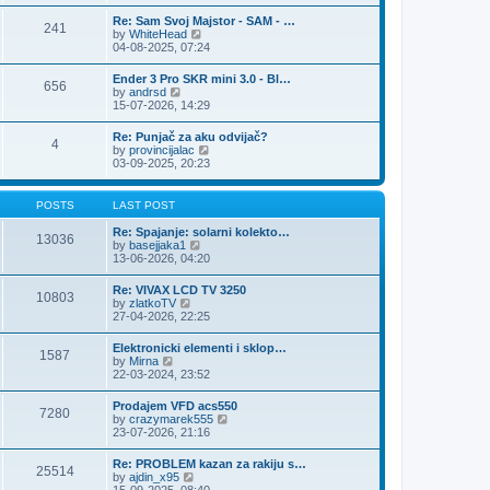
e
s
l
t
w
t
Re: Sam Svoj Majstor - SAM - …
a
241
t
p
V
by
WhiteHead
t
h
o
i
04-08-2025, 07:24
e
e
s
e
s
l
t
w
t
Ender 3 Pro SKR mini 3.0 - Bl…
a
656
t
p
V
by
andrsd
t
h
o
i
15-07-2026, 14:29
e
e
s
e
s
l
t
w
t
Re: Punjač za aku odvijač?
a
4
t
p
V
by
provincijalac
t
h
o
i
03-09-2025, 20:23
e
e
s
e
s
l
t
w
t
a
t
p
POSTS
LAST POST
t
h
o
e
e
s
Re: Spajanje: solarni kolekto…
s
13036
l
t
V
by
basejjaka1
t
a
i
13-06-2026, 04:20
p
t
e
o
e
w
s
Re: VIVAX LCD TV 3250
s
10803
t
t
V
by
zlatkoTV
t
h
i
27-04-2026, 22:25
p
e
e
o
l
w
s
Elektronicki elementi i sklop…
a
1587
t
t
V
by
Mirna
t
h
i
22-03-2024, 23:52
e
e
e
s
l
w
t
Prodajem VFD acs550
a
7280
t
p
V
by
crazymarek555
t
h
o
i
23-07-2026, 21:16
e
e
s
e
s
l
t
w
t
Re: PROBLEM kazan za rakiju s…
a
25514
t
p
V
by
ajdin_x95
t
h
o
i