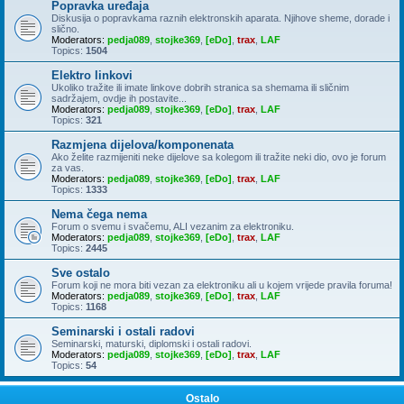
Popravka uređaja
Diskusija o popravkama raznih elektronskih aparata. Njihove sheme, dorade i
slično.
Moderators:
pedja089
,
stojke369
,
[eDo]
,
trax
,
LAF
Topics:
1504
Elektro linkovi
Ukoliko tražite ili imate linkove dobrih stranica sa shemama ili sličnim
sadržajem, ovdje ih postavite...
Moderators:
pedja089
,
stojke369
,
[eDo]
,
trax
,
LAF
Topics:
321
Razmjena dijelova/komponenata
Ako želite razmijeniti neke dijelove sa kolegom ili tražite neki dio, ovo je forum
za vas.
Moderators:
pedja089
,
stojke369
,
[eDo]
,
trax
,
LAF
Topics:
1333
Nema čega nema
Forum o svemu i svačemu, ALI vezanim za elektroniku.
Moderators:
pedja089
,
stojke369
,
[eDo]
,
trax
,
LAF
Topics:
2445
Sve ostalo
Forum koji ne mora biti vezan za elektroniku ali u kojem vrijede pravila foruma!
Moderators:
pedja089
,
stojke369
,
[eDo]
,
trax
,
LAF
Topics:
1168
Seminarski i ostali radovi
Seminarski, maturski, diplomski i ostali radovi.
Moderators:
pedja089
,
stojke369
,
[eDo]
,
trax
,
LAF
Topics:
54
Ostalo