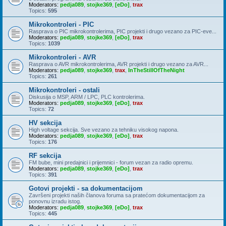
Moderators:
pedja089
,
stojke369
,
[eDo]
,
trax
Topics:
595
Mikrokontroleri - PIC
Rasprava o PIC mikrokontrolerima, PIC projekti i drugo vezano za PIC-eve...
Moderators:
pedja089
,
stojke369
,
[eDo]
,
trax
Topics:
1039
Mikrokontroleri - AVR
Rasprava o AVR mikrokontrolerima, AVR projekti i drugo vezano za AVR...
Moderators:
pedja089
,
stojke369
,
trax
,
InTheStillOfTheNight
Topics:
261
Mikrokontroleri - ostali
Diskusija o MSP, ARM / LPC, PLC kontrolerima.
Moderators:
pedja089
,
stojke369
,
[eDo]
,
trax
Topics:
72
HV sekcija
High voltage sekcija. Sve vezano za tehniku visokog napona.
Moderators:
pedja089
,
stojke369
,
[eDo]
,
trax
Topics:
176
RF sekcija
FM bube, mini predajnici i prijemnici - forum vezan za radio opremu.
Moderators:
pedja089
,
stojke369
,
[eDo]
,
trax
Topics:
391
Gotovi projekti - sa dokumentacijom
Završeni projekti naših članova foruma sa pratećom dokumentacijom za
ponovnu izradu istog.
Moderators:
pedja089
,
stojke369
,
[eDo]
,
trax
Topics:
445