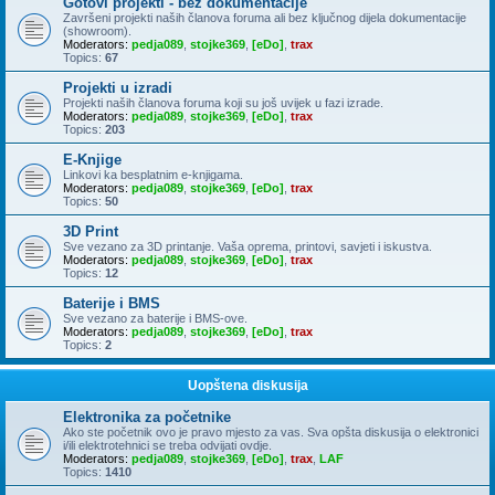
Gotovi projekti - bez dokumentacije
Završeni projekti naših članova foruma ali bez ključnog dijela dokumentacije
(showroom).
Moderators:
pedja089
,
stojke369
,
[eDo]
,
trax
Topics:
67
Projekti u izradi
Projekti naših članova foruma koji su još uvijek u fazi izrade.
Moderators:
pedja089
,
stojke369
,
[eDo]
,
trax
Topics:
203
E-Knjige
Linkovi ka besplatnim e-knjigama.
Moderators:
pedja089
,
stojke369
,
[eDo]
,
trax
Topics:
50
3D Print
Sve vezano za 3D printanje. Vaša oprema, printovi, savjeti i iskustva.
Moderators:
pedja089
,
stojke369
,
[eDo]
,
trax
Topics:
12
Baterije i BMS
Sve vezano za baterije i BMS-ove.
Moderators:
pedja089
,
stojke369
,
[eDo]
,
trax
Topics:
2
Uopštena diskusija
Elektronika za početnike
Ako ste početnik ovo je pravo mjesto za vas. Sva opšta diskusija o elektronici
i/ili elektrotehnici se treba odvijati ovdje.
Moderators:
pedja089
,
stojke369
,
[eDo]
,
trax
,
LAF
Topics:
1410