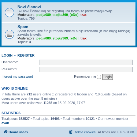
Novi članovi
Svi novi članovi koji se registruju na forum se predstavljaju ovdje.
Moderators:
pedja089
,
stojke369
,
[eDo]
,
trax
Topics:
756
Spam
Spam forum, sve što je trebalo izbrisati a nije izbrisano (iz bilo kojeg razloga)
završilo je ovdje.
Moderators:
pedja089
,
stojke369
,
[eDo]
,
trax
Topics:
4
LOGIN
•
REGISTER
Username:
Password:
I forgot my password
Remember me
WHO IS ONLINE
In total there are
712
users online :: 2 registered, 0 hidden and 710 guests (based on
users active over the past 5 minutes)
Most users ever online was
11235
on 15-02-2026, 17:07
STATISTICS
Total posts
153527
• Total topics
16493
• Total members
10121
• Our newest member
avan
Board index
Delete cookies
All times are
UTC+01:00