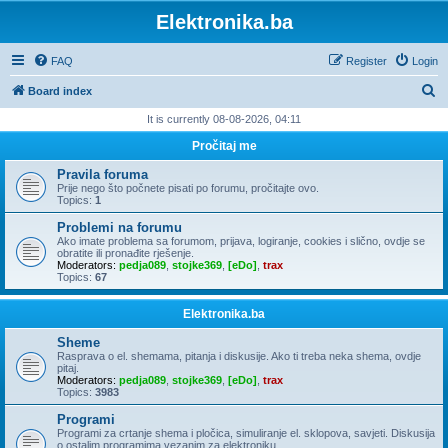
Elektronika.ba
FAQ
Register
Login
S
Board index
e
It is currently 08-08-2026, 04:11
a
Pročitaj me
r
Pravila foruma
c
Prije nego što počnete pisati po forumu, pročitajte ovo.
Topics:
1
h
Problemi na forumu
Ako imate problema sa forumom, prijava, logiranje, cookies i slično, ovdje se
obratite ili pronađite rješenje.
Moderators:
pedja089
,
stojke369
,
[eDo]
,
trax
Topics:
67
Elektronika.ba
Sheme
Rasprava o el. shemama, pitanja i diskusije. Ako ti treba neka shema, ovdje
pitaj.
Moderators:
pedja089
,
stojke369
,
[eDo]
,
trax
Topics:
3983
Programi
Programi za crtanje shema i pločica, simuliranje el. sklopova, savjeti. Diskusija
o ostalim programima vezanim za elektroniku.