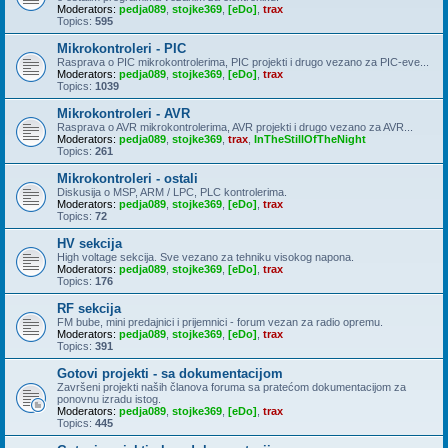
Moderators:
pedja089
,
stojke369
,
[eDo]
,
trax
Topics:
595
Mikrokontroleri - PIC
Rasprava o PIC mikrokontrolerima, PIC projekti i drugo vezano za PIC-eve...
Moderators:
pedja089
,
stojke369
,
[eDo]
,
trax
Topics:
1039
Mikrokontroleri - AVR
Rasprava o AVR mikrokontrolerima, AVR projekti i drugo vezano za AVR...
Moderators:
pedja089
,
stojke369
,
trax
,
InTheStillOfTheNight
Topics:
261
Mikrokontroleri - ostali
Diskusija o MSP, ARM / LPC, PLC kontrolerima.
Moderators:
pedja089
,
stojke369
,
[eDo]
,
trax
Topics:
72
HV sekcija
High voltage sekcija. Sve vezano za tehniku visokog napona.
Moderators:
pedja089
,
stojke369
,
[eDo]
,
trax
Topics:
176
RF sekcija
FM bube, mini predajnici i prijemnici - forum vezan za radio opremu.
Moderators:
pedja089
,
stojke369
,
[eDo]
,
trax
Topics:
391
Gotovi projekti - sa dokumentacijom
Završeni projekti naših članova foruma sa pratećom dokumentacijom za
ponovnu izradu istog.
Moderators:
pedja089
,
stojke369
,
[eDo]
,
trax
Topics:
445