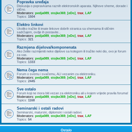
Popravka uređaja
Diskusija o popravkama raznih elektronskih aparata. Njihove sheme, dorade i
slično.
Moderators:
pedja089
,
stojke369
,
[eDo]
,
trax
,
LAF
Topics:
1504
Elektro linkovi
Ukoliko tražite ili imate linkove dobrih stranica sa shemama ili sličnim
sadržajem, ovdje ih postavite...
Moderators:
pedja089
,
stojke369
,
[eDo]
,
trax
,
LAF
Topics:
321
Razmjena dijelova/komponenata
Ako želite razmijeniti neke dijelove sa kolegom ili tražite neki dio, ovo je forum
za vas.
Moderators:
pedja089
,
stojke369
,
[eDo]
,
trax
,
LAF
Topics:
1333
Nema čega nema
Forum o svemu i svačemu, ALI vezanim za elektroniku.
Moderators:
pedja089
,
stojke369
,
[eDo]
,
trax
,
LAF
Topics:
2445
Sve ostalo
Forum koji ne mora biti vezan za elektroniku ali u kojem vrijede pravila foruma!
Moderators:
pedja089
,
stojke369
,
[eDo]
,
trax
,
LAF
Topics:
1168
Seminarski i ostali radovi
Seminarski, maturski, diplomski i ostali radovi.
Moderators:
pedja089
,
stojke369
,
[eDo]
,
trax
,
LAF
Topics:
54
Ostalo