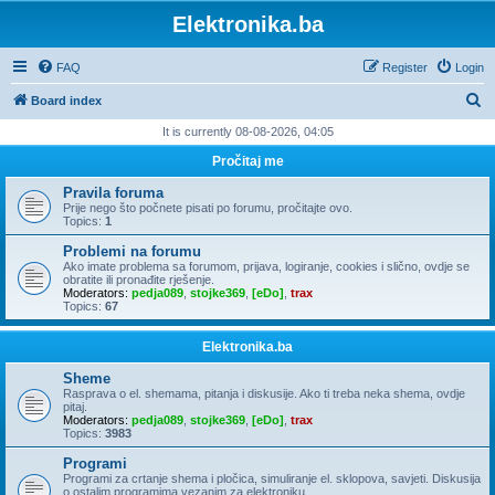
Elektronika.ba
FAQ
Register
Login
S
Board index
e
It is currently 08-08-2026, 04:05
a
Pročitaj me
r
Pravila foruma
c
Prije nego što počnete pisati po forumu, pročitajte ovo.
Topics:
1
h
Problemi na forumu
Ako imate problema sa forumom, prijava, logiranje, cookies i slično, ovdje se
obratite ili pronađite rješenje.
Moderators:
pedja089
,
stojke369
,
[eDo]
,
trax
Topics:
67
Elektronika.ba
Sheme
Rasprava o el. shemama, pitanja i diskusije. Ako ti treba neka shema, ovdje
pitaj.
Moderators:
pedja089
,
stojke369
,
[eDo]
,
trax
Topics:
3983
Programi
Programi za crtanje shema i pločica, simuliranje el. sklopova, savjeti. Diskusija
o ostalim programima vezanim za elektroniku.