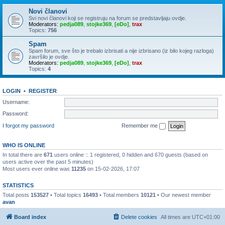
Novi članovi
Svi novi članovi koji se registruju na forum se predstavljaju ovdje.
Moderators:
pedja089
,
stojke369
,
[eDo]
,
trax
Topics:
756
Spam
Spam forum, sve što je trebalo izbrisati a nije izbrisano (iz bilo kojeg razloga)
završilo je ovdje.
Moderators:
pedja089
,
stojke369
,
[eDo]
,
trax
Topics:
4
LOGIN
•
REGISTER
Username:
Password:
I forgot my password
Remember me
WHO IS ONLINE
In total there are
671
users online :: 1 registered, 0 hidden and 670 guests (based on
users active over the past 5 minutes)
Most users ever online was
11235
on 15-02-2026, 17:07
STATISTICS
Total posts
153527
• Total topics
16493
• Total members
10121
• Our newest member
avan
Board index
Delete cookies
All times are
UTC+01:00