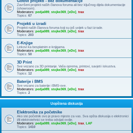
Gotovi projekti - bez dokumentacije
Završeni projekti naših članova foruma ali bez ključnog dijela dokumentacije
(showroom).
Moderators:
pedja089
,
stojke369
,
[eDo]
,
trax
Topics:
67
Projekti u izradi
Projekti naših članova foruma koji su još uvijek u fazi izrade.
Moderators:
pedja089
,
stojke369
,
[eDo]
,
trax
Topics:
203
E-Knjige
Linkovi ka besplatnim e-knjigama.
Moderators:
pedja089
,
stojke369
,
[eDo]
,
trax
Topics:
50
3D Print
Sve vezano za 3D printanje. Vaša oprema, printovi, savjeti i iskustva.
Moderators:
pedja089
,
stojke369
,
[eDo]
,
trax
Topics:
12
Baterije i BMS
Sve vezano za baterije i BMS-ove.
Moderators:
pedja089
,
stojke369
,
[eDo]
,
trax
Topics:
2
Uopštena diskusija
Elektronika za početnike
Ako ste početnik ovo je pravo mjesto za vas. Sva opšta diskusija o elektronici
i/ili elektrotehnici se treba odvijati ovdje.
Moderators:
pedja089
,
stojke369
,
[eDo]
,
trax
,
LAF
Topics:
1410