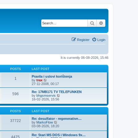
Search
Advanced search
Register
Login
It is currently 06-08-2026, 15:46
POSTS
LAST POST
Pravila i uslovi korištenja
1
V
by
trax
i
27-11-2008, 00:17
e
w
Re: 17MB171 TV TELEFUNKEN
596
t
V
by
bhgsmservis
h
i
16-02-2026, 15:56
e
e
l
w
a
t
POSTS
LAST POST
t
h
e
e
Re: desulfator - regenerativn…
37722
s
l
V
by
MarkoFlow
t
a
i
03-08-2026, 18:20
p
t
e
o
e
w
Re: Stari MS DOS i Windows 9x…
s
s
4475
t