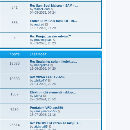
e
s
l
t
w
t
Re: Sam Svoj Majstor - SAM - …
a
241
t
p
V
by
WhiteHead
t
h
o
i
04-08-2025, 07:24
e
e
s
e
s
l
t
w
t
Ender 3 Pro SKR mini 3.0 - Bl…
a
656
t
p
V
by
andrsd
t
h
o
i
15-07-2026, 14:29
e
e
s
e
s
l
t
w
t
Re: Punjač za aku odvijač?
a
4
t
p
V
by
provincijalac
t
h
o
i
03-09-2025, 20:23
e
e
s
e
s
l
t
w
t
a
t
p
POSTS
LAST POST
t
h
o
e
e
s
Re: Spajanje: solarni kolekto…
s
13036
l
t
V
by
basejjaka1
t
a
i
13-06-2026, 04:20
p
t
e
o
e
w
s
Re: VIVAX LCD TV 3250
s
10803
t
t
V
by
zlatkoTV
t
h
i
27-04-2026, 22:25
p
e
e
o
l
w
s
Elektronicki elementi i sklop…
a
1587
t
t
V
by
Mirna
t
h
i
22-03-2024, 23:52
e
e
e
s
l
w
t
Prodajem VFD acs550
a
7280
t
p
V
by
crazymarek555
t
h
o
i
23-07-2026, 21:16
e
e
s
e
s
l
t
w
t
Re: PROBLEM kazan za rakiju s…
a
25514
t
p
V
by
ajdin_x95
t
h
o
i