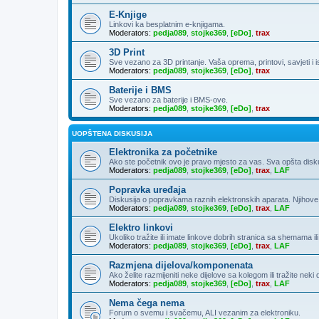
E-Knjige
Linkovi ka besplatnim e-knjigama.
Moderators:
pedja089
,
stojke369
,
[eDo]
,
trax
3D Print
Sve vezano za 3D printanje. Vaša oprema, printovi, savjeti i 
Moderators:
pedja089
,
stojke369
,
[eDo]
,
trax
Baterije i BMS
Sve vezano za baterije i BMS-ove.
Moderators:
pedja089
,
stojke369
,
[eDo]
,
trax
UOPŠTENA DISKUSIJA
Elektronika za početnike
Ako ste početnik ovo je pravo mjesto za vas. Sva opšta diskusija
Moderators:
pedja089
,
stojke369
,
[eDo]
,
trax
,
LAF
Popravka uređaja
Diskusija o popravkama raznih elektronskih aparata. Njihove
Moderators:
pedja089
,
stojke369
,
[eDo]
,
trax
,
LAF
Elektro linkovi
Ukoliko tražite ili imate linkove dobrih stranica sa shemama ili
Moderators:
pedja089
,
stojke369
,
[eDo]
,
trax
,
LAF
Razmjena dijelova/komponenata
Ako želite razmijeniti neke dijelove sa kolegom ili tražite neki
Moderators:
pedja089
,
stojke369
,
[eDo]
,
trax
,
LAF
Nema čega nema
Forum o svemu i svačemu, ALI vezanim za elektroniku.