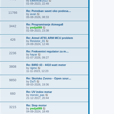
V
by
Elektricar2022
t
t
h
i
01-09-2023, 22:49
p
e
e
o
l
w
s
Re: Potreban savet oko podesa…
a
11766
t
t
V
by
avan
t
h
i
05-08-2026, 08:33
e
e
e
s
l
w
t
Re: Programiranje Atmega8
a
3442
t
p
V
by
pedja089
t
h
o
i
01-09-2023, 23:38
e
e
s
e
s
l
t
w
t
Re: Atmel AT91 ARM MCU problem
a
426
t
p
V
by
Resistor_01
t
h
o
i
24-09-2024, 12:46
e
e
s
e
s
l
t
w
t
Re: Frekventni regulator za m…
a
2236
t
p
V
by
hayar
t
h
o
i
01-07-2026, 09:27
e
e
s
e
s
l
t
w
t
Re: BIRD 43 - 4410 watt meter
a
3808
t
p
V
by
rigmo
t
h
o
i
11-11-2023, 12:23
e
e
s
e
s
l
t
w
t
Re: Skolsko Zvono - Open sour…
a
9850
t
p
V
by
DaTi
t
h
o
i
08-03-2026, 19:36
e
e
s
e
s
l
t
w
t
Re: UV index metar
a
660
t
p
V
by
morski_pas
t
h
o
i
21-12-2017, 20:44
e
e
s
e
s
l
t
w
t
Re: Step motor
a
3215
t
p
V
by
pedja089
t
h
o
i
04-09-2024, 18:49
e
e
s