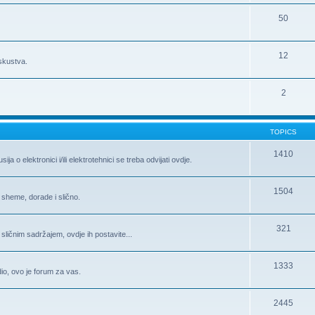
50
12
iskustva.
2
TOPICS
1410
 o elektronici i/ili elektrotehnici se treba odvijati ovdje.
1504
 sheme, dorade i slično.
321
 sličnim sadržajem, ovdje ih postavite...
1333
 dio, ovo je forum za vas.
2445