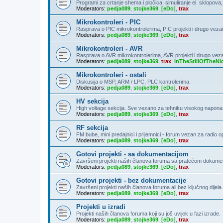
Programi za crtanje shema i pločica, simuliranje el. sklopova
Moderators:
pedja089
,
stojke369
,
[eDo]
,
trax
Mikrokontroleri - PIC
Rasprava o PIC mikrokontrolerima, PIC projekti i drugo veza
Moderators:
pedja089
,
stojke369
,
[eDo]
,
trax
Mikrokontroleri - AVR
Rasprava o AVR mikrokontrolerima, AVR projekti i drugo vez
Moderators:
pedja089
,
stojke369
,
trax
,
InTheStillOfTheNi
Mikrokontroleri - ostali
Diskusija o MSP, ARM / LPC, PLC kontrolerima.
Moderators:
pedja089
,
stojke369
,
[eDo]
,
trax
HV sekcija
High voltage sekcija. Sve vezano za tehniku visokog napona
Moderators:
pedja089
,
stojke369
,
[eDo]
,
trax
RF sekcija
FM bube, mini predajnici i prijemnici - forum vezan za radio 
Moderators:
pedja089
,
stojke369
,
[eDo]
,
trax
Gotovi projekti - sa dokumentacijom
Završeni projekti naših članova foruma sa pratećom dokumen
Moderators:
pedja089
,
stojke369
,
[eDo]
,
trax
Gotovi projekti - bez dokumentacije
Završeni projekti naših članova foruma ali bez ključnog dije
Moderators:
pedja089
,
stojke369
,
[eDo]
,
trax
Projekti u izradi
Projekti naših članova foruma koji su još uvijek u fazi izrade.
Moderators:
pedja089
,
stojke369
,
[eDo]
,
trax