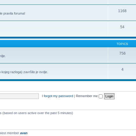
1168
de pravila foruma!
54
TOPICS
756
vdje.
4
o kojeg razloga) završilo je ovdje.
I forgot my password
|
Remember me
ts (based on users active over the past 5 minutes)
ewest member
avan