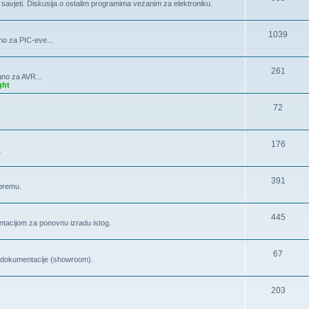
, savjeti. Diskusija o ostalim programima vezanim za elektroniku.
1039
no za PIC-eve...
261
ano za AVR...
ght
72
176
.
391
opremu.
445
tacijom za ponovnu izradu istog.
67
la dokumentacije (showroom).
203