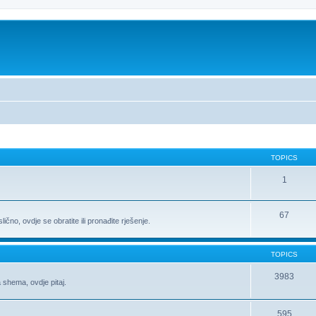
TOPICS
1
67
ično, ovdje se obratite ili pronađite rješenje.
TOPICS
3983
 shema, ovdje pitaj.
595