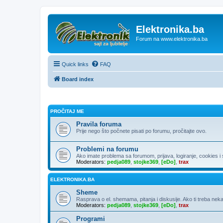
Elektronika.ba
Forum na www.elektronika.ba
Quick links
FAQ
Board index
PROČITAJ ME
Pravila foruma
Prije nego što počnete pisati po forumu, pročitajte ovo.
Problemi na forumu
Ako imate problema sa forumom, prijava, logiranje, cookies i sl
Moderators:
pedja089
,
stojke369
,
[eDo]
,
trax
ELEKTRONIKA.BA
Sheme
Rasprava o el. shemama, pitanja i diskusije. Ako ti treba neka
Moderators:
pedja089
,
stojke369
,
[eDo]
,
trax
Programi