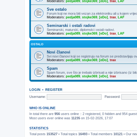
Moderators:
pedja089
,
stojke369
,
[eDo]
,
trax
,
LAF
Sve ostalo
Forum koji ne mora biti vezan za elektroniku ali u kojem vrije
Moderators:
pedja089
,
stojke369
,
[eDo]
,
trax
,
LAF
Seminarski i ostali radovi
Seminarski, maturski, diplomski i ostali radovi.
Moderators:
pedja089
,
stojke369
,
[eDo]
,
trax
,
LAF
OSTALO
Novi članovi
Svi novi članovi koji se registruju na forum se predstavljaju o
Moderators:
pedja089
,
stojke369
,
[eDo]
,
trax
Spam
Spam forum, sve što je trebalo izbrisati a nije izbrisano (iz bil
Moderators:
pedja089
,
stojke369
,
[eDo]
,
trax
LOGIN
•
REGISTER
Username:
Password:
WHO IS ONLINE
In total there are
956
users online :: 2 registered, 0 hidden and 954 gues
Most users ever online was
11235
on 15-02-2026, 17:07
STATISTICS
Total posts
153527
• Total topics
16493
• Total members
10121
• Our n