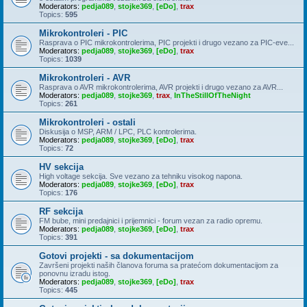
Moderators:
pedja089
,
stojke369
,
[eDo]
,
trax
Topics:
595
Mikrokontroleri - PIC
Rasprava o PIC mikrokontrolerima, PIC projekti i drugo vezano za PIC-eve...
Moderators:
pedja089
,
stojke369
,
[eDo]
,
trax
Topics:
1039
Mikrokontroleri - AVR
Rasprava o AVR mikrokontrolerima, AVR projekti i drugo vezano za AVR...
Moderators:
pedja089
,
stojke369
,
trax
,
InTheStillOfTheNight
Topics:
261
Mikrokontroleri - ostali
Diskusija o MSP, ARM / LPC, PLC kontrolerima.
Moderators:
pedja089
,
stojke369
,
[eDo]
,
trax
Topics:
72
HV sekcija
High voltage sekcija. Sve vezano za tehniku visokog napona.
Moderators:
pedja089
,
stojke369
,
[eDo]
,
trax
Topics:
176
RF sekcija
FM bube, mini predajnici i prijemnici - forum vezan za radio opremu.
Moderators:
pedja089
,
stojke369
,
[eDo]
,
trax
Topics:
391
Gotovi projekti - sa dokumentacijom
Završeni projekti naših članova foruma sa pratećom dokumentacijom za
ponovnu izradu istog.
Moderators:
pedja089
,
stojke369
,
[eDo]
,
trax
Topics:
445