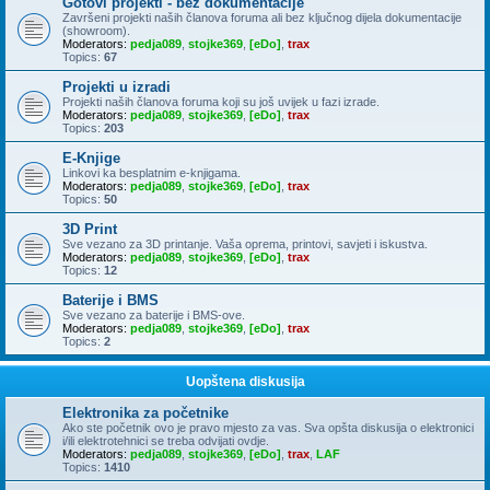
Gotovi projekti - bez dokumentacije
Završeni projekti naših članova foruma ali bez ključnog dijela dokumentacije
(showroom).
Moderators:
pedja089
,
stojke369
,
[eDo]
,
trax
Topics:
67
Projekti u izradi
Projekti naših članova foruma koji su još uvijek u fazi izrade.
Moderators:
pedja089
,
stojke369
,
[eDo]
,
trax
Topics:
203
E-Knjige
Linkovi ka besplatnim e-knjigama.
Moderators:
pedja089
,
stojke369
,
[eDo]
,
trax
Topics:
50
3D Print
Sve vezano za 3D printanje. Vaša oprema, printovi, savjeti i iskustva.
Moderators:
pedja089
,
stojke369
,
[eDo]
,
trax
Topics:
12
Baterije i BMS
Sve vezano za baterije i BMS-ove.
Moderators:
pedja089
,
stojke369
,
[eDo]
,
trax
Topics:
2
Uopštena diskusija
Elektronika za početnike
Ako ste početnik ovo je pravo mjesto za vas. Sva opšta diskusija o elektronici
i/ili elektrotehnici se treba odvijati ovdje.
Moderators:
pedja089
,
stojke369
,
[eDo]
,
trax
,
LAF
Topics:
1410