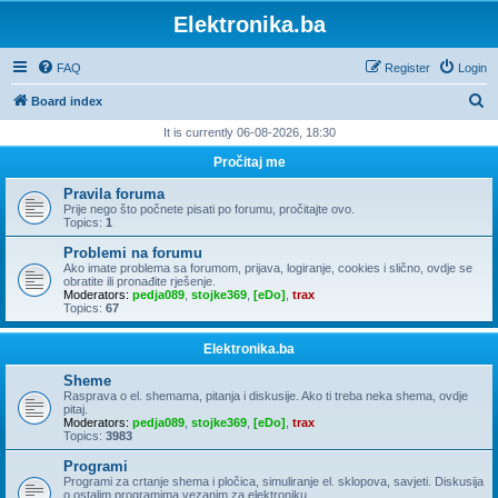
Elektronika.ba
FAQ
Register
Login
S
Board index
e
It is currently 06-08-2026, 18:30
a
Pročitaj me
r
Pravila foruma
c
Prije nego što počnete pisati po forumu, pročitajte ovo.
Topics:
1
h
Problemi na forumu
Ako imate problema sa forumom, prijava, logiranje, cookies i slično, ovdje se
obratite ili pronađite rješenje.
Moderators:
pedja089
,
stojke369
,
[eDo]
,
trax
Topics:
67
Elektronika.ba
Sheme
Rasprava o el. shemama, pitanja i diskusije. Ako ti treba neka shema, ovdje
pitaj.
Moderators:
pedja089
,
stojke369
,
[eDo]
,
trax
Topics:
3983
Programi
Programi za crtanje shema i pločica, simuliranje el. sklopova, savjeti. Diskusija
o ostalim programima vezanim za elektroniku.