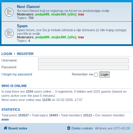
Novi članovi
Svi novi članovi koji se registruju na forum se predstavljaju ovdje.
Moderators:
pedja089
,
stojke369
,
[eDo]
,
trax
Topics:
756
Spam
Spam forum, sve što je trebalo izbrisati a nije izbrisano (iz bilo kojeg razloga)
završilo je ovdje.
Moderators:
pedja089
,
stojke369
,
[eDo]
,
trax
Topics:
4
LOGIN
•
REGISTER
Username:
Password:
I forgot my password
Remember me
WHO IS ONLINE
In total there are
1034
users online :: 3 registered, 0 hidden and 1031 guests (based on
users active over the past 5 minutes)
Most users ever online was
11235
on 15-02-2026, 17:07
STATISTICS
Total posts
153527
• Total topics
16493
• Total members
10121
• Our newest member
avan
Board index
Delete cookies
All times are
UTC+01:00