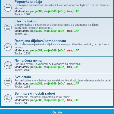
Popravka uređaja
Diskusija o popravkama raznih elektronskih aparata. Njihove sheme, dorade i
slično.
Moderators:
pedja089
,
stojke369
,
[eDo]
,
trax
,
LAF
Topics:
1504
Elektro linkovi
Ukoliko tražite ili imate linkove dobrih stranica sa shemama ili sličnim
sadržajem, ovdje ih postavite...
Moderators:
pedja089
,
stojke369
,
[eDo]
,
trax
,
LAF
Topics:
321
Razmjena dijelova/komponenata
Ako želite razmijeniti neke dijelove sa kolegom ili tražite neki dio, ovo je forum
za vas.
Moderators:
pedja089
,
stojke369
,
[eDo]
,
trax
,
LAF
Topics:
1333
Nema čega nema
Forum o svemu i svačemu, ALI vezanim za elektroniku.
Moderators:
pedja089
,
stojke369
,
[eDo]
,
trax
,
LAF
Topics:
2445
Sve ostalo
Forum koji ne mora biti vezan za elektroniku ali u kojem vrijede pravila foruma!
Moderators:
pedja089
,
stojke369
,
[eDo]
,
trax
,
LAF
Topics:
1168
Seminarski i ostali radovi
Seminarski, maturski, diplomski i ostali radovi.
Moderators:
pedja089
,
stojke369
,
[eDo]
,
trax
,
LAF
Topics:
54
Ostalo