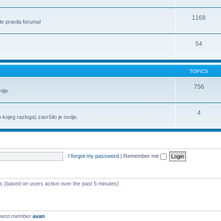
1168
de pravila foruma!
54
TOPICS
756
vdje.
4
o kojeg razloga) završilo je ovdje.
I forgot my password
|
Remember me
ts (based on users active over the past 5 minutes)
ewest member
avan