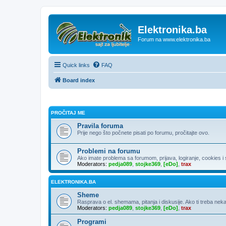
Elektronika.ba
Forum na www.elektronika.ba
Quick links
FAQ
Board index
PROČITAJ ME
Pravila foruma
Prije nego što počnete pisati po forumu, pročitajte ovo.
Problemi na forumu
Ako imate problema sa forumom, prijava, logiranje, cookies i sl
Moderators:
pedja089
,
stojke369
,
[eDo]
,
trax
ELEKTRONIKA.BA
Sheme
Rasprava o el. shemama, pitanja i diskusije. Ako ti treba neka
Moderators:
pedja089
,
stojke369
,
[eDo]
,
trax
Programi