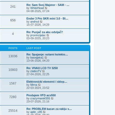
e
s
l
t
w
t
Re: Sam Svoj Majstor - SAM - …
a
241
t
p
V
by
WhiteHead
t
h
o
i
04-08-2025, 07:24
e
e
s
e
s
l
t
w
t
Ender 3 Pro SKR mini 3.0 - Bl…
a
656
t
p
V
by
andrsd
t
h
o
i
15-07-2026, 14:29
e
e
s
e
s
l
t
w
t
Re: Punjač za aku odvijač?
a
4
t
p
V
by
provincijalac
t
h
o
i
03-09-2025, 20:23
e
e
s
e
s
l
t
w
t
a
t
p
POSTS
LAST POST
t
h
o
e
e
s
Re: Spajanje: solarni kolekto…
s
13036
l
t
V
by
basejjaka1
t
a
i
13-06-2026, 04:20
p
t
e
o
e
w
s
Re: VIVAX LCD TV 3250
s
10803
t
t
V
by
zlatkoTV
t
h
i
27-04-2026, 22:25
p
e
e
o
l
w
s
Elektronicki elementi i sklop…
a
1587
t
t
V
by
Mirna
t
h
i
22-03-2024, 23:52
e
e
e
s
l
w
t
Prodajem VFD acs550
a
7280
t
p
V
by
crazymarek555
t
h
o
i
23-07-2026, 21:16
e
e
s
e
s
l
t
w
t
Re: PROBLEM kazan za rakiju s…
a
25514
t
p
V
by
ajdin_x95
t
h
o
i