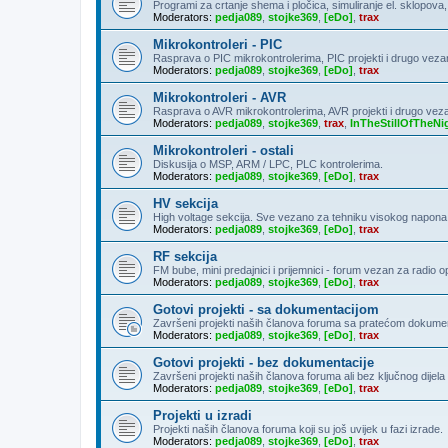
Programi za crtanje shema i pločica, simuliranje el. sklopova
Moderators:
pedja089
,
stojke369
,
[eDo]
,
trax
Mikrokontroleri - PIC
Rasprava o PIC mikrokontrolerima, PIC projekti i drugo veza
Moderators:
pedja089
,
stojke369
,
[eDo]
,
trax
Mikrokontroleri - AVR
Rasprava o AVR mikrokontrolerima, AVR projekti i drugo vez
Moderators:
pedja089
,
stojke369
,
trax
,
InTheStillOfTheNi
Mikrokontroleri - ostali
Diskusija o MSP, ARM / LPC, PLC kontrolerima.
Moderators:
pedja089
,
stojke369
,
[eDo]
,
trax
HV sekcija
High voltage sekcija. Sve vezano za tehniku visokog napona
Moderators:
pedja089
,
stojke369
,
[eDo]
,
trax
RF sekcija
FM bube, mini predajnici i prijemnici - forum vezan za radio 
Moderators:
pedja089
,
stojke369
,
[eDo]
,
trax
Gotovi projekti - sa dokumentacijom
Završeni projekti naših članova foruma sa pratećom dokumen
Moderators:
pedja089
,
stojke369
,
[eDo]
,
trax
Gotovi projekti - bez dokumentacije
Završeni projekti naših članova foruma ali bez ključnog dije
Moderators:
pedja089
,
stojke369
,
[eDo]
,
trax
Projekti u izradi
Projekti naših članova foruma koji su još uvijek u fazi izrade.
Moderators:
pedja089
,
stojke369
,
[eDo]
,
trax