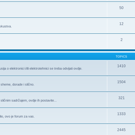
50
12
iskustva.
2
TOPICS
1410
 o elektronici i/ili elektrotehnici se treba odvijati ovdje.
1504
 sheme, dorade i slično.
321
 sličnim sadržajem, ovdje ih postavite...
1333
 dio, ovo je forum za vas.
2445