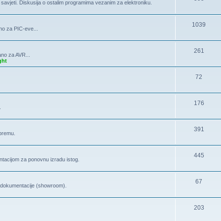
, savjeti. Diskusija o ostalim programima vezanim za elektroniku.
1039
no za PIC-eve...
261
ano za AVR...
ght
72
176
.
391
opremu.
445
tacijom za ponovnu izradu istog.
67
la dokumentacije (showroom).
203