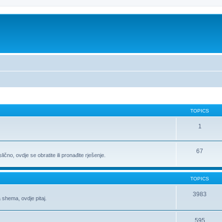
TOPICS
1
67
ično, ovdje se obratite ili pronađite rješenje.
TOPICS
3983
 shema, ovdje pitaj.
595