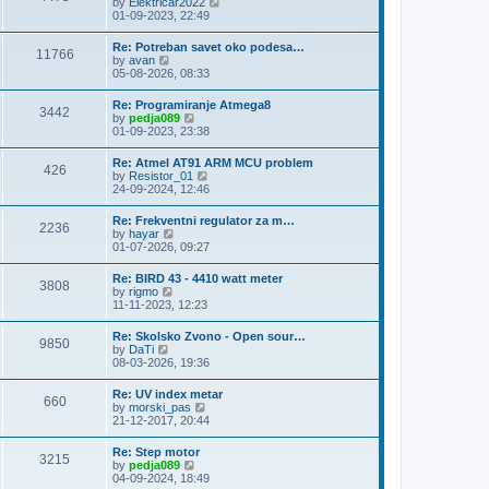
V
by
Elektricar2022
t
t
h
i
01-09-2023, 22:49
p
e
e
o
l
w
s
Re: Potreban savet oko podesa…
a
11766
t
t
V
by
avan
t
h
i
05-08-2026, 08:33
e
e
e
s
l
w
t
Re: Programiranje Atmega8
a
3442
t
p
V
by
pedja089
t
h
o
i
01-09-2023, 23:38
e
e
s
e
s
l
t
w
t
Re: Atmel AT91 ARM MCU problem
a
426
t
p
V
by
Resistor_01
t
h
o
i
24-09-2024, 12:46
e
e
s
e
s
l
t
w
t
Re: Frekventni regulator za m…
a
2236
t
p
V
by
hayar
t
h
o
i
01-07-2026, 09:27
e
e
s
e
s
l
t
w
t
Re: BIRD 43 - 4410 watt meter
a
3808
t
p
V
by
rigmo
t
h
o
i
11-11-2023, 12:23
e
e
s
e
s
l
t
w
t
Re: Skolsko Zvono - Open sour…
a
9850
t
p
V
by
DaTi
t
h
o
i
08-03-2026, 19:36
e
e
s
e
s
l
t
w
t
Re: UV index metar
a
660
t
p
V
by
morski_pas
t
h
o
i
21-12-2017, 20:44
e
e
s
e
s
l
t
w
t
Re: Step motor
a
3215
t
p
V
by
pedja089
t
h
o
i
04-09-2024, 18:49
e
e
s