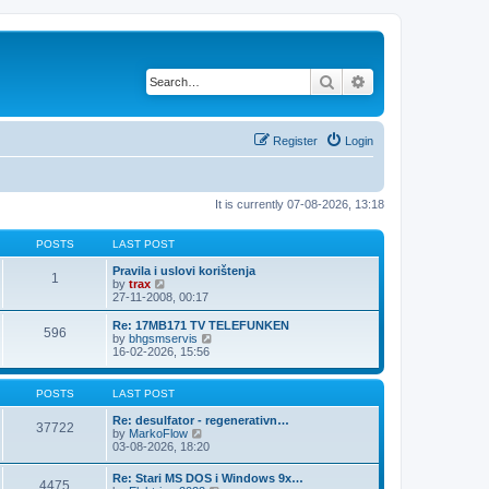
Search
Advanced search
Register
Login
It is currently 07-08-2026, 13:18
POSTS
LAST POST
Pravila i uslovi korištenja
1
V
by
trax
i
27-11-2008, 00:17
e
w
Re: 17MB171 TV TELEFUNKEN
596
t
V
by
bhgsmservis
h
i
16-02-2026, 15:56
e
e
l
w
a
t
POSTS
LAST POST
t
h
e
e
Re: desulfator - regenerativn…
37722
s
l
V
by
MarkoFlow
t
a
i
03-08-2026, 18:20
p
t
e
o
e
w
Re: Stari MS DOS i Windows 9x…
s
s
4475
t