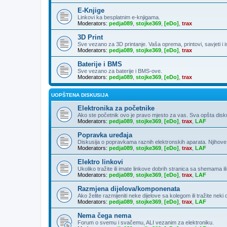
E-Knjige
Linkovi ka besplatnim e-knjigama.
Moderators:
pedja089
,
stojke369
,
[eDo]
,
trax
3D Print
Sve vezano za 3D printanje. Vaša oprema, printovi, savjeti i 
Moderators:
pedja089
,
stojke369
,
[eDo]
,
trax
Baterije i BMS
Sve vezano za baterije i BMS-ove.
Moderators:
pedja089
,
stojke369
,
[eDo]
,
trax
UOPŠTENA DISKUSIJA
Elektronika za početnike
Ako ste početnik ovo je pravo mjesto za vas. Sva opšta diskusija
Moderators:
pedja089
,
stojke369
,
[eDo]
,
trax
,
LAF
Popravka uređaja
Diskusija o popravkama raznih elektronskih aparata. Njihove
Moderators:
pedja089
,
stojke369
,
[eDo]
,
trax
,
LAF
Elektro linkovi
Ukoliko tražite ili imate linkove dobrih stranica sa shemama ili
Moderators:
pedja089
,
stojke369
,
[eDo]
,
trax
,
LAF
Razmjena dijelova/komponenata
Ako želite razmijeniti neke dijelove sa kolegom ili tražite neki
Moderators:
pedja089
,
stojke369
,
[eDo]
,
trax
,
LAF
Nema čega nema
Forum o svemu i svačemu, ALI vezanim za elektroniku.