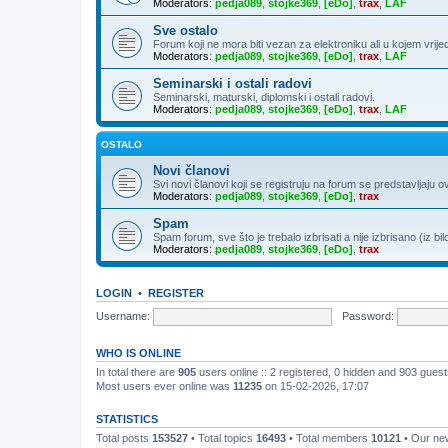
Moderators:
pedja089
,
stojke369
,
[eDo]
,
trax
,
LAF
Sve ostalo
Forum koji ne mora biti vezan za elektroniku ali u kojem vrije
Moderators:
pedja089
,
stojke369
,
[eDo]
,
trax
,
LAF
Seminarski i ostali radovi
Seminarski, maturski, diplomski i ostali radovi.
Moderators:
pedja089
,
stojke369
,
[eDo]
,
trax
,
LAF
OSTALO
Novi članovi
Svi novi članovi koji se registruju na forum se predstavljaju o
Moderators:
pedja089
,
stojke369
,
[eDo]
,
trax
Spam
Spam forum, sve što je trebalo izbrisati a nije izbrisano (iz bil
Moderators:
pedja089
,
stojke369
,
[eDo]
,
trax
LOGIN
•
REGISTER
Username:
Password:
WHO IS ONLINE
In total there are
905
users online :: 2 registered, 0 hidden and 903 gues
Most users ever online was
11235
on 15-02-2026, 17:07
STATISTICS
Total posts
153527
• Total topics
16493
• Total members
10121
• Our n