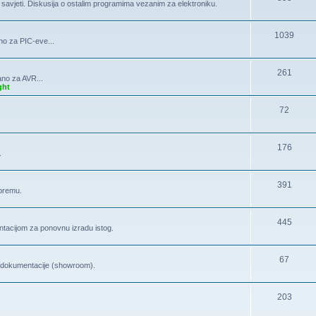
, savjeti. Diskusija o ostalim programima vezanim za elektroniku.
1039
no za PIC-eve...
261
ano za AVR...
ght
72
176
.
391
opremu.
445
tacijom za ponovnu izradu istog.
67
la dokumentacije (showroom).
203