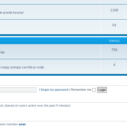
1168
de pravila foruma!
54
TOPICS
756
vdje.
4
o kojeg razloga) završilo je ovdje.
I forgot my password
|
Remember me
ests (based on users active over the past 5 minutes)
ewest member
avan