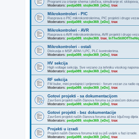
Programi za crtanje shema i pločica, simuliranje el. sklopova
Moderators:
pedja089
,
stojke369
,
[eDo]
,
trax
Mikrokontroleri - PIC
Rasprava o PIC mikrokontrolerima, PIC projekti i drugo veza
Moderators:
pedja089
,
stojke369
,
[eDo]
,
trax
Mikrokontroleri - AVR
Rasprava o AVR mikrokontrolerima, AVR projekti i drugo vez
Moderators:
pedja089
,
stojke369
,
trax
,
InTheStillOfTheNi
Mikrokontroleri - ostali
Diskusija o MSP, ARM / LPC, PLC kontrolerima.
Moderators:
pedja089
,
stojke369
,
[eDo]
,
trax
HV sekcija
High voltage sekcija. Sve vezano za tehniku visokog napona
Moderators:
pedja089
,
stojke369
,
[eDo]
,
trax
RF sekcija
FM bube, mini predajnici i prijemnici - forum vezan za radio 
Moderators:
pedja089
,
stojke369
,
[eDo]
,
trax
Gotovi projekti - sa dokumentacijom
Završeni projekti naših članova foruma sa pratećom dokumen
Moderators:
pedja089
,
stojke369
,
[eDo]
,
trax
Gotovi projekti - bez dokumentacije
Završeni projekti naših članova foruma ali bez ključnog dije
Moderators:
pedja089
,
stojke369
,
[eDo]
,
trax
Projekti u izradi
Projekti naših članova foruma koji su još uvijek u fazi izrade.
Moderators:
pedja089
,
stojke369
,
[eDo]
,
trax