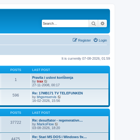
Search
Advanced search
Register
Login
It is currently 07-08-2026, 01:59
POSTS
LAST POST
Pravila i uslovi korištenja
1
V
by
trax
i
27-11-2008, 00:17
e
w
Re: 17MB171 TV TELEFUNKEN
596
t
V
by
bhgsmservis
h
i
16-02-2026, 15:56
e
e
l
w
a
t
POSTS
LAST POST
t
h
e
e
Re: desulfator - regenerativn…
37722
s
l
V
by
MarkoFlow
t
a
i
03-08-2026, 18:20
p
t
e
o
e
w
Re: Stari MS DOS i Windows 9x…
s
s
4475
t