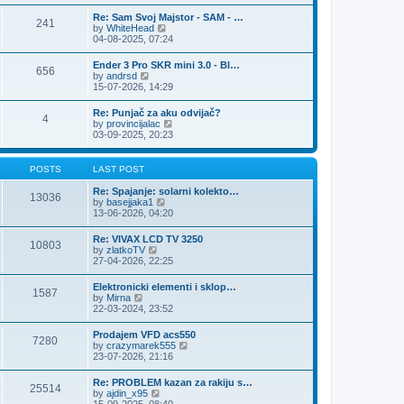
e
s
l
t
w
t
Re: Sam Svoj Majstor - SAM - …
a
241
t
p
V
by
WhiteHead
t
h
o
i
04-08-2025, 07:24
e
e
s
e
s
l
t
w
t
Ender 3 Pro SKR mini 3.0 - Bl…
a
656
t
p
V
by
andrsd
t
h
o
i
15-07-2026, 14:29
e
e
s
e
s
l
t
w
t
Re: Punjač za aku odvijač?
a
4
t
p
V
by
provincijalac
t
h
o
i
03-09-2025, 20:23
e
e
s
e
s
l
t
w
t
a
t
p
POSTS
LAST POST
t
h
o
e
e
s
Re: Spajanje: solarni kolekto…
s
13036
l
t
V
by
basejjaka1
t
a
i
13-06-2026, 04:20
p
t
e
o
e
w
s
Re: VIVAX LCD TV 3250
s
10803
t
t
V
by
zlatkoTV
t
h
i
27-04-2026, 22:25
p
e
e
o
l
w
s
Elektronicki elementi i sklop…
a
1587
t
t
V
by
Mirna
t
h
i
22-03-2024, 23:52
e
e
e
s
l
w
t
Prodajem VFD acs550
a
7280
t
p
V
by
crazymarek555
t
h
o
i
23-07-2026, 21:16
e
e
s
e
s
l
t
w
t
Re: PROBLEM kazan za rakiju s…
a
25514
t
p
V
by
ajdin_x95
t
h
o
i