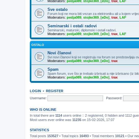
Moderators:
pedja089
,
stojke369
,
[eDo]
,
trax
,
LAF
Sve ostalo
Forum koji ne mora biti vezan za elektroniku ali u kojem vrije
Moderators:
pedja089
,
stojke369
,
[eDo]
,
trax
,
LAF
Seminarski i ostali radovi
Seminarski, maturski, diplomski i ostali radovi.
Moderators:
pedja089
,
stojke369
,
[eDo]
,
trax
,
LAF
OSTALO
Novi članovi
Svi novi članovi koji se registruju na forum se predstavljaju o
Moderators:
pedja089
,
stojke369
,
[eDo]
,
trax
Spam
Spam forum, sve što je trebalo izbrisati a nije izbrisano (iz bil
Moderators:
pedja089
,
stojke369
,
[eDo]
,
trax
LOGIN
•
REGISTER
Username:
Password:
WHO IS ONLINE
In total there are
1114
users online :: 2 registered, 0 hidden and 1112 gu
Most users ever online was
11235
on 15-02-2026, 17:07
STATISTICS
Total posts
153527
• Total topics
16493
• Total members
10121
• Our n