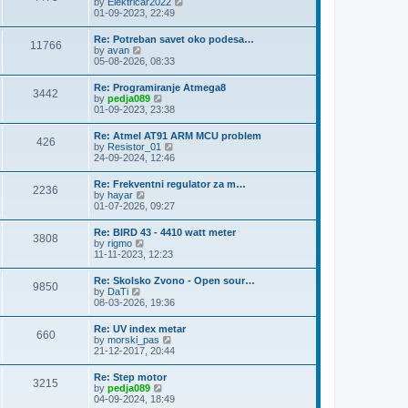
V
by
Elektricar2022
t
t
h
i
01-09-2023, 22:49
p
e
e
o
l
w
s
Re: Potreban savet oko podesa…
a
11766
t
t
V
by
avan
t
h
i
05-08-2026, 08:33
e
e
e
s
l
w
t
Re: Programiranje Atmega8
a
3442
t
p
V
by
pedja089
t
h
o
i
01-09-2023, 23:38
e
e
s
e
s
l
t
w
t
Re: Atmel AT91 ARM MCU problem
a
426
t
p
V
by
Resistor_01
t
h
o
i
24-09-2024, 12:46
e
e
s
e
s
l
t
w
t
Re: Frekventni regulator za m…
a
2236
t
p
V
by
hayar
t
h
o
i
01-07-2026, 09:27
e
e
s
e
s
l
t
w
t
Re: BIRD 43 - 4410 watt meter
a
3808
t
p
V
by
rigmo
t
h
o
i
11-11-2023, 12:23
e
e
s
e
s
l
t
w
t
Re: Skolsko Zvono - Open sour…
a
9850
t
p
V
by
DaTi
t
h
o
i
08-03-2026, 19:36
e
e
s
e
s
l
t
w
t
Re: UV index metar
a
660
t
p
V
by
morski_pas
t
h
o
i
21-12-2017, 20:44
e
e
s
e
s
l
t
w
t
Re: Step motor
a
3215
t
p
V
by
pedja089
t
h
o
i
04-09-2024, 18:49
e
e
s