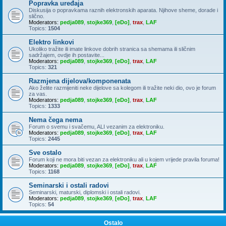
Popravka uređaja
Diskusija o popravkama raznih elektronskih aparata. Njihove sheme, dorade i
slično.
Moderators:
pedja089
,
stojke369
,
[eDo]
,
trax
,
LAF
Topics:
1504
Elektro linkovi
Ukoliko tražite ili imate linkove dobrih stranica sa shemama ili sličnim
sadržajem, ovdje ih postavite...
Moderators:
pedja089
,
stojke369
,
[eDo]
,
trax
,
LAF
Topics:
321
Razmjena dijelova/komponenata
Ako želite razmijeniti neke dijelove sa kolegom ili tražite neki dio, ovo je forum
za vas.
Moderators:
pedja089
,
stojke369
,
[eDo]
,
trax
,
LAF
Topics:
1333
Nema čega nema
Forum o svemu i svačemu, ALI vezanim za elektroniku.
Moderators:
pedja089
,
stojke369
,
[eDo]
,
trax
,
LAF
Topics:
2445
Sve ostalo
Forum koji ne mora biti vezan za elektroniku ali u kojem vrijede pravila foruma!
Moderators:
pedja089
,
stojke369
,
[eDo]
,
trax
,
LAF
Topics:
1168
Seminarski i ostali radovi
Seminarski, maturski, diplomski i ostali radovi.
Moderators:
pedja089
,
stojke369
,
[eDo]
,
trax
,
LAF
Topics:
54
Ostalo