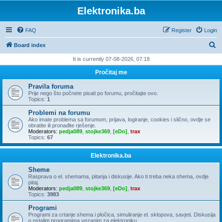
Elektronika.ba
FAQ
Register
Login
S
Board index
e
It is currently 07-08-2026, 07:18
a
Pročitaj me
r
Pravila foruma
c
Prije nego što počnete pisati po forumu, pročitajte ovo.
Topics:
1
h
Problemi na forumu
Ako imate problema sa forumom, prijava, logiranje, cookies i slično, ovdje se
obratite ili pronađite rješenje.
Moderators:
pedja089
,
stojke369
,
[eDo]
,
trax
Topics:
67
Elektronika.ba
Sheme
Rasprava o el. shemama, pitanja i diskusije. Ako ti treba neka shema, ovdje
pitaj.
Moderators:
pedja089
,
stojke369
,
[eDo]
,
trax
Topics:
3983
Programi
Programi za crtanje shema i pločica, simuliranje el. sklopova, savjeti. Diskusija
o ostalim programima vezanim za elektroniku.