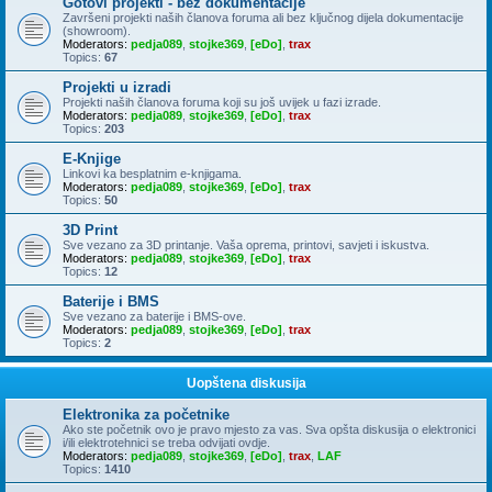
Gotovi projekti - bez dokumentacije
Završeni projekti naših članova foruma ali bez ključnog dijela dokumentacije
(showroom).
Moderators:
pedja089
,
stojke369
,
[eDo]
,
trax
Topics:
67
Projekti u izradi
Projekti naših članova foruma koji su još uvijek u fazi izrade.
Moderators:
pedja089
,
stojke369
,
[eDo]
,
trax
Topics:
203
E-Knjige
Linkovi ka besplatnim e-knjigama.
Moderators:
pedja089
,
stojke369
,
[eDo]
,
trax
Topics:
50
3D Print
Sve vezano za 3D printanje. Vaša oprema, printovi, savjeti i iskustva.
Moderators:
pedja089
,
stojke369
,
[eDo]
,
trax
Topics:
12
Baterije i BMS
Sve vezano za baterije i BMS-ove.
Moderators:
pedja089
,
stojke369
,
[eDo]
,
trax
Topics:
2
Uopštena diskusija
Elektronika za početnike
Ako ste početnik ovo je pravo mjesto za vas. Sva opšta diskusija o elektronici
i/ili elektrotehnici se treba odvijati ovdje.
Moderators:
pedja089
,
stojke369
,
[eDo]
,
trax
,
LAF
Topics:
1410