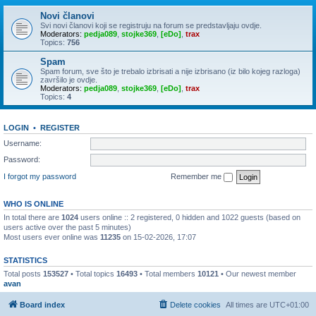
Novi članovi
Svi novi članovi koji se registruju na forum se predstavljaju ovdje.
Moderators:
pedja089
,
stojke369
,
[eDo]
,
trax
Topics:
756
Spam
Spam forum, sve što je trebalo izbrisati a nije izbrisano (iz bilo kojeg razloga)
završilo je ovdje.
Moderators:
pedja089
,
stojke369
,
[eDo]
,
trax
Topics:
4
LOGIN
•
REGISTER
Username:
Password:
I forgot my password
Remember me
WHO IS ONLINE
In total there are
1024
users online :: 2 registered, 0 hidden and 1022 guests (based on
users active over the past 5 minutes)
Most users ever online was
11235
on 15-02-2026, 17:07
STATISTICS
Total posts
153527
• Total topics
16493
• Total members
10121
• Our newest member
avan
Board index
Delete cookies
All times are
UTC+01:00