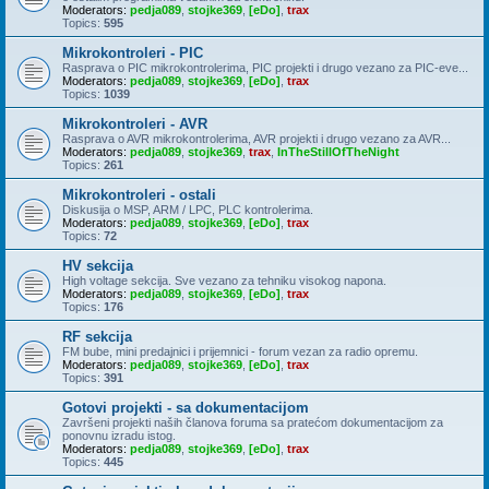
Moderators:
pedja089
,
stojke369
,
[eDo]
,
trax
Topics:
595
Mikrokontroleri - PIC
Rasprava o PIC mikrokontrolerima, PIC projekti i drugo vezano za PIC-eve...
Moderators:
pedja089
,
stojke369
,
[eDo]
,
trax
Topics:
1039
Mikrokontroleri - AVR
Rasprava o AVR mikrokontrolerima, AVR projekti i drugo vezano za AVR...
Moderators:
pedja089
,
stojke369
,
trax
,
InTheStillOfTheNight
Topics:
261
Mikrokontroleri - ostali
Diskusija o MSP, ARM / LPC, PLC kontrolerima.
Moderators:
pedja089
,
stojke369
,
[eDo]
,
trax
Topics:
72
HV sekcija
High voltage sekcija. Sve vezano za tehniku visokog napona.
Moderators:
pedja089
,
stojke369
,
[eDo]
,
trax
Topics:
176
RF sekcija
FM bube, mini predajnici i prijemnici - forum vezan za radio opremu.
Moderators:
pedja089
,
stojke369
,
[eDo]
,
trax
Topics:
391
Gotovi projekti - sa dokumentacijom
Završeni projekti naših članova foruma sa pratećom dokumentacijom za
ponovnu izradu istog.
Moderators:
pedja089
,
stojke369
,
[eDo]
,
trax
Topics:
445