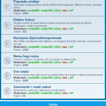
Popravka uređaja
Diskusija o popravkama raznih elektronskih aparata. Njihove sheme, dorade i
slično.
Moderators:
pedja089
,
stojke369
,
[eDo]
,
trax
,
LAF
Topics:
1504
Elektro linkovi
Ukoliko tražite ili imate linkove dobrih stranica sa shemama ili sličnim
sadržajem, ovdje ih postavite...
Moderators:
pedja089
,
stojke369
,
[eDo]
,
trax
,
LAF
Topics:
321
Razmjena dijelova/komponenata
Ako želite razmijeniti neke dijelove sa kolegom ili tražite neki dio, ovo je forum
za vas.
Moderators:
pedja089
,
stojke369
,
[eDo]
,
trax
,
LAF
Topics:
1333
Nema čega nema
Forum o svemu i svačemu, ALI vezanim za elektroniku.
Moderators:
pedja089
,
stojke369
,
[eDo]
,
trax
,
LAF
Topics:
2445
Sve ostalo
Forum koji ne mora biti vezan za elektroniku ali u kojem vrijede pravila foruma!
Moderators:
pedja089
,
stojke369
,
[eDo]
,
trax
,
LAF
Topics:
1168
Seminarski i ostali radovi
Seminarski, maturski, diplomski i ostali radovi.
Moderators:
pedja089
,
stojke369
,
[eDo]
,
trax
,
LAF
Topics:
54
Ostalo