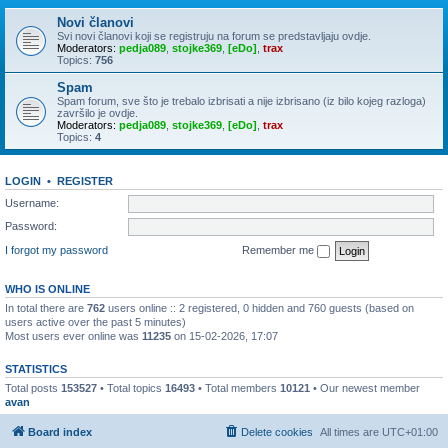
Novi članovi
Svi novi članovi koji se registruju na forum se predstavljaju ovdje.
Moderators:
pedja089
,
stojke369
,
[eDo]
,
trax
Topics:
756
Spam
Spam forum, sve što je trebalo izbrisati a nije izbrisano (iz bilo kojeg razloga)
završilo je ovdje.
Moderators:
pedja089
,
stojke369
,
[eDo]
,
trax
Topics:
4
LOGIN
•
REGISTER
Username:
Password:
I forgot my password
Remember me
WHO IS ONLINE
In total there are
762
users online :: 2 registered, 0 hidden and 760 guests (based on
users active over the past 5 minutes)
Most users ever online was
11235
on 15-02-2026, 17:07
STATISTICS
Total posts
153527
• Total topics
16493
• Total members
10121
• Our newest member
avan
Board index
Delete cookies
All times are
UTC+01:00