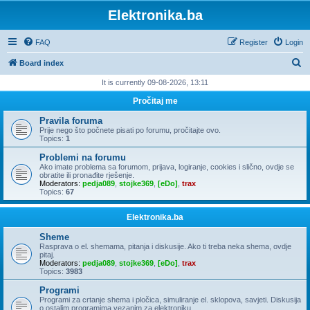
Elektronika.ba
FAQ
Register
Login
S
Board index
e
It is currently 09-08-2026, 13:11
a
Pročitaj me
r
Pravila foruma
c
Prije nego što počnete pisati po forumu, pročitajte ovo.
Topics:
1
h
Problemi na forumu
Ako imate problema sa forumom, prijava, logiranje, cookies i slično, ovdje se
obratite ili pronađite rješenje.
Moderators:
pedja089
,
stojke369
,
[eDo]
,
trax
Topics:
67
Elektronika.ba
Sheme
Rasprava o el. shemama, pitanja i diskusije. Ako ti treba neka shema, ovdje
pitaj.
Moderators:
pedja089
,
stojke369
,
[eDo]
,
trax
Topics:
3983
Programi
Programi za crtanje shema i pločica, simuliranje el. sklopova, savjeti. Diskusija
o ostalim programima vezanim za elektroniku.