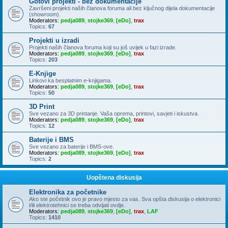
Gotovi projekti - bez dokumentacije
Završeni projekti naših članova foruma ali bez ključnog dijela dokumentacije
(showroom).
Moderators:
pedja089
,
stojke369
,
[eDo]
,
trax
Topics:
67
Projekti u izradi
Projekti naših članova foruma koji su još uvijek u fazi izrade.
Moderators:
pedja089
,
stojke369
,
[eDo]
,
trax
Topics:
203
E-Knjige
Linkovi ka besplatnim e-knjigama.
Moderators:
pedja089
,
stojke369
,
[eDo]
,
trax
Topics:
50
3D Print
Sve vezano za 3D printanje. Vaša oprema, printovi, savjeti i iskustva.
Moderators:
pedja089
,
stojke369
,
[eDo]
,
trax
Topics:
12
Baterije i BMS
Sve vezano za baterije i BMS-ove.
Moderators:
pedja089
,
stojke369
,
[eDo]
,
trax
Topics:
2
Uopštena diskusija
Elektronika za početnike
Ako ste početnik ovo je pravo mjesto za vas. Sva opšta diskusija o elektronici
i/ili elektrotehnici se treba odvijati ovdje.
Moderators:
pedja089
,
stojke369
,
[eDo]
,
trax
,
LAF
Topics:
1410