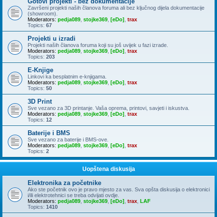
Gotovi projekti - bez dokumentacije
Završeni projekti naših članova foruma ali bez ključnog dijela dokumentacije
(showroom).
Moderators:
pedja089
,
stojke369
,
[eDo]
,
trax
Topics:
67
Projekti u izradi
Projekti naših članova foruma koji su još uvijek u fazi izrade.
Moderators:
pedja089
,
stojke369
,
[eDo]
,
trax
Topics:
203
E-Knjige
Linkovi ka besplatnim e-knjigama.
Moderators:
pedja089
,
stojke369
,
[eDo]
,
trax
Topics:
50
3D Print
Sve vezano za 3D printanje. Vaša oprema, printovi, savjeti i iskustva.
Moderators:
pedja089
,
stojke369
,
[eDo]
,
trax
Topics:
12
Baterije i BMS
Sve vezano za baterije i BMS-ove.
Moderators:
pedja089
,
stojke369
,
[eDo]
,
trax
Topics:
2
Uopštena diskusija
Elektronika za početnike
Ako ste početnik ovo je pravo mjesto za vas. Sva opšta diskusija o elektronici
i/ili elektrotehnici se treba odvijati ovdje.
Moderators:
pedja089
,
stojke369
,
[eDo]
,
trax
,
LAF
Topics:
1410