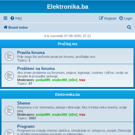
Elektronika.ba
FAQ
Register
Login
S
Board index
e
It is currently 07-08-2026, 07:21
a
Pročitaj me
r
Pravila foruma
c
Prije nego što počnete pisati po forumu, pročitajte ovo.
Topics:
1
h
Problemi na forumu
Ako imate problema sa forumom, prijava, logiranje, cookies i slično, ovdje se
obratite ili pronađite rješenje.
Moderators:
pedja089
,
stojke369
,
[eDo]
,
trax
Topics:
67
Elektronika.ba
Sheme
Rasprava o el. shemama, pitanja i diskusije. Ako ti treba neka shema, ovdje
pitaj.
Moderators:
pedja089
,
stojke369
,
[eDo]
,
trax
Topics:
3983
Programi
Programi za crtanje shema i pločica, simuliranje el. sklopova, savjeti. Diskusija
o ostalim programima vezanim za elektroniku.