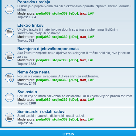
Popravka uređaja
Diskusija o popravkama raznih elektronskih aparata. Njihove sheme, dorade i
slično.
Moderators:
pedja089
,
stojke369
,
[eDo]
,
trax
,
LAF
Topics:
1504
Elektro linkovi
Ukoliko tražite ili imate linkove dobrih stranica sa shemama ili sličnim
sadržajem, ovdje ih postavite...
Moderators:
pedja089
,
stojke369
,
[eDo]
,
trax
,
LAF
Topics:
321
Razmjena dijelova/komponenata
Ako želite razmijeniti neke dijelove sa kolegom ili tražite neki dio, ovo je forum
za vas.
Moderators:
pedja089
,
stojke369
,
[eDo]
,
trax
,
LAF
Topics:
1333
Nema čega nema
Forum o svemu i svačemu, ALI vezanim za elektroniku.
Moderators:
pedja089
,
stojke369
,
[eDo]
,
trax
,
LAF
Topics:
2445
Sve ostalo
Forum koji ne mora biti vezan za elektroniku ali u kojem vrijede pravila foruma!
Moderators:
pedja089
,
stojke369
,
[eDo]
,
trax
,
LAF
Topics:
1168
Seminarski i ostali radovi
Seminarski, maturski, diplomski i ostali radovi.
Moderators:
pedja089
,
stojke369
,
[eDo]
,
trax
,
LAF
Topics:
54
Ostalo