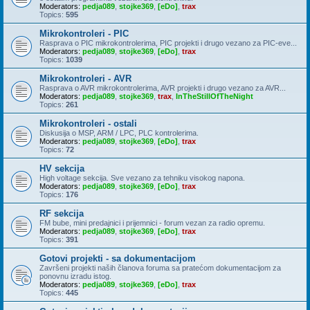
Moderators:
pedja089
,
stojke369
,
[eDo]
,
trax
Topics:
595
Mikrokontroleri - PIC
Rasprava o PIC mikrokontrolerima, PIC projekti i drugo vezano za PIC-eve...
Moderators:
pedja089
,
stojke369
,
[eDo]
,
trax
Topics:
1039
Mikrokontroleri - AVR
Rasprava o AVR mikrokontrolerima, AVR projekti i drugo vezano za AVR...
Moderators:
pedja089
,
stojke369
,
trax
,
InTheStillOfTheNight
Topics:
261
Mikrokontroleri - ostali
Diskusija o MSP, ARM / LPC, PLC kontrolerima.
Moderators:
pedja089
,
stojke369
,
[eDo]
,
trax
Topics:
72
HV sekcija
High voltage sekcija. Sve vezano za tehniku visokog napona.
Moderators:
pedja089
,
stojke369
,
[eDo]
,
trax
Topics:
176
RF sekcija
FM bube, mini predajnici i prijemnici - forum vezan za radio opremu.
Moderators:
pedja089
,
stojke369
,
[eDo]
,
trax
Topics:
391
Gotovi projekti - sa dokumentacijom
Završeni projekti naših članova foruma sa pratećom dokumentacijom za
ponovnu izradu istog.
Moderators:
pedja089
,
stojke369
,
[eDo]
,
trax
Topics:
445