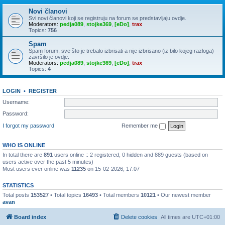
Novi članovi
Svi novi članovi koji se registruju na forum se predstavljaju ovdje.
Moderators:
pedja089
,
stojke369
,
[eDo]
,
trax
Topics:
756
Spam
Spam forum, sve što je trebalo izbrisati a nije izbrisano (iz bilo kojeg razloga)
završilo je ovdje.
Moderators:
pedja089
,
stojke369
,
[eDo]
,
trax
Topics:
4
LOGIN
•
REGISTER
Username:
Password:
I forgot my password
Remember me
WHO IS ONLINE
In total there are
891
users online :: 2 registered, 0 hidden and 889 guests (based on
users active over the past 5 minutes)
Most users ever online was
11235
on 15-02-2026, 17:07
STATISTICS
Total posts
153527
• Total topics
16493
• Total members
10121
• Our newest member
avan
Board index
Delete cookies
All times are
UTC+01:00