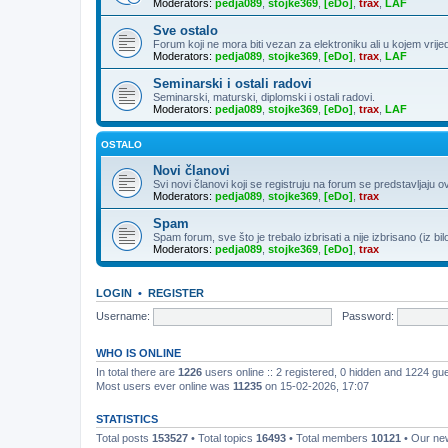
Moderators:
pedja089
,
stojke369
,
[eDo]
,
trax
,
LAF
Sve ostalo
Forum koji ne mora biti vezan za elektroniku ali u kojem vrije
Moderators:
pedja089
,
stojke369
,
[eDo]
,
trax
,
LAF
Seminarski i ostali radovi
Seminarski, maturski, diplomski i ostali radovi.
Moderators:
pedja089
,
stojke369
,
[eDo]
,
trax
,
LAF
OSTALO
Novi članovi
Svi novi članovi koji se registruju na forum se predstavljaju o
Moderators:
pedja089
,
stojke369
,
[eDo]
,
trax
Spam
Spam forum, sve što je trebalo izbrisati a nije izbrisano (iz bil
Moderators:
pedja089
,
stojke369
,
[eDo]
,
trax
LOGIN
•
REGISTER
Username:
Password:
WHO IS ONLINE
In total there are
1226
users online :: 2 registered, 0 hidden and 1224 gu
Most users ever online was
11235
on 15-02-2026, 17:07
STATISTICS
Total posts
153527
• Total topics
16493
• Total members
10121
• Our n