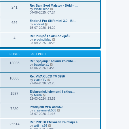
e
s
l
t
w
t
Re: Sam Svoj Majstor - SAM - …
a
241
t
p
V
by
WhiteHead
t
h
o
i
04-08-2025, 07:24
e
e
s
e
s
l
t
w
t
Ender 3 Pro SKR mini 3.0 - Bl…
a
656
t
p
V
by
andrsd
t
h
o
i
15-07-2026, 14:29
e
e
s
e
s
l
t
w
t
Re: Punjač za aku odvijač?
a
4
t
p
V
by
provincijalac
t
h
o
i
03-09-2025, 20:23
e
e
s
e
s
l
t
w
t
a
t
p
POSTS
LAST POST
t
h
o
e
e
s
Re: Spajanje: solarni kolekto…
s
13036
l
t
V
by
basejjaka1
t
a
i
13-06-2026, 04:20
p
t
e
o
e
w
s
Re: VIVAX LCD TV 3250
s
10803
t
t
V
by
zlatkoTV
t
h
i
27-04-2026, 22:25
p
e
e
o
l
w
s
Elektronicki elementi i sklop…
a
1587
t
t
V
by
Mirna
t
h
i
22-03-2024, 23:52
e
e
e
s
l
w
t
Prodajem VFD acs550
a
7280
t
p
V
by
crazymarek555
t
h
o
i
23-07-2026, 21:16
e
e
s
e
s
l
t
w
t
Re: PROBLEM kazan za rakiju s…
a
25514
t
p
V
by
ajdin_x95
t
h
o
i