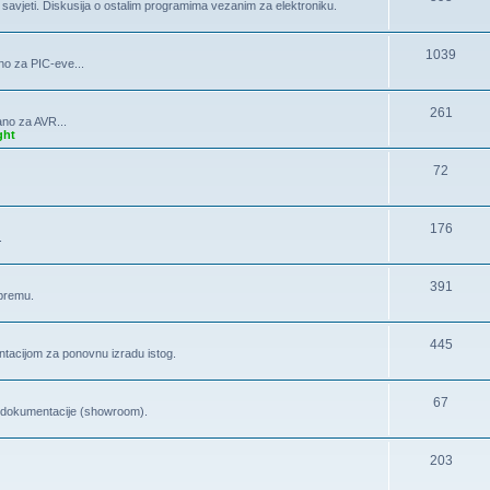
, savjeti. Diskusija o ostalim programima vezanim za elektroniku.
1039
no za PIC-eve...
261
ano za AVR...
ght
72
176
.
391
opremu.
445
tacijom za ponovnu izradu istog.
67
la dokumentacije (showroom).
203