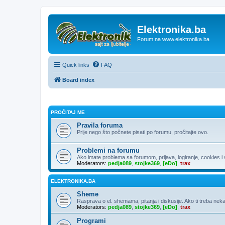
Elektronika.ba
Forum na www.elektronika.ba
Quick links
FAQ
Board index
PROČITAJ ME
Pravila foruma
Prije nego što počnete pisati po forumu, pročitajte ovo.
Problemi na forumu
Ako imate problema sa forumom, prijava, logiranje, cookies i sl
Moderators:
pedja089
,
stojke369
,
[eDo]
,
trax
ELEKTRONIKA.BA
Sheme
Rasprava o el. shemama, pitanja i diskusije. Ako ti treba neka
Moderators:
pedja089
,
stojke369
,
[eDo]
,
trax
Programi