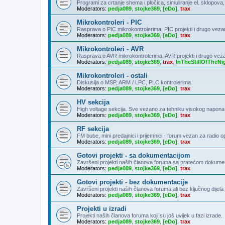
Programi za crtanje shema i pločica, simuliranje el. sklopova
Moderators:
pedja089
,
stojke369
,
[eDo]
,
trax
Mikrokontroleri - PIC
Rasprava o PIC mikrokontrolerima, PIC projekti i drugo veza
Moderators:
pedja089
,
stojke369
,
[eDo]
,
trax
Mikrokontroleri - AVR
Rasprava o AVR mikrokontrolerima, AVR projekti i drugo vez
Moderators:
pedja089
,
stojke369
,
trax
,
InTheStillOfTheNi
Mikrokontroleri - ostali
Diskusija o MSP, ARM / LPC, PLC kontrolerima.
Moderators:
pedja089
,
stojke369
,
[eDo]
,
trax
HV sekcija
High voltage sekcija. Sve vezano za tehniku visokog napona
Moderators:
pedja089
,
stojke369
,
[eDo]
,
trax
RF sekcija
FM bube, mini predajnici i prijemnici - forum vezan za radio 
Moderators:
pedja089
,
stojke369
,
[eDo]
,
trax
Gotovi projekti - sa dokumentacijom
Završeni projekti naših članova foruma sa pratećom dokumen
Moderators:
pedja089
,
stojke369
,
[eDo]
,
trax
Gotovi projekti - bez dokumentacije
Završeni projekti naših članova foruma ali bez ključnog dije
Moderators:
pedja089
,
stojke369
,
[eDo]
,
trax
Projekti u izradi
Projekti naših članova foruma koji su još uvijek u fazi izrade.
Moderators:
pedja089
,
stojke369
,
[eDo]
,
trax