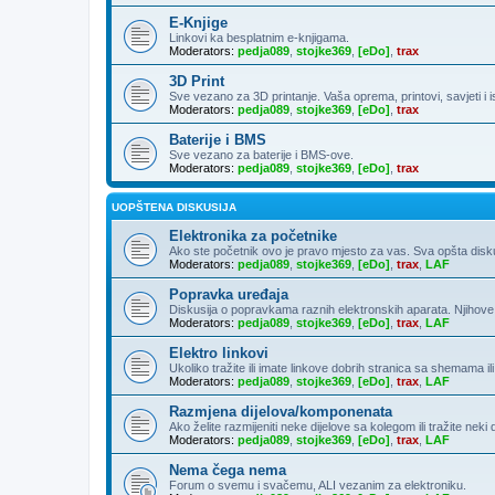
E-Knjige
Linkovi ka besplatnim e-knjigama.
Moderators:
pedja089
,
stojke369
,
[eDo]
,
trax
3D Print
Sve vezano za 3D printanje. Vaša oprema, printovi, savjeti i 
Moderators:
pedja089
,
stojke369
,
[eDo]
,
trax
Baterije i BMS
Sve vezano za baterije i BMS-ove.
Moderators:
pedja089
,
stojke369
,
[eDo]
,
trax
UOPŠTENA DISKUSIJA
Elektronika za početnike
Ako ste početnik ovo je pravo mjesto za vas. Sva opšta diskusija
Moderators:
pedja089
,
stojke369
,
[eDo]
,
trax
,
LAF
Popravka uređaja
Diskusija o popravkama raznih elektronskih aparata. Njihove
Moderators:
pedja089
,
stojke369
,
[eDo]
,
trax
,
LAF
Elektro linkovi
Ukoliko tražite ili imate linkove dobrih stranica sa shemama ili
Moderators:
pedja089
,
stojke369
,
[eDo]
,
trax
,
LAF
Razmjena dijelova/komponenata
Ako želite razmijeniti neke dijelove sa kolegom ili tražite neki
Moderators:
pedja089
,
stojke369
,
[eDo]
,
trax
,
LAF
Nema čega nema
Forum o svemu i svačemu, ALI vezanim za elektroniku.