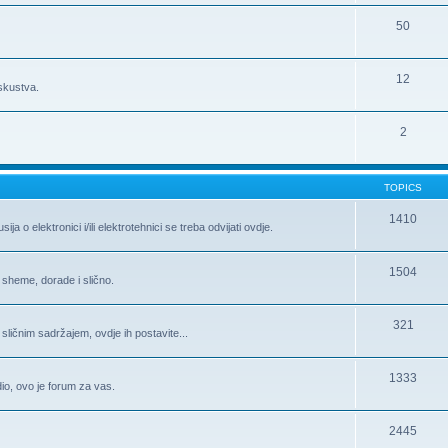
50
12
iskustva.
2
TOPICS
1410
 o elektronici i/ili elektrotehnici se treba odvijati ovdje.
1504
 sheme, dorade i slično.
321
 sličnim sadržajem, ovdje ih postavite...
1333
 dio, ovo je forum za vas.
2445