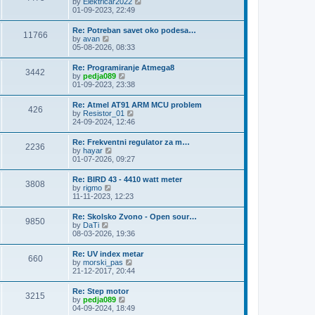
V
by
Elektricar2022
t
t
h
i
01-09-2023, 22:49
p
e
e
o
l
w
s
Re: Potreban savet oko podesa…
a
11766
t
t
V
by
avan
t
h
i
05-08-2026, 08:33
e
e
e
s
l
w
t
Re: Programiranje Atmega8
a
3442
t
p
V
by
pedja089
t
h
o
i
01-09-2023, 23:38
e
e
s
e
s
l
t
w
t
Re: Atmel AT91 ARM MCU problem
a
426
t
p
V
by
Resistor_01
t
h
o
i
24-09-2024, 12:46
e
e
s
e
s
l
t
w
t
Re: Frekventni regulator za m…
a
2236
t
p
V
by
hayar
t
h
o
i
01-07-2026, 09:27
e
e
s
e
s
l
t
w
t
Re: BIRD 43 - 4410 watt meter
a
3808
t
p
V
by
rigmo
t
h
o
i
11-11-2023, 12:23
e
e
s
e
s
l
t
w
t
Re: Skolsko Zvono - Open sour…
a
9850
t
p
V
by
DaTi
t
h
o
i
08-03-2026, 19:36
e
e
s
e
s
l
t
w
t
Re: UV index metar
a
660
t
p
V
by
morski_pas
t
h
o
i
21-12-2017, 20:44
e
e
s
e
s
l
t
w
t
Re: Step motor
a
3215
t
p
V
by
pedja089
t
h
o
i
04-09-2024, 18:49
e
e
s