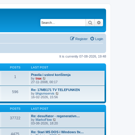
Search
Advanced search
Register
Login
It is currently 07-08-2026, 19:48
POSTS
LAST POST
Pravila i uslovi korištenja
1
V
by
trax
i
27-11-2008, 00:17
e
w
Re: 17MB171 TV TELEFUNKEN
596
t
V
by
bhgsmservis
h
i
16-02-2026, 15:56
e
e
l
w
a
t
POSTS
LAST POST
t
h
e
e
Re: desulfator - regenerativn…
37722
s
l
V
by
MarkoFlow
t
a
i
03-08-2026, 18:20
p
t
e
o
e
w
Re: Stari MS DOS i Windows 9x…
s
s
4475
t