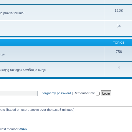
1168
de pravila foruma!
54
TOPICS
756
vdje.
4
o kojeg razloga) završilo je ovdje.
I forgot my password
|
Remember me
ests (based on users active over the past 5 minutes)
ewest member
avan