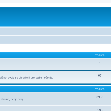
TOPICS
1
67
ično, ovdje se obratite ili pronađite rješenje.
TOPICS
3983
 shema, ovdje pitaj.
595