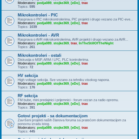
Moderators:
pedja089
,
stojke369
,
[eDo]
,
trax
Topics:
595
Mikrokontroleri - PIC
Rasprava o PIC mikrokontrolerima, PIC projekti i drugo vezano za PIC-eve...
Moderators:
pedja089
,
stojke369
,
[eDo]
,
trax
Topics:
1039
Mikrokontroleri - AVR
Rasprava o AVR mikrokontrolerima, AVR projekti i drugo vezano za AVR...
Moderators:
pedja089
,
stojke369
,
trax
,
InTheStillOfTheNight
Topics:
261
Mikrokontroleri - ostali
Diskusija o MSP, ARM / LPC, PLC kontrolerima.
Moderators:
pedja089
,
stojke369
,
[eDo]
,
trax
Topics:
72
HV sekcija
High voltage sekcija. Sve vezano za tehniku visokog napona.
Moderators:
pedja089
,
stojke369
,
[eDo]
,
trax
Topics:
176
RF sekcija
FM bube, mini predajnici i prijemnici - forum vezan za radio opremu.
Moderators:
pedja089
,
stojke369
,
[eDo]
,
trax
Topics:
391
Gotovi projekti - sa dokumentacijom
Završeni projekti naših članova foruma sa pratećom dokumentacijom za
ponovnu izradu istog.
Moderators:
pedja089
,
stojke369
,
[eDo]
,
trax
Topics:
445