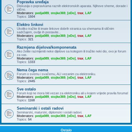
Popravka uređaja
Diskusija o popravkama raznih elektronskih aparata. Njihove sheme, dorade i
slično.
Moderators:
pedja089
,
stojke369
,
[eDo]
,
trax
,
LAF
Topics:
1504
Elektro linkovi
Ukoliko tražite ili imate linkove dobrih stranica sa shemama ili sličnim
sadržajem, ovdje ih postavite...
Moderators:
pedja089
,
stojke369
,
[eDo]
,
trax
,
LAF
Topics:
321
Razmjena dijelova/komponenata
Ako želite razmijeniti neke dijelove sa kolegom ili tražite neki dio, ovo je forum
za vas.
Moderators:
pedja089
,
stojke369
,
[eDo]
,
trax
,
LAF
Topics:
1333
Nema čega nema
Forum o svemu i svačemu, ALI vezanim za elektroniku.
Moderators:
pedja089
,
stojke369
,
[eDo]
,
trax
,
LAF
Topics:
2445
Sve ostalo
Forum koji ne mora biti vezan za elektroniku ali u kojem vrijede pravila foruma!
Moderators:
pedja089
,
stojke369
,
[eDo]
,
trax
,
LAF
Topics:
1168
Seminarski i ostali radovi
Seminarski, maturski, diplomski i ostali radovi.
Moderators:
pedja089
,
stojke369
,
[eDo]
,
trax
,
LAF
Topics:
54
Ostalo