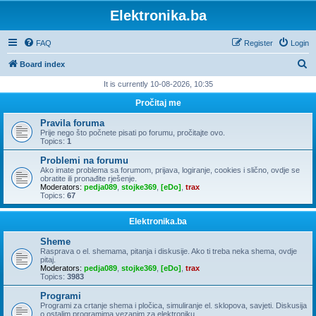
Elektronika.ba
FAQ
Register
Login
S
Board index
e
It is currently 10-08-2026, 10:35
a
Pročitaj me
r
Pravila foruma
c
Prije nego što počnete pisati po forumu, pročitajte ovo.
Topics:
1
h
Problemi na forumu
Ako imate problema sa forumom, prijava, logiranje, cookies i slično, ovdje se
obratite ili pronađite rješenje.
Moderators:
pedja089
,
stojke369
,
[eDo]
,
trax
Topics:
67
Elektronika.ba
Sheme
Rasprava o el. shemama, pitanja i diskusije. Ako ti treba neka shema, ovdje
pitaj.
Moderators:
pedja089
,
stojke369
,
[eDo]
,
trax
Topics:
3983
Programi
Programi za crtanje shema i pločica, simuliranje el. sklopova, savjeti. Diskusija
o ostalim programima vezanim za elektroniku.