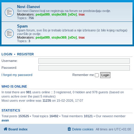
Novi članovi
Svi novi članovi koji se registruju na forum se predstavljaju ovdje.
Moderators:
pedja089
,
stojke369
,
[eDo]
,
trax
Topics:
756
Spam
Spam forum, sve što je trebalo izbrisati a nije izbrisano (iz bilo kojeg razloga)
završilo je ovdje.
Moderators:
pedja089
,
stojke369
,
[eDo]
,
trax
Topics:
3
LOGIN
•
REGISTER
Username:
Password:
I forgot my password
Remember me
WHO IS ONLINE
In total there are
981
users online :: 3 registered, 0 hidden and 978 guests (based on
users active over the past 5 minutes)
Most users ever online was
11235
on 15-02-2026, 17:07
STATISTICS
Total posts
153525
• Total topics
16492
• Total members
10121
• Our newest member
avan
Board index
Delete cookies
All times are
UTC+01:00