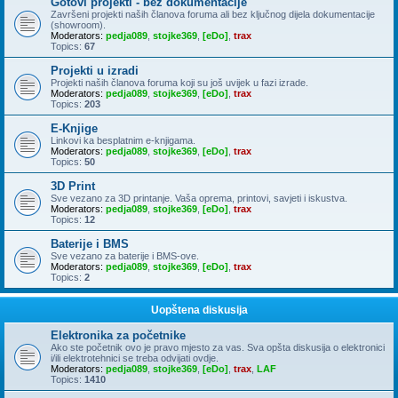
Gotovi projekti - bez dokumentacije
Završeni projekti naših članova foruma ali bez ključnog dijela dokumentacije
(showroom).
Moderators:
pedja089
,
stojke369
,
[eDo]
,
trax
Topics:
67
Projekti u izradi
Projekti naših članova foruma koji su još uvijek u fazi izrade.
Moderators:
pedja089
,
stojke369
,
[eDo]
,
trax
Topics:
203
E-Knjige
Linkovi ka besplatnim e-knjigama.
Moderators:
pedja089
,
stojke369
,
[eDo]
,
trax
Topics:
50
3D Print
Sve vezano za 3D printanje. Vaša oprema, printovi, savjeti i iskustva.
Moderators:
pedja089
,
stojke369
,
[eDo]
,
trax
Topics:
12
Baterije i BMS
Sve vezano za baterije i BMS-ove.
Moderators:
pedja089
,
stojke369
,
[eDo]
,
trax
Topics:
2
Uopštena diskusija
Elektronika za početnike
Ako ste početnik ovo je pravo mjesto za vas. Sva opšta diskusija o elektronici
i/ili elektrotehnici se treba odvijati ovdje.
Moderators:
pedja089
,
stojke369
,
[eDo]
,
trax
,
LAF
Topics:
1410