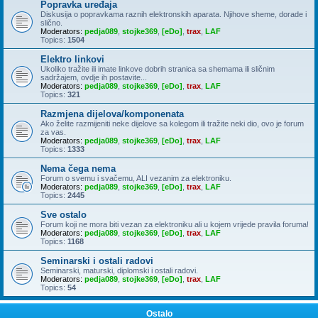
Popravka uređaja
Diskusija o popravkama raznih elektronskih aparata. Njihove sheme, dorade i
slično.
Moderators:
pedja089
,
stojke369
,
[eDo]
,
trax
,
LAF
Topics:
1504
Elektro linkovi
Ukoliko tražite ili imate linkove dobrih stranica sa shemama ili sličnim
sadržajem, ovdje ih postavite...
Moderators:
pedja089
,
stojke369
,
[eDo]
,
trax
,
LAF
Topics:
321
Razmjena dijelova/komponenata
Ako želite razmijeniti neke dijelove sa kolegom ili tražite neki dio, ovo je forum
za vas.
Moderators:
pedja089
,
stojke369
,
[eDo]
,
trax
,
LAF
Topics:
1333
Nema čega nema
Forum o svemu i svačemu, ALI vezanim za elektroniku.
Moderators:
pedja089
,
stojke369
,
[eDo]
,
trax
,
LAF
Topics:
2445
Sve ostalo
Forum koji ne mora biti vezan za elektroniku ali u kojem vrijede pravila foruma!
Moderators:
pedja089
,
stojke369
,
[eDo]
,
trax
,
LAF
Topics:
1168
Seminarski i ostali radovi
Seminarski, maturski, diplomski i ostali radovi.
Moderators:
pedja089
,
stojke369
,
[eDo]
,
trax
,
LAF
Topics:
54
Ostalo