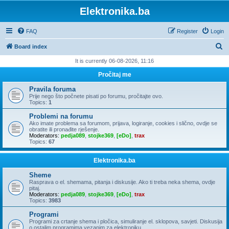
Elektronika.ba
FAQ
Register
Login
S
Board index
e
It is currently 06-08-2026, 11:16
a
Pročitaj me
r
Pravila foruma
c
Prije nego što počnete pisati po forumu, pročitajte ovo.
Topics:
1
h
Problemi na forumu
Ako imate problema sa forumom, prijava, logiranje, cookies i slično, ovdje se
obratite ili pronađite rješenje.
Moderators:
pedja089
,
stojke369
,
[eDo]
,
trax
Topics:
67
Elektronika.ba
Sheme
Rasprava o el. shemama, pitanja i diskusije. Ako ti treba neka shema, ovdje
pitaj.
Moderators:
pedja089
,
stojke369
,
[eDo]
,
trax
Topics:
3983
Programi
Programi za crtanje shema i pločica, simuliranje el. sklopova, savjeti. Diskusija
o ostalim programima vezanim za elektroniku.