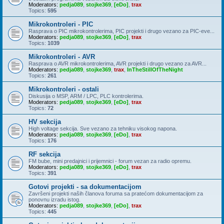
Moderators:
pedja089
,
stojke369
,
[eDo]
,
trax
Topics:
595
Mikrokontroleri - PIC
Rasprava o PIC mikrokontrolerima, PIC projekti i drugo vezano za PIC-eve...
Moderators:
pedja089
,
stojke369
,
[eDo]
,
trax
Topics:
1039
Mikrokontroleri - AVR
Rasprava o AVR mikrokontrolerima, AVR projekti i drugo vezano za AVR...
Moderators:
pedja089
,
stojke369
,
trax
,
InTheStillOfTheNight
Topics:
261
Mikrokontroleri - ostali
Diskusija o MSP, ARM / LPC, PLC kontrolerima.
Moderators:
pedja089
,
stojke369
,
[eDo]
,
trax
Topics:
72
HV sekcija
High voltage sekcija. Sve vezano za tehniku visokog napona.
Moderators:
pedja089
,
stojke369
,
[eDo]
,
trax
Topics:
176
RF sekcija
FM bube, mini predajnici i prijemnici - forum vezan za radio opremu.
Moderators:
pedja089
,
stojke369
,
[eDo]
,
trax
Topics:
391
Gotovi projekti - sa dokumentacijom
Završeni projekti naših članova foruma sa pratećom dokumentacijom za
ponovnu izradu istog.
Moderators:
pedja089
,
stojke369
,
[eDo]
,
trax
Topics:
445