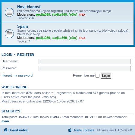
Novi članovi
Svi novi članovi koji se registruju na forum se predstavljaju ovdje.
Moderators:
pedja089
,
stojke369
,
[eDo]
,
trax
Topics:
756
Spam
Spam forum, sve što je trebalo izbrisati a nije izbrisano (iz bilo kojeg razloga)
završilo je ovdje.
Moderators:
pedja089
,
stojke369
,
[eDo]
,
trax
Topics:
4
LOGIN
•
REGISTER
Username:
Password:
I forgot my password
Remember me
WHO IS ONLINE
In total there are
878
users online :: 1 registered, 0 hidden and 877 guests (based on
users active over the past 5 minutes)
Most users ever online was
11235
on 15-02-2026, 17:07
STATISTICS
Total posts
153527
• Total topics
16493
• Total members
10121
• Our newest member
avan
Board index
Delete cookies
All times are
UTC+01:00