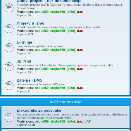
Gotovi projekti - bez dokumentacije
Završeni projekti naših članova foruma ali bez ključnog dijela dokumentacije
(showroom).
Moderators:
pedja089
,
stojke369
,
[eDo]
,
trax
Topics:
67
Projekti u izradi
Projekti naših članova foruma koji su još uvijek u fazi izrade.
Moderators:
pedja089
,
stojke369
,
[eDo]
,
trax
Topics:
203
E-Knjige
Linkovi ka besplatnim e-knjigama.
Moderators:
pedja089
,
stojke369
,
[eDo]
,
trax
Topics:
50
3D Print
Sve vezano za 3D printanje. Vaša oprema, printovi, savjeti i iskustva.
Moderators:
pedja089
,
stojke369
,
[eDo]
,
trax
Topics:
12
Baterije i BMS
Sve vezano za baterije i BMS-ove.
Moderators:
pedja089
,
stojke369
,
[eDo]
,
trax
Topics:
2
Uopštena diskusija
Elektronika za početnike
Ako ste početnik ovo je pravo mjesto za vas. Sva opšta diskusija o elektronici
i/ili elektrotehnici se treba odvijati ovdje.
Moderators:
pedja089
,
stojke369
,
[eDo]
,
trax
,
LAF
Topics:
1410