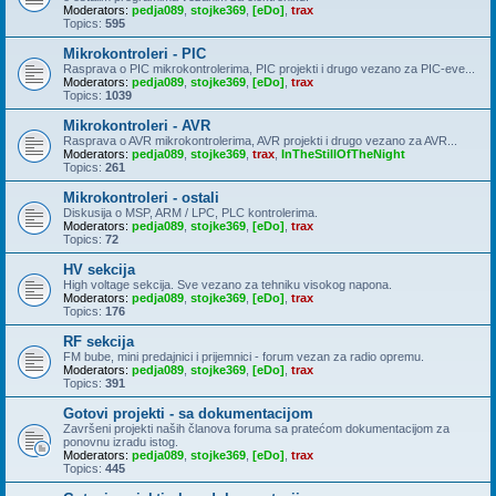
Moderators:
pedja089
,
stojke369
,
[eDo]
,
trax
Topics:
595
Mikrokontroleri - PIC
Rasprava o PIC mikrokontrolerima, PIC projekti i drugo vezano za PIC-eve...
Moderators:
pedja089
,
stojke369
,
[eDo]
,
trax
Topics:
1039
Mikrokontroleri - AVR
Rasprava o AVR mikrokontrolerima, AVR projekti i drugo vezano za AVR...
Moderators:
pedja089
,
stojke369
,
trax
,
InTheStillOfTheNight
Topics:
261
Mikrokontroleri - ostali
Diskusija o MSP, ARM / LPC, PLC kontrolerima.
Moderators:
pedja089
,
stojke369
,
[eDo]
,
trax
Topics:
72
HV sekcija
High voltage sekcija. Sve vezano za tehniku visokog napona.
Moderators:
pedja089
,
stojke369
,
[eDo]
,
trax
Topics:
176
RF sekcija
FM bube, mini predajnici i prijemnici - forum vezan za radio opremu.
Moderators:
pedja089
,
stojke369
,
[eDo]
,
trax
Topics:
391
Gotovi projekti - sa dokumentacijom
Završeni projekti naših članova foruma sa pratećom dokumentacijom za
ponovnu izradu istog.
Moderators:
pedja089
,
stojke369
,
[eDo]
,
trax
Topics:
445