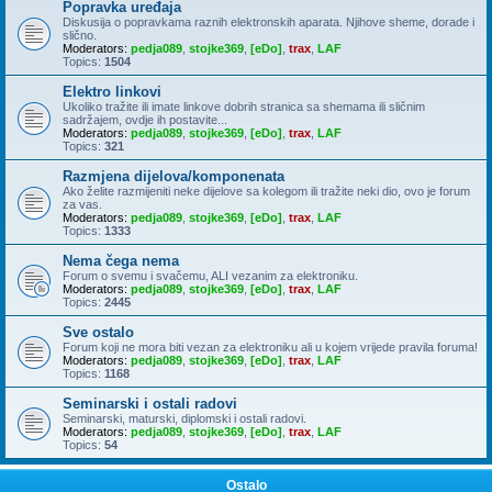
Popravka uređaja
Diskusija o popravkama raznih elektronskih aparata. Njihove sheme, dorade i
slično.
Moderators:
pedja089
,
stojke369
,
[eDo]
,
trax
,
LAF
Topics:
1504
Elektro linkovi
Ukoliko tražite ili imate linkove dobrih stranica sa shemama ili sličnim
sadržajem, ovdje ih postavite...
Moderators:
pedja089
,
stojke369
,
[eDo]
,
trax
,
LAF
Topics:
321
Razmjena dijelova/komponenata
Ako želite razmijeniti neke dijelove sa kolegom ili tražite neki dio, ovo je forum
za vas.
Moderators:
pedja089
,
stojke369
,
[eDo]
,
trax
,
LAF
Topics:
1333
Nema čega nema
Forum o svemu i svačemu, ALI vezanim za elektroniku.
Moderators:
pedja089
,
stojke369
,
[eDo]
,
trax
,
LAF
Topics:
2445
Sve ostalo
Forum koji ne mora biti vezan za elektroniku ali u kojem vrijede pravila foruma!
Moderators:
pedja089
,
stojke369
,
[eDo]
,
trax
,
LAF
Topics:
1168
Seminarski i ostali radovi
Seminarski, maturski, diplomski i ostali radovi.
Moderators:
pedja089
,
stojke369
,
[eDo]
,
trax
,
LAF
Topics:
54
Ostalo