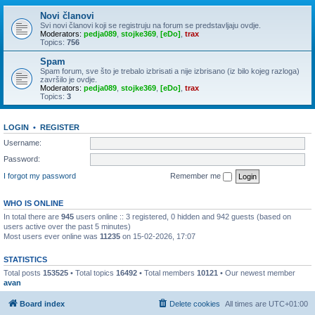
Novi članovi
Svi novi članovi koji se registruju na forum se predstavljaju ovdje.
Moderators:
pedja089
,
stojke369
,
[eDo]
,
trax
Topics:
756
Spam
Spam forum, sve što je trebalo izbrisati a nije izbrisano (iz bilo kojeg razloga)
završilo je ovdje.
Moderators:
pedja089
,
stojke369
,
[eDo]
,
trax
Topics:
3
LOGIN
•
REGISTER
Username:
Password:
I forgot my password
Remember me
WHO IS ONLINE
In total there are
945
users online :: 3 registered, 0 hidden and 942 guests (based on
users active over the past 5 minutes)
Most users ever online was
11235
on 15-02-2026, 17:07
STATISTICS
Total posts
153525
• Total topics
16492
• Total members
10121
• Our newest member
avan
Board index
Delete cookies
All times are
UTC+01:00