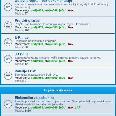
Gotovi projekti - bez dokumentacije
Završeni projekti naših članova foruma ali bez ključnog dijela dokumentacije
(showroom).
Moderators:
pedja089
,
stojke369
,
[eDo]
,
trax
Topics:
67
Projekti u izradi
Projekti naših članova foruma koji su još uvijek u fazi izrade.
Moderators:
pedja089
,
stojke369
,
[eDo]
,
trax
Topics:
203
E-Knjige
Linkovi ka besplatnim e-knjigama.
Moderators:
pedja089
,
stojke369
,
[eDo]
,
trax
Topics:
50
3D Print
Sve vezano za 3D printanje. Vaša oprema, printovi, savjeti i iskustva.
Moderators:
pedja089
,
stojke369
,
[eDo]
,
trax
Topics:
12
Baterije i BMS
Sve vezano za baterije i BMS-ove.
Moderators:
pedja089
,
stojke369
,
[eDo]
,
trax
Topics:
2
Uopštena diskusija
Elektronika za početnike
Ako ste početnik ovo je pravo mjesto za vas. Sva opšta diskusija o elektronici
i/ili elektrotehnici se treba odvijati ovdje.
Moderators:
pedja089
,
stojke369
,
[eDo]
,
trax
,
LAF
Topics:
1410