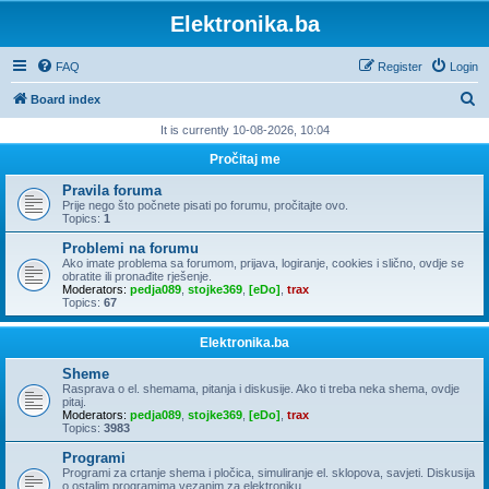
Elektronika.ba
FAQ
Register
Login
S
Board index
e
It is currently 10-08-2026, 10:04
a
Pročitaj me
r
Pravila foruma
c
Prije nego što počnete pisati po forumu, pročitajte ovo.
Topics:
1
h
Problemi na forumu
Ako imate problema sa forumom, prijava, logiranje, cookies i slično, ovdje se
obratite ili pronađite rješenje.
Moderators:
pedja089
,
stojke369
,
[eDo]
,
trax
Topics:
67
Elektronika.ba
Sheme
Rasprava o el. shemama, pitanja i diskusije. Ako ti treba neka shema, ovdje
pitaj.
Moderators:
pedja089
,
stojke369
,
[eDo]
,
trax
Topics:
3983
Programi
Programi za crtanje shema i pločica, simuliranje el. sklopova, savjeti. Diskusija
o ostalim programima vezanim za elektroniku.