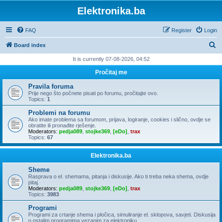
Elektronika.ba
FAQ
Register
Login
S
Board index
e
It is currently 07-08-2026, 04:52
a
Pročitaj me
r
Pravila foruma
c
Prije nego što počnete pisati po forumu, pročitajte ovo.
Topics:
1
h
Problemi na forumu
Ako imate problema sa forumom, prijava, logiranje, cookies i slično, ovdje se
obratite ili pronađite rješenje.
Moderators:
pedja089
,
stojke369
,
[eDo]
,
trax
Topics:
67
Elektronika.ba
Sheme
Rasprava o el. shemama, pitanja i diskusije. Ako ti treba neka shema, ovdje
pitaj.
Moderators:
pedja089
,
stojke369
,
[eDo]
,
trax
Topics:
3983
Programi
Programi za crtanje shema i pločica, simuliranje el. sklopova, savjeti. Diskusija
o ostalim programima vezanim za elektroniku.