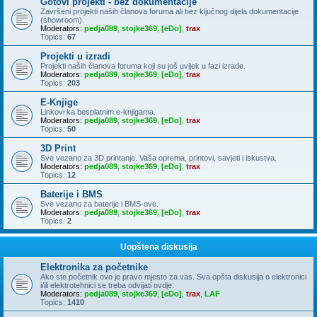
Gotovi projekti - bez dokumentacije
Završeni projekti naših članova foruma ali bez ključnog dijela dokumentacije
(showroom).
Moderators:
pedja089
,
stojke369
,
[eDo]
,
trax
Topics:
67
Projekti u izradi
Projekti naših članova foruma koji su još uvijek u fazi izrade.
Moderators:
pedja089
,
stojke369
,
[eDo]
,
trax
Topics:
203
E-Knjige
Linkovi ka besplatnim e-knjigama.
Moderators:
pedja089
,
stojke369
,
[eDo]
,
trax
Topics:
50
3D Print
Sve vezano za 3D printanje. Vaša oprema, printovi, savjeti i iskustva.
Moderators:
pedja089
,
stojke369
,
[eDo]
,
trax
Topics:
12
Baterije i BMS
Sve vezano za baterije i BMS-ove.
Moderators:
pedja089
,
stojke369
,
[eDo]
,
trax
Topics:
2
Uopštena diskusija
Elektronika za početnike
Ako ste početnik ovo je pravo mjesto za vas. Sva opšta diskusija o elektronici
i/ili elektrotehnici se treba odvijati ovdje.
Moderators:
pedja089
,
stojke369
,
[eDo]
,
trax
,
LAF
Topics:
1410