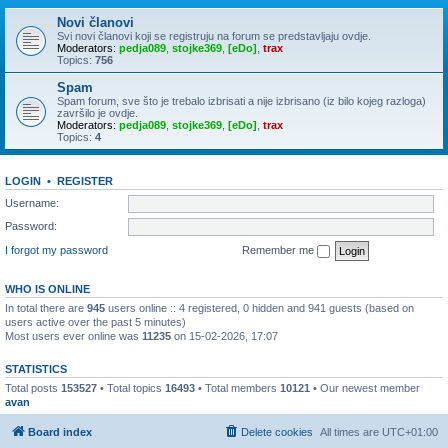
Novi članovi
Svi novi članovi koji se registruju na forum se predstavljaju ovdje.
Moderators:
pedja089
,
stojke369
,
[eDo]
,
trax
Topics:
756
Spam
Spam forum, sve što je trebalo izbrisati a nije izbrisano (iz bilo kojeg razloga)
završilo je ovdje.
Moderators:
pedja089
,
stojke369
,
[eDo]
,
trax
Topics:
4
LOGIN
•
REGISTER
Username:
Password:
I forgot my password
Remember me
WHO IS ONLINE
In total there are
945
users online :: 4 registered, 0 hidden and 941 guests (based on
users active over the past 5 minutes)
Most users ever online was
11235
on 15-02-2026, 17:07
STATISTICS
Total posts
153527
• Total topics
16493
• Total members
10121
• Our newest member
avan
Board index
Delete cookies
All times are
UTC+01:00