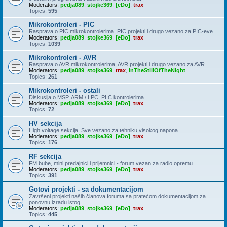
Moderators:
pedja089
,
stojke369
,
[eDo]
,
trax
Topics:
595
Mikrokontroleri - PIC
Rasprava o PIC mikrokontrolerima, PIC projekti i drugo vezano za PIC-eve...
Moderators:
pedja089
,
stojke369
,
[eDo]
,
trax
Topics:
1039
Mikrokontroleri - AVR
Rasprava o AVR mikrokontrolerima, AVR projekti i drugo vezano za AVR...
Moderators:
pedja089
,
stojke369
,
trax
,
InTheStillOfTheNight
Topics:
261
Mikrokontroleri - ostali
Diskusija o MSP, ARM / LPC, PLC kontrolerima.
Moderators:
pedja089
,
stojke369
,
[eDo]
,
trax
Topics:
72
HV sekcija
High voltage sekcija. Sve vezano za tehniku visokog napona.
Moderators:
pedja089
,
stojke369
,
[eDo]
,
trax
Topics:
176
RF sekcija
FM bube, mini predajnici i prijemnici - forum vezan za radio opremu.
Moderators:
pedja089
,
stojke369
,
[eDo]
,
trax
Topics:
391
Gotovi projekti - sa dokumentacijom
Završeni projekti naših članova foruma sa pratećom dokumentacijom za
ponovnu izradu istog.
Moderators:
pedja089
,
stojke369
,
[eDo]
,
trax
Topics:
445