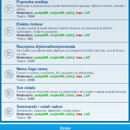
Popravka uređaja
Diskusija o popravkama raznih elektronskih aparata. Njihove sheme, dorade i
slično.
Moderators:
pedja089
,
stojke369
,
[eDo]
,
trax
,
LAF
Topics:
1504
Elektro linkovi
Ukoliko tražite ili imate linkove dobrih stranica sa shemama ili sličnim
sadržajem, ovdje ih postavite...
Moderators:
pedja089
,
stojke369
,
[eDo]
,
trax
,
LAF
Topics:
321
Razmjena dijelova/komponenata
Ako želite razmijeniti neke dijelove sa kolegom ili tražite neki dio, ovo je forum
za vas.
Moderators:
pedja089
,
stojke369
,
[eDo]
,
trax
,
LAF
Topics:
1333
Nema čega nema
Forum o svemu i svačemu, ALI vezanim za elektroniku.
Moderators:
pedja089
,
stojke369
,
[eDo]
,
trax
,
LAF
Topics:
2445
Sve ostalo
Forum koji ne mora biti vezan za elektroniku ali u kojem vrijede pravila foruma!
Moderators:
pedja089
,
stojke369
,
[eDo]
,
trax
,
LAF
Topics:
1168
Seminarski i ostali radovi
Seminarski, maturski, diplomski i ostali radovi.
Moderators:
pedja089
,
stojke369
,
[eDo]
,
trax
,
LAF
Topics:
54
Ostalo