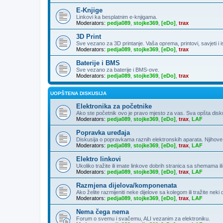
E-Knjige
Linkovi ka besplatnim e-knjigama.
Moderators:
pedja089
,
stojke369
,
[eDo]
,
trax
3D Print
Sve vezano za 3D printanje. Vaša oprema, printovi, savjeti i 
Moderators:
pedja089
,
stojke369
,
[eDo]
,
trax
Baterije i BMS
Sve vezano za baterije i BMS-ove.
Moderators:
pedja089
,
stojke369
,
[eDo]
,
trax
UOPŠTENA DISKUSIJA
Elektronika za početnike
Ako ste početnik ovo je pravo mjesto za vas. Sva opšta diskusija
Moderators:
pedja089
,
stojke369
,
[eDo]
,
trax
,
LAF
Popravka uređaja
Diskusija o popravkama raznih elektronskih aparata. Njihove
Moderators:
pedja089
,
stojke369
,
[eDo]
,
trax
,
LAF
Elektro linkovi
Ukoliko tražite ili imate linkove dobrih stranica sa shemama ili
Moderators:
pedja089
,
stojke369
,
[eDo]
,
trax
,
LAF
Razmjena dijelova/komponenata
Ako želite razmijeniti neke dijelove sa kolegom ili tražite neki
Moderators:
pedja089
,
stojke369
,
[eDo]
,
trax
,
LAF
Nema čega nema
Forum o svemu i svačemu, ALI vezanim za elektroniku.