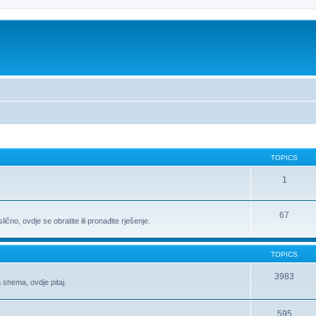
TOPICS
1
67
ično, ovdje se obratite ili pronađite rješenje.
TOPICS
3983
 shema, ovdje pitaj.
595