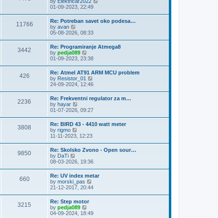
V
by
Elektricar2022
t
t
h
i
01-09-2023, 22:49
p
e
e
o
l
w
s
Re: Potreban savet oko podesa…
a
11766
t
t
V
by
avan
t
h
i
05-08-2026, 08:33
e
e
e
s
l
w
t
Re: Programiranje Atmega8
a
3442
t
p
V
by
pedja089
t
h
o
i
01-09-2023, 23:38
e
e
s
e
s
l
t
w
t
Re: Atmel AT91 ARM MCU problem
a
426
t
p
V
by
Resistor_01
t
h
o
i
24-09-2024, 12:46
e
e
s
e
s
l
t
w
t
Re: Frekventni regulator za m…
a
2236
t
p
V
by
hayar
t
h
o
i
01-07-2026, 09:27
e
e
s
e
s
l
t
w
t
Re: BIRD 43 - 4410 watt meter
a
3808
t
p
V
by
rigmo
t
h
o
i
11-11-2023, 12:23
e
e
s
e
s
l
t
w
t
Re: Skolsko Zvono - Open sour…
a
9850
t
p
V
by
DaTi
t
h
o
i
08-03-2026, 19:36
e
e
s
e
s
l
t
w
t
Re: UV index metar
a
660
t
p
V
by
morski_pas
t
h
o
i
21-12-2017, 20:44
e
e
s
e
s
l
t
w
t
Re: Step motor
a
3215
t
p
V
by
pedja089
t
h
o
i
04-09-2024, 18:49
e
e
s