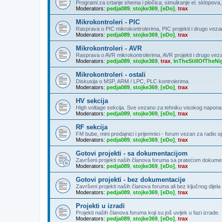
Programi za crtanje shema i pločica, simuliranje el. sklopova
Moderators:
pedja089
,
stojke369
,
[eDo]
,
trax
Mikrokontroleri - PIC
Rasprava o PIC mikrokontrolerima, PIC projekti i drugo veza
Moderators:
pedja089
,
stojke369
,
[eDo]
,
trax
Mikrokontroleri - AVR
Rasprava o AVR mikrokontrolerima, AVR projekti i drugo vez
Moderators:
pedja089
,
stojke369
,
trax
,
InTheStillOfTheNi
Mikrokontroleri - ostali
Diskusija o MSP, ARM / LPC, PLC kontrolerima.
Moderators:
pedja089
,
stojke369
,
[eDo]
,
trax
HV sekcija
High voltage sekcija. Sve vezano za tehniku visokog napona
Moderators:
pedja089
,
stojke369
,
[eDo]
,
trax
RF sekcija
FM bube, mini predajnici i prijemnici - forum vezan za radio 
Moderators:
pedja089
,
stojke369
,
[eDo]
,
trax
Gotovi projekti - sa dokumentacijom
Završeni projekti naših članova foruma sa pratećom dokumen
Moderators:
pedja089
,
stojke369
,
[eDo]
,
trax
Gotovi projekti - bez dokumentacije
Završeni projekti naših članova foruma ali bez ključnog dije
Moderators:
pedja089
,
stojke369
,
[eDo]
,
trax
Projekti u izradi
Projekti naših članova foruma koji su još uvijek u fazi izrade.
Moderators:
pedja089
,
stojke369
,
[eDo]
,
trax