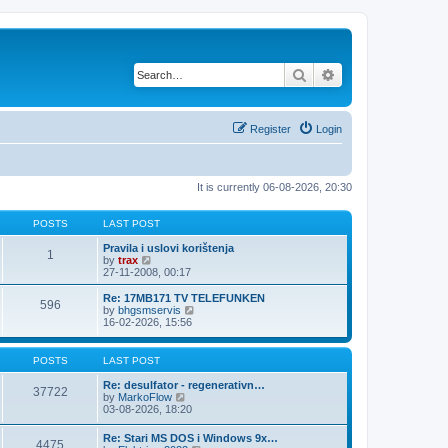
Search
Advanced search
Register
Login
It is currently 06-08-2026, 20:30
POSTS
LAST POST
Pravila i uslovi korištenja
1
V
by
trax
i
27-11-2008, 00:17
e
w
Re: 17MB171 TV TELEFUNKEN
596
t
V
by
bhgsmservis
h
i
16-02-2026, 15:56
e
e
l
w
a
t
POSTS
LAST POST
t
h
e
e
Re: desulfator - regenerativn…
37722
s
l
V
by
MarkoFlow
t
a
i
03-08-2026, 18:20
p
t
e
o
e
w
Re: Stari MS DOS i Windows 9x…
s
s
4475
t