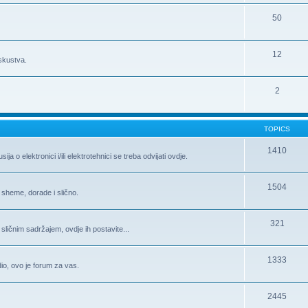
50
12
iskustva.
2
TOPICS
1410
 o elektronici i/ili elektrotehnici se treba odvijati ovdje.
1504
 sheme, dorade i slično.
321
 sličnim sadržajem, ovdje ih postavite...
1333
 dio, ovo je forum za vas.
2445