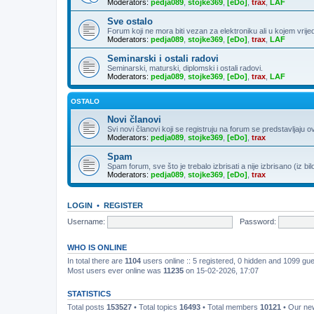
Moderators:
pedja089
,
stojke369
,
[eDo]
,
trax
,
LAF
Sve ostalo
Forum koji ne mora biti vezan za elektroniku ali u kojem vrije
Moderators:
pedja089
,
stojke369
,
[eDo]
,
trax
,
LAF
Seminarski i ostali radovi
Seminarski, maturski, diplomski i ostali radovi.
Moderators:
pedja089
,
stojke369
,
[eDo]
,
trax
,
LAF
OSTALO
Novi članovi
Svi novi članovi koji se registruju na forum se predstavljaju o
Moderators:
pedja089
,
stojke369
,
[eDo]
,
trax
Spam
Spam forum, sve što je trebalo izbrisati a nije izbrisano (iz bil
Moderators:
pedja089
,
stojke369
,
[eDo]
,
trax
LOGIN
•
REGISTER
Username:
Password:
WHO IS ONLINE
In total there are
1104
users online :: 5 registered, 0 hidden and 1099 gu
Most users ever online was
11235
on 15-02-2026, 17:07
STATISTICS
Total posts
153527
• Total topics
16493
• Total members
10121
• Our n