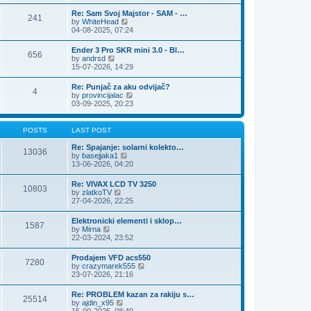
e
s
l
t
w
t
Re: Sam Svoj Majstor - SAM - …
a
241
t
p
V
by
WhiteHead
t
h
o
i
04-08-2025, 07:24
e
e
s
e
s
l
t
w
t
Ender 3 Pro SKR mini 3.0 - Bl…
a
656
t
p
V
by
andrsd
t
h
o
i
15-07-2026, 14:29
e
e
s
e
s
l
t
w
t
Re: Punjač za aku odvijač?
a
4
t
p
V
by
provincijalac
t
h
o
i
03-09-2025, 20:23
e
e
s
e
s
l
t
w
t
a
t
p
POSTS
LAST POST
t
h
o
e
e
s
Re: Spajanje: solarni kolekto…
s
13036
l
t
V
by
basejjaka1
t
a
i
13-06-2026, 04:20
p
t
e
o
e
w
s
Re: VIVAX LCD TV 3250
s
10803
t
t
V
by
zlatkoTV
t
h
i
27-04-2026, 22:25
p
e
e
o
l
w
s
Elektronicki elementi i sklop…
a
1587
t
t
V
by
Mirna
t
h
i
22-03-2024, 23:52
e
e
e
s
l
w
t
Prodajem VFD acs550
a
7280
t
p
V
by
crazymarek555
t
h
o
i
23-07-2026, 21:16
e
e
s
e
s
l
t
w
t
Re: PROBLEM kazan za rakiju s…
a
25514
t
p
V
by
ajdin_x95
t
h
o
i