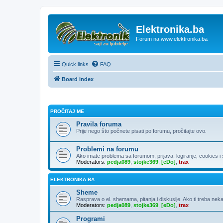
Elektronika.ba
Forum na www.elektronika.ba
Quick links
FAQ
Board index
PROČITAJ ME
Pravila foruma
Prije nego što počnete pisati po forumu, pročitajte ovo.
Problemi na forumu
Ako imate problema sa forumom, prijava, logiranje, cookies i sl
Moderators:
pedja089
,
stojke369
,
[eDo]
,
trax
ELEKTRONIKA.BA
Sheme
Rasprava o el. shemama, pitanja i diskusije. Ako ti treba neka
Moderators:
pedja089
,
stojke369
,
[eDo]
,
trax
Programi