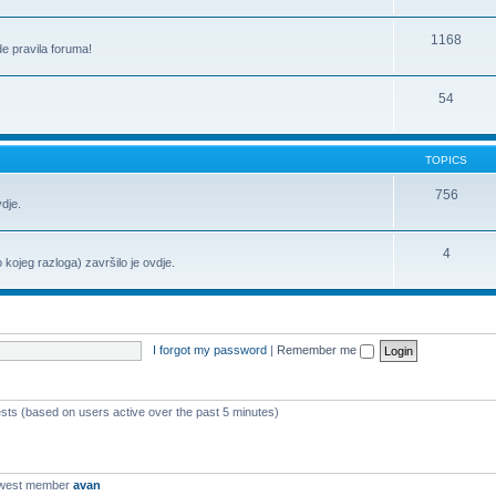
1168
de pravila foruma!
54
TOPICS
756
vdje.
4
o kojeg razloga) završilo je ovdje.
I forgot my password
|
Remember me
ests (based on users active over the past 5 minutes)
ewest member
avan