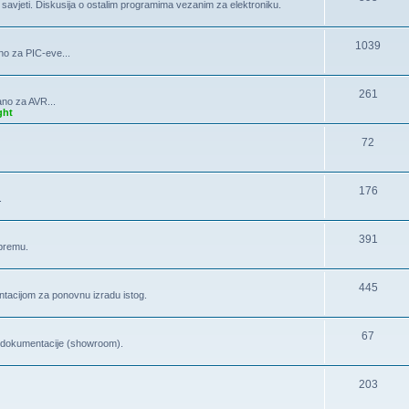
, savjeti. Diskusija o ostalim programima vezanim za elektroniku.
1039
no za PIC-eve...
261
ano za AVR...
ght
72
176
.
391
opremu.
445
tacijom za ponovnu izradu istog.
67
la dokumentacije (showroom).
203