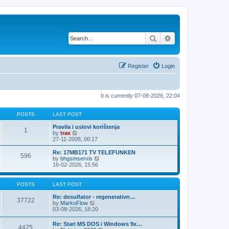
Search
Advanced search
Register
Login
It is currently 07-08-2026, 22:04
POSTS
LAST POST
Pravila i uslovi korištenja
1
V
by
trax
i
27-11-2008, 00:17
e
w
Re: 17MB171 TV TELEFUNKEN
596
t
V
by
bhgsmservis
h
i
16-02-2026, 15:56
e
e
l
w
a
t
POSTS
LAST POST
t
h
e
e
Re: desulfator - regenerativn…
37722
s
l
V
by
MarkoFlow
t
a
i
03-08-2026, 18:20
p
t
e
o
e
w
Re: Stari MS DOS i Windows 9x…
s
s
4475
t