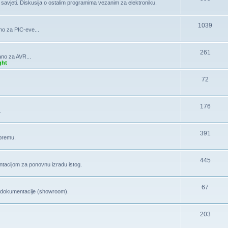
, savjeti. Diskusija o ostalim programima vezanim za elektroniku.
1039
no za PIC-eve...
261
ano za AVR...
ght
72
176
.
391
opremu.
445
tacijom za ponovnu izradu istog.
67
la dokumentacije (showroom).
203