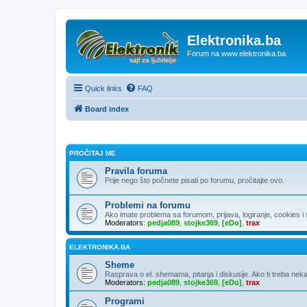
Elektronika.ba
Forum na www.elektronika.ba
Quick links
FAQ
Board index
PROČITAJ ME
Pravila foruma
Prije nego što počnete pisati po forumu, pročitajte ovo.
Problemi na forumu
Ako imate problema sa forumom, prijava, logiranje, cookies i sl
Moderators:
pedja089
,
stojke369
,
[eDo]
,
trax
ELEKTRONIKA.BA
Sheme
Rasprava o el. shemama, pitanja i diskusije. Ako ti treba neka
Moderators:
pedja089
,
stojke369
,
[eDo]
,
trax
Programi