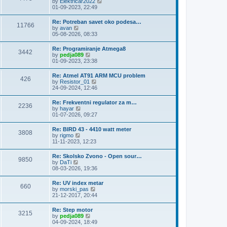
V
by
Elektricar2022
t
t
h
i
01-09-2023, 22:49
p
e
e
o
l
w
s
Re: Potreban savet oko podesa…
a
11766
t
t
V
by
avan
t
h
i
05-08-2026, 08:33
e
e
e
s
l
w
t
Re: Programiranje Atmega8
a
3442
t
p
V
by
pedja089
t
h
o
i
01-09-2023, 23:38
e
e
s
e
s
l
t
w
t
Re: Atmel AT91 ARM MCU problem
a
426
t
p
V
by
Resistor_01
t
h
o
i
24-09-2024, 12:46
e
e
s
e
s
l
t
w
t
Re: Frekventni regulator za m…
a
2236
t
p
V
by
hayar
t
h
o
i
01-07-2026, 09:27
e
e
s
e
s
l
t
w
t
Re: BIRD 43 - 4410 watt meter
a
3808
t
p
V
by
rigmo
t
h
o
i
11-11-2023, 12:23
e
e
s
e
s
l
t
w
t
Re: Skolsko Zvono - Open sour…
a
9850
t
p
V
by
DaTi
t
h
o
i
08-03-2026, 19:36
e
e
s
e
s
l
t
w
t
Re: UV index metar
a
660
t
p
V
by
morski_pas
t
h
o
i
21-12-2017, 20:44
e
e
s
e
s
l
t
w
t
Re: Step motor
a
3215
t
p
V
by
pedja089
t
h
o
i
04-09-2024, 18:49
e
e
s