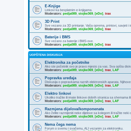
E-Knjige
Linkovi ka besplatnim e-knjigama.
Moderators:
pedja089
,
stojke369
,
[eDo]
,
trax
3D Print
Sve vezano za 3D printanje. Vaša oprema, printovi, savjeti i 
Moderators:
pedja089
,
stojke369
,
[eDo]
,
trax
Baterije i BMS
Sve vezano za baterije i BMS-ove.
Moderators:
pedja089
,
stojke369
,
[eDo]
,
trax
UOPŠTENA DISKUSIJA
Elektronika za početnike
Ako ste početnik ovo je pravo mjesto za vas. Sva opšta diskusija
Moderators:
pedja089
,
stojke369
,
[eDo]
,
trax
,
LAF
Popravka uređaja
Diskusija o popravkama raznih elektronskih aparata. Njihove
Moderators:
pedja089
,
stojke369
,
[eDo]
,
trax
,
LAF
Elektro linkovi
Ukoliko tražite ili imate linkove dobrih stranica sa shemama ili
Moderators:
pedja089
,
stojke369
,
[eDo]
,
trax
,
LAF
Razmjena dijelova/komponenata
Ako želite razmijeniti neke dijelove sa kolegom ili tražite neki
Moderators:
pedja089
,
stojke369
,
[eDo]
,
trax
,
LAF
Nema čega nema
Forum o svemu i svačemu, ALI vezanim za elektroniku.