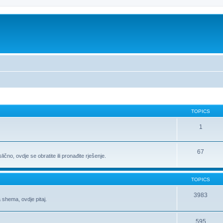
TOPICS
1
67
ično, ovdje se obratite ili pronađite rješenje.
TOPICS
3983
 shema, ovdje pitaj.
595