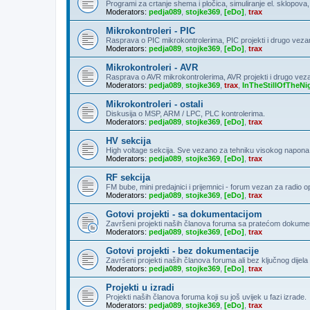
Programi za crtanje shema i pločica, simuliranje el. sklopova
Moderators:
pedja089
,
stojke369
,
[eDo]
,
trax
Mikrokontroleri - PIC
Rasprava o PIC mikrokontrolerima, PIC projekti i drugo veza
Moderators:
pedja089
,
stojke369
,
[eDo]
,
trax
Mikrokontroleri - AVR
Rasprava o AVR mikrokontrolerima, AVR projekti i drugo vez
Moderators:
pedja089
,
stojke369
,
trax
,
InTheStillOfTheNi
Mikrokontroleri - ostali
Diskusija o MSP, ARM / LPC, PLC kontrolerima.
Moderators:
pedja089
,
stojke369
,
[eDo]
,
trax
HV sekcija
High voltage sekcija. Sve vezano za tehniku visokog napona
Moderators:
pedja089
,
stojke369
,
[eDo]
,
trax
RF sekcija
FM bube, mini predajnici i prijemnici - forum vezan za radio 
Moderators:
pedja089
,
stojke369
,
[eDo]
,
trax
Gotovi projekti - sa dokumentacijom
Završeni projekti naših članova foruma sa pratećom dokumen
Moderators:
pedja089
,
stojke369
,
[eDo]
,
trax
Gotovi projekti - bez dokumentacije
Završeni projekti naših članova foruma ali bez ključnog dije
Moderators:
pedja089
,
stojke369
,
[eDo]
,
trax
Projekti u izradi
Projekti naših članova foruma koji su još uvijek u fazi izrade.
Moderators:
pedja089
,
stojke369
,
[eDo]
,
trax