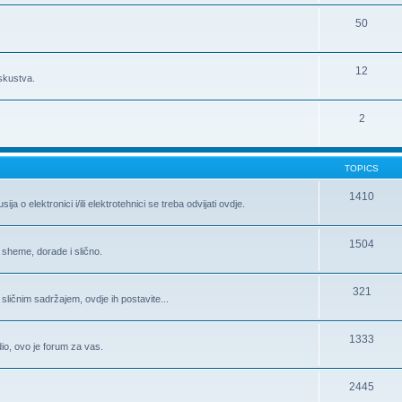
50
12
iskustva.
2
TOPICS
1410
 o elektronici i/ili elektrotehnici se treba odvijati ovdje.
1504
 sheme, dorade i slično.
321
 sličnim sadržajem, ovdje ih postavite...
1333
 dio, ovo je forum za vas.
2445