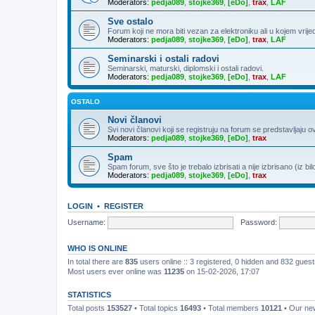
Moderators:
pedja089
,
stojke369
,
[eDo]
,
trax
,
LAF
Sve ostalo
Forum koji ne mora biti vezan za elektroniku ali u kojem vrije
Moderators:
pedja089
,
stojke369
,
[eDo]
,
trax
,
LAF
Seminarski i ostali radovi
Seminarski, maturski, diplomski i ostali radovi.
Moderators:
pedja089
,
stojke369
,
[eDo]
,
trax
,
LAF
OSTALO
Novi članovi
Svi novi članovi koji se registruju na forum se predstavljaju o
Moderators:
pedja089
,
stojke369
,
[eDo]
,
trax
Spam
Spam forum, sve što je trebalo izbrisati a nije izbrisano (iz bil
Moderators:
pedja089
,
stojke369
,
[eDo]
,
trax
LOGIN
•
REGISTER
Username:
Password:
WHO IS ONLINE
In total there are
835
users online :: 3 registered, 0 hidden and 832 gues
Most users ever online was
11235
on 15-02-2026, 17:07
STATISTICS
Total posts
153527
• Total topics
16493
• Total members
10121
• Our n