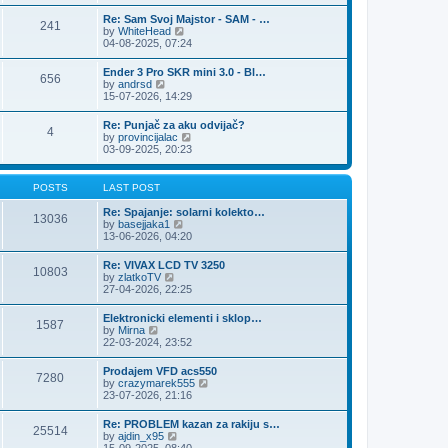
e
s
l
t
w
t
Re: Sam Svoj Majstor - SAM - …
a
241
t
p
V
by
WhiteHead
t
h
o
i
04-08-2025, 07:24
e
e
s
e
s
l
t
w
t
Ender 3 Pro SKR mini 3.0 - Bl…
a
656
t
p
V
by
andrsd
t
h
o
i
15-07-2026, 14:29
e
e
s
e
s
l
t
w
t
Re: Punjač za aku odvijač?
a
4
t
p
V
by
provincijalac
t
h
o
i
03-09-2025, 20:23
e
e
s
e
s
l
t
w
t
a
t
p
POSTS
LAST POST
t
h
o
e
e
s
Re: Spajanje: solarni kolekto…
s
13036
l
t
V
by
basejjaka1
t
a
i
13-06-2026, 04:20
p
t
e
o
e
w
s
Re: VIVAX LCD TV 3250
s
10803
t
t
V
by
zlatkoTV
t
h
i
27-04-2026, 22:25
p
e
e
o
l
w
s
Elektronicki elementi i sklop…
a
1587
t
t
V
by
Mirna
t
h
i
22-03-2024, 23:52
e
e
e
s
l
w
t
Prodajem VFD acs550
a
7280
t
p
V
by
crazymarek555
t
h
o
i
23-07-2026, 21:16
e
e
s
e
s
l
t
w
t
Re: PROBLEM kazan za rakiju s…
a
25514
t
p
V
by
ajdin_x95
t
h
o
i