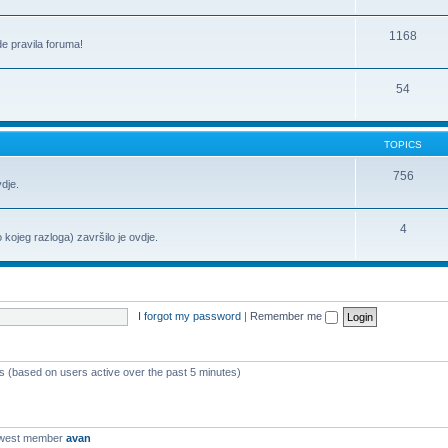
1168
de pravila foruma!
54
TOPICS
756
vdje.
4
o kojeg razloga) završilo je ovdje.
I forgot my password
|
Remember me
ts (based on users active over the past 5 minutes)
ewest member
avan