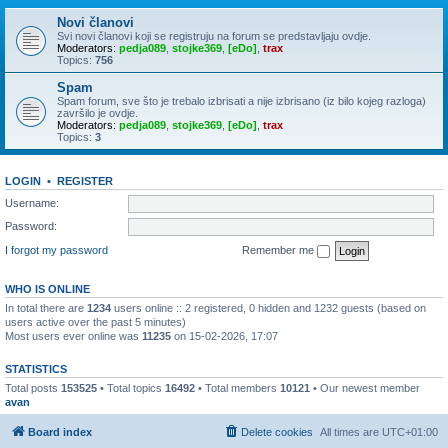
Novi članovi
Svi novi članovi koji se registruju na forum se predstavljaju ovdje.
Moderators:
pedja089
,
stojke369
,
[eDo]
,
trax
Topics:
756
Spam
Spam forum, sve što je trebalo izbrisati a nije izbrisano (iz bilo kojeg razloga)
završilo je ovdje.
Moderators:
pedja089
,
stojke369
,
[eDo]
,
trax
Topics:
3
LOGIN
•
REGISTER
Username:
Password:
I forgot my password
Remember me
WHO IS ONLINE
In total there are
1234
users online :: 2 registered, 0 hidden and 1232 guests (based on
users active over the past 5 minutes)
Most users ever online was
11235
on 15-02-2026, 17:07
STATISTICS
Total posts
153525
• Total topics
16492
• Total members
10121
• Our newest member
avan
Board index
Delete cookies
All times are
UTC+01:00