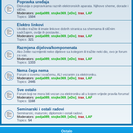
Popravka uređaja
Diskusija o popravkama raznih elektronskih aparata. Njihove sheme, dorade i
slično.
Moderators:
pedja089
,
stojke369
,
[eDo]
,
trax
,
LAF
Topics:
1504
Elektro linkovi
Ukoliko tražite ili imate linkove dobrih stranica sa shemama ili sličnim
sadržajem, ovdje ih postavite...
Moderators:
pedja089
,
stojke369
,
[eDo]
,
trax
,
LAF
Topics:
321
Razmjena dijelova/komponenata
Ako želite razmijeniti neke dijelove sa kolegom ili tražite neki dio, ovo je forum
za vas.
Moderators:
pedja089
,
stojke369
,
[eDo]
,
trax
,
LAF
Topics:
1333
Nema čega nema
Forum o svemu i svačemu, ALI vezanim za elektroniku.
Moderators:
pedja089
,
stojke369
,
[eDo]
,
trax
,
LAF
Topics:
2445
Sve ostalo
Forum koji ne mora biti vezan za elektroniku ali u kojem vrijede pravila foruma!
Moderators:
pedja089
,
stojke369
,
[eDo]
,
trax
,
LAF
Topics:
1168
Seminarski i ostali radovi
Seminarski, maturski, diplomski i ostali radovi.
Moderators:
pedja089
,
stojke369
,
[eDo]
,
trax
,
LAF
Topics:
54
Ostalo