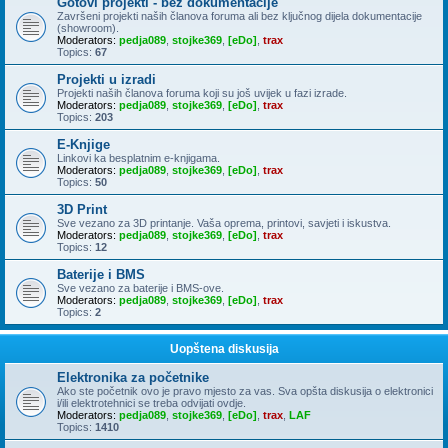
Gotovi projekti - bez dokumentacije
Završeni projekti naših članova foruma ali bez ključnog dijela dokumentacije
(showroom).
Moderators:
pedja089
,
stojke369
,
[eDo]
,
trax
Topics:
67
Projekti u izradi
Projekti naših članova foruma koji su još uvijek u fazi izrade.
Moderators:
pedja089
,
stojke369
,
[eDo]
,
trax
Topics:
203
E-Knjige
Linkovi ka besplatnim e-knjigama.
Moderators:
pedja089
,
stojke369
,
[eDo]
,
trax
Topics:
50
3D Print
Sve vezano za 3D printanje. Vaša oprema, printovi, savjeti i iskustva.
Moderators:
pedja089
,
stojke369
,
[eDo]
,
trax
Topics:
12
Baterije i BMS
Sve vezano za baterije i BMS-ove.
Moderators:
pedja089
,
stojke369
,
[eDo]
,
trax
Topics:
2
Uopštena diskusija
Elektronika za početnike
Ako ste početnik ovo je pravo mjesto za vas. Sva opšta diskusija o elektronici
i/ili elektrotehnici se treba odvijati ovdje.
Moderators:
pedja089
,
stojke369
,
[eDo]
,
trax
,
LAF
Topics:
1410