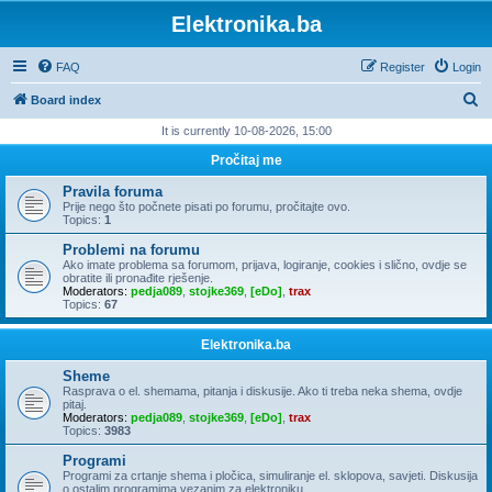
Elektronika.ba
FAQ
Register
Login
S
Board index
e
It is currently 10-08-2026, 15:00
a
Pročitaj me
r
Pravila foruma
c
Prije nego što počnete pisati po forumu, pročitajte ovo.
Topics:
1
h
Problemi na forumu
Ako imate problema sa forumom, prijava, logiranje, cookies i slično, ovdje se
obratite ili pronađite rješenje.
Moderators:
pedja089
,
stojke369
,
[eDo]
,
trax
Topics:
67
Elektronika.ba
Sheme
Rasprava o el. shemama, pitanja i diskusije. Ako ti treba neka shema, ovdje
pitaj.
Moderators:
pedja089
,
stojke369
,
[eDo]
,
trax
Topics:
3983
Programi
Programi za crtanje shema i pločica, simuliranje el. sklopova, savjeti. Diskusija
o ostalim programima vezanim za elektroniku.