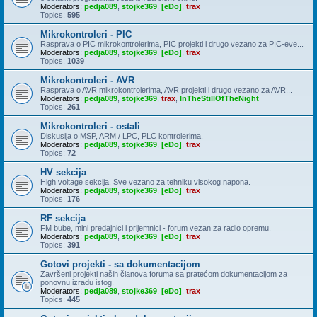
Moderators:
pedja089
,
stojke369
,
[eDo]
,
trax
Topics:
595
Mikrokontroleri - PIC
Rasprava o PIC mikrokontrolerima, PIC projekti i drugo vezano za PIC-eve...
Moderators:
pedja089
,
stojke369
,
[eDo]
,
trax
Topics:
1039
Mikrokontroleri - AVR
Rasprava o AVR mikrokontrolerima, AVR projekti i drugo vezano za AVR...
Moderators:
pedja089
,
stojke369
,
trax
,
InTheStillOfTheNight
Topics:
261
Mikrokontroleri - ostali
Diskusija o MSP, ARM / LPC, PLC kontrolerima.
Moderators:
pedja089
,
stojke369
,
[eDo]
,
trax
Topics:
72
HV sekcija
High voltage sekcija. Sve vezano za tehniku visokog napona.
Moderators:
pedja089
,
stojke369
,
[eDo]
,
trax
Topics:
176
RF sekcija
FM bube, mini predajnici i prijemnici - forum vezan za radio opremu.
Moderators:
pedja089
,
stojke369
,
[eDo]
,
trax
Topics:
391
Gotovi projekti - sa dokumentacijom
Završeni projekti naših članova foruma sa pratećom dokumentacijom za
ponovnu izradu istog.
Moderators:
pedja089
,
stojke369
,
[eDo]
,
trax
Topics:
445