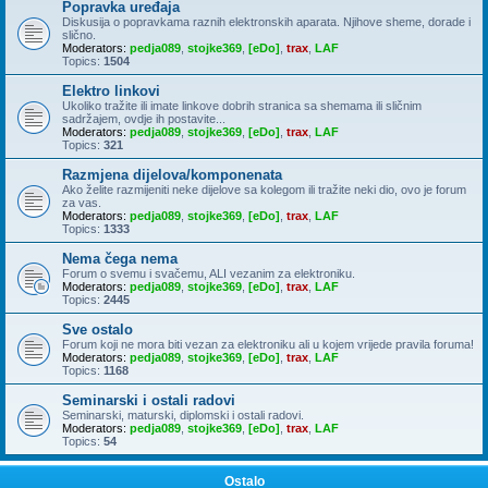
Popravka uređaja
Diskusija o popravkama raznih elektronskih aparata. Njihove sheme, dorade i
slično.
Moderators:
pedja089
,
stojke369
,
[eDo]
,
trax
,
LAF
Topics:
1504
Elektro linkovi
Ukoliko tražite ili imate linkove dobrih stranica sa shemama ili sličnim
sadržajem, ovdje ih postavite...
Moderators:
pedja089
,
stojke369
,
[eDo]
,
trax
,
LAF
Topics:
321
Razmjena dijelova/komponenata
Ako želite razmijeniti neke dijelove sa kolegom ili tražite neki dio, ovo je forum
za vas.
Moderators:
pedja089
,
stojke369
,
[eDo]
,
trax
,
LAF
Topics:
1333
Nema čega nema
Forum o svemu i svačemu, ALI vezanim za elektroniku.
Moderators:
pedja089
,
stojke369
,
[eDo]
,
trax
,
LAF
Topics:
2445
Sve ostalo
Forum koji ne mora biti vezan za elektroniku ali u kojem vrijede pravila foruma!
Moderators:
pedja089
,
stojke369
,
[eDo]
,
trax
,
LAF
Topics:
1168
Seminarski i ostali radovi
Seminarski, maturski, diplomski i ostali radovi.
Moderators:
pedja089
,
stojke369
,
[eDo]
,
trax
,
LAF
Topics:
54
Ostalo