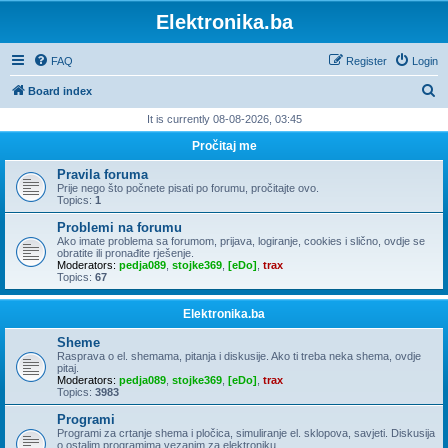
Elektronika.ba
FAQ
Register
Login
S
Board index
e
It is currently 08-08-2026, 03:45
a
Pročitaj me
r
Pravila foruma
c
Prije nego što počnete pisati po forumu, pročitajte ovo.
Topics:
1
h
Problemi na forumu
Ako imate problema sa forumom, prijava, logiranje, cookies i slično, ovdje se
obratite ili pronađite rješenje.
Moderators:
pedja089
,
stojke369
,
[eDo]
,
trax
Topics:
67
Elektronika.ba
Sheme
Rasprava o el. shemama, pitanja i diskusije. Ako ti treba neka shema, ovdje
pitaj.
Moderators:
pedja089
,
stojke369
,
[eDo]
,
trax
Topics:
3983
Programi
Programi za crtanje shema i pločica, simuliranje el. sklopova, savjeti. Diskusija
o ostalim programima vezanim za elektroniku.