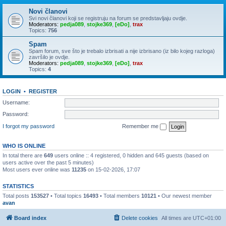
Novi članovi
Svi novi članovi koji se registruju na forum se predstavljaju ovdje.
Moderators:
pedja089
,
stojke369
,
[eDo]
,
trax
Topics:
756
Spam
Spam forum, sve što je trebalo izbrisati a nije izbrisano (iz bilo kojeg razloga)
završilo je ovdje.
Moderators:
pedja089
,
stojke369
,
[eDo]
,
trax
Topics:
4
LOGIN
•
REGISTER
Username:
Password:
I forgot my password
Remember me
WHO IS ONLINE
In total there are
649
users online :: 4 registered, 0 hidden and 645 guests (based on
users active over the past 5 minutes)
Most users ever online was
11235
on 15-02-2026, 17:07
STATISTICS
Total posts
153527
• Total topics
16493
• Total members
10121
• Our newest member
avan
Board index
Delete cookies
All times are
UTC+01:00