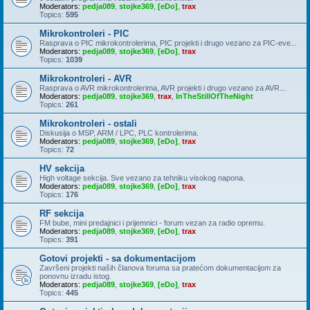
Moderators:
pedja089
,
stojke369
,
[eDo]
,
trax
Topics:
595
Mikrokontroleri - PIC
Rasprava o PIC mikrokontrolerima, PIC projekti i drugo vezano za PIC-eve...
Moderators:
pedja089
,
stojke369
,
[eDo]
,
trax
Topics:
1039
Mikrokontroleri - AVR
Rasprava o AVR mikrokontrolerima, AVR projekti i drugo vezano za AVR...
Moderators:
pedja089
,
stojke369
,
trax
,
InTheStillOfTheNight
Topics:
261
Mikrokontroleri - ostali
Diskusija o MSP, ARM / LPC, PLC kontrolerima.
Moderators:
pedja089
,
stojke369
,
[eDo]
,
trax
Topics:
72
HV sekcija
High voltage sekcija. Sve vezano za tehniku visokog napona.
Moderators:
pedja089
,
stojke369
,
[eDo]
,
trax
Topics:
176
RF sekcija
FM bube, mini predajnici i prijemnici - forum vezan za radio opremu.
Moderators:
pedja089
,
stojke369
,
[eDo]
,
trax
Topics:
391
Gotovi projekti - sa dokumentacijom
Završeni projekti naših članova foruma sa pratećom dokumentacijom za
ponovnu izradu istog.
Moderators:
pedja089
,
stojke369
,
[eDo]
,
trax
Topics:
445