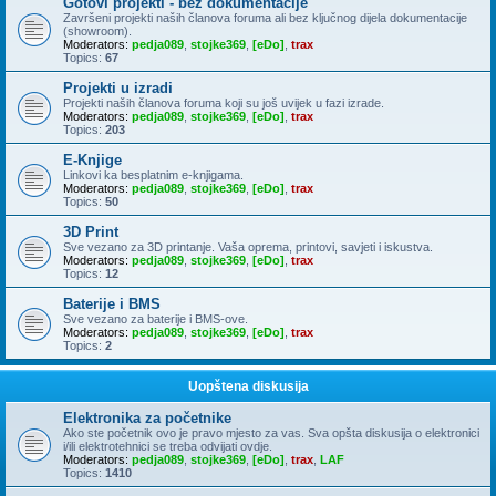
Gotovi projekti - bez dokumentacije
Završeni projekti naših članova foruma ali bez ključnog dijela dokumentacije
(showroom).
Moderators:
pedja089
,
stojke369
,
[eDo]
,
trax
Topics:
67
Projekti u izradi
Projekti naših članova foruma koji su još uvijek u fazi izrade.
Moderators:
pedja089
,
stojke369
,
[eDo]
,
trax
Topics:
203
E-Knjige
Linkovi ka besplatnim e-knjigama.
Moderators:
pedja089
,
stojke369
,
[eDo]
,
trax
Topics:
50
3D Print
Sve vezano za 3D printanje. Vaša oprema, printovi, savjeti i iskustva.
Moderators:
pedja089
,
stojke369
,
[eDo]
,
trax
Topics:
12
Baterije i BMS
Sve vezano za baterije i BMS-ove.
Moderators:
pedja089
,
stojke369
,
[eDo]
,
trax
Topics:
2
Uopštena diskusija
Elektronika za početnike
Ako ste početnik ovo je pravo mjesto za vas. Sva opšta diskusija o elektronici
i/ili elektrotehnici se treba odvijati ovdje.
Moderators:
pedja089
,
stojke369
,
[eDo]
,
trax
,
LAF
Topics:
1410