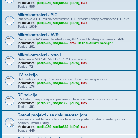
Moderators:
pedja089
,
stojke369
,
[eDo]
,
trax
Topics:
595
Mikrokontroleri - PIC
Rasprava o PIC mikrokontrolerima, PIC projekti i drugo vezano za PIC-eve...
Moderators:
pedja089
,
stojke369
,
[eDo]
,
trax
Topics:
1039
Mikrokontroleri - AVR
Rasprava o AVR mikrokontrolerima, AVR projekti i drugo vezano za AVR...
Moderators:
pedja089
,
stojke369
,
trax
,
InTheStillOfTheNight
Topics:
261
Mikrokontroleri - ostali
Diskusija o MSP, ARM / LPC, PLC kontrolerima.
Moderators:
pedja089
,
stojke369
,
[eDo]
,
trax
Topics:
72
HV sekcija
High voltage sekcija. Sve vezano za tehniku visokog napona.
Moderators:
pedja089
,
stojke369
,
[eDo]
,
trax
Topics:
176
RF sekcija
FM bube, mini predajnici i prijemnici - forum vezan za radio opremu.
Moderators:
pedja089
,
stojke369
,
[eDo]
,
trax
Topics:
391
Gotovi projekti - sa dokumentacijom
Završeni projekti naših članova foruma sa pratećom dokumentacijom za
ponovnu izradu istog.
Moderators:
pedja089
,
stojke369
,
[eDo]
,
trax
Topics:
445