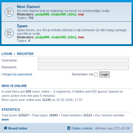
Novi članovi
Svi novi članovi koji se registruju na forum se predstavljaju ovdje.
Moderators:
pedja089
,
stojke369
,
[eDo]
,
trax
Topics:
756
Spam
Spam forum, sve što je trebalo izbrisati a nije izbrisano (iz bilo kojeg razloga)
završilo je ovdje.
Moderators:
pedja089
,
stojke369
,
[eDo]
,
trax
Topics:
4
LOGIN
•
REGISTER
Username:
Password:
I forgot my password
Remember me
WHO IS ONLINE
In total there are
835
users online :: 3 registered, 0 hidden and 832 guests (based on
users active over the past 5 minutes)
Most users ever online was
11235
on 15-02-2026, 17:07
STATISTICS
Total posts
153527
• Total topics
16493
• Total members
10121
• Our newest member
avan
Board index
Delete cookies
All times are
UTC+01:00