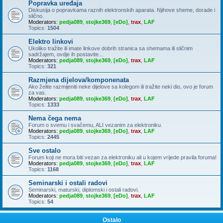
Popravka uređaja
Diskusija o popravkama raznih elektronskih aparata. Njihove sheme, dorade i
slično.
Moderators:
pedja089
,
stojke369
,
[eDo]
,
trax
,
LAF
Topics:
1504
Elektro linkovi
Ukoliko tražite ili imate linkove dobrih stranica sa shemama ili sličnim
sadržajem, ovdje ih postavite...
Moderators:
pedja089
,
stojke369
,
[eDo]
,
trax
,
LAF
Topics:
321
Razmjena dijelova/komponenata
Ako želite razmijeniti neke dijelove sa kolegom ili tražite neki dio, ovo je forum
za vas.
Moderators:
pedja089
,
stojke369
,
[eDo]
,
trax
,
LAF
Topics:
1333
Nema čega nema
Forum o svemu i svačemu, ALI vezanim za elektroniku.
Moderators:
pedja089
,
stojke369
,
[eDo]
,
trax
,
LAF
Topics:
2445
Sve ostalo
Forum koji ne mora biti vezan za elektroniku ali u kojem vrijede pravila foruma!
Moderators:
pedja089
,
stojke369
,
[eDo]
,
trax
,
LAF
Topics:
1168
Seminarski i ostali radovi
Seminarski, maturski, diplomski i ostali radovi.
Moderators:
pedja089
,
stojke369
,
[eDo]
,
trax
,
LAF
Topics:
54
Ostalo