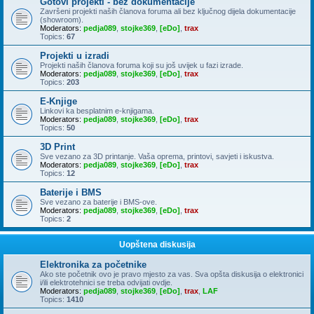
Gotovi projekti - bez dokumentacije
Završeni projekti naših članova foruma ali bez ključnog dijela dokumentacije
(showroom).
Moderators:
pedja089
,
stojke369
,
[eDo]
,
trax
Topics:
67
Projekti u izradi
Projekti naših članova foruma koji su još uvijek u fazi izrade.
Moderators:
pedja089
,
stojke369
,
[eDo]
,
trax
Topics:
203
E-Knjige
Linkovi ka besplatnim e-knjigama.
Moderators:
pedja089
,
stojke369
,
[eDo]
,
trax
Topics:
50
3D Print
Sve vezano za 3D printanje. Vaša oprema, printovi, savjeti i iskustva.
Moderators:
pedja089
,
stojke369
,
[eDo]
,
trax
Topics:
12
Baterije i BMS
Sve vezano za baterije i BMS-ove.
Moderators:
pedja089
,
stojke369
,
[eDo]
,
trax
Topics:
2
Uopštena diskusija
Elektronika za početnike
Ako ste početnik ovo je pravo mjesto za vas. Sva opšta diskusija o elektronici
i/ili elektrotehnici se treba odvijati ovdje.
Moderators:
pedja089
,
stojke369
,
[eDo]
,
trax
,
LAF
Topics:
1410