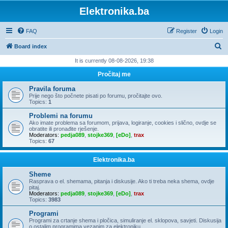
Elektronika.ba
FAQ
Register
Login
S
Board index
e
It is currently 08-08-2026, 19:38
a
Pročitaj me
r
Pravila foruma
c
Prije nego što počnete pisati po forumu, pročitajte ovo.
Topics:
1
h
Problemi na forumu
Ako imate problema sa forumom, prijava, logiranje, cookies i slično, ovdje se
obratite ili pronađite rješenje.
Moderators:
pedja089
,
stojke369
,
[eDo]
,
trax
Topics:
67
Elektronika.ba
Sheme
Rasprava o el. shemama, pitanja i diskusije. Ako ti treba neka shema, ovdje
pitaj.
Moderators:
pedja089
,
stojke369
,
[eDo]
,
trax
Topics:
3983
Programi
Programi za crtanje shema i pločica, simuliranje el. sklopova, savjeti. Diskusija
o ostalim programima vezanim za elektroniku.