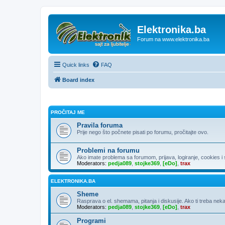
Elektronika.ba
Forum na www.elektronika.ba
Quick links
FAQ
Board index
PROČITAJ ME
Pravila foruma
Prije nego što počnete pisati po forumu, pročitajte ovo.
Problemi na forumu
Ako imate problema sa forumom, prijava, logiranje, cookies i sl
Moderators:
pedja089
,
stojke369
,
[eDo]
,
trax
ELEKTRONIKA.BA
Sheme
Rasprava o el. shemama, pitanja i diskusije. Ako ti treba neka
Moderators:
pedja089
,
stojke369
,
[eDo]
,
trax
Programi