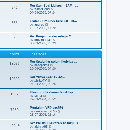
e
s
l
t
w
t
Re: Sam Svoj Majstor - SAM - …
a
241
t
p
V
by
WhiteHead
t
h
o
i
04-08-2025, 07:24
e
e
s
e
s
l
t
w
t
Ender 3 Pro SKR mini 3.0 - Bl…
a
656
t
p
V
by
andrsd
t
h
o
i
15-07-2026, 14:29
e
e
s
e
s
l
t
w
t
Re: Punjač za aku odvijač?
a
4
t
p
V
by
provincijalac
t
h
o
i
03-09-2025, 20:23
e
e
s
e
s
l
t
w
t
a
t
p
POSTS
LAST POST
t
h
o
e
e
s
Re: Spajanje: solarni kolekto…
s
13036
l
t
V
by
basejjaka1
t
a
i
13-06-2026, 04:20
p
t
e
o
e
w
s
Re: VIVAX LCD TV 3250
s
10803
t
t
V
by
zlatkoTV
t
h
i
27-04-2026, 22:25
p
e
e
o
l
w
s
Elektronicki elementi i sklop…
a
1587
t
t
V
by
Mirna
t
h
i
22-03-2024, 23:52
e
e
e
s
l
w
t
Prodajem VFD acs550
a
7280
t
p
V
by
crazymarek555
t
h
o
i
23-07-2026, 21:16
e
e
s
e
s
l
t
w
t
Re: PROBLEM kazan za rakiju s…
a
25514
t
p
V
by
ajdin_x95
t
h
o
i