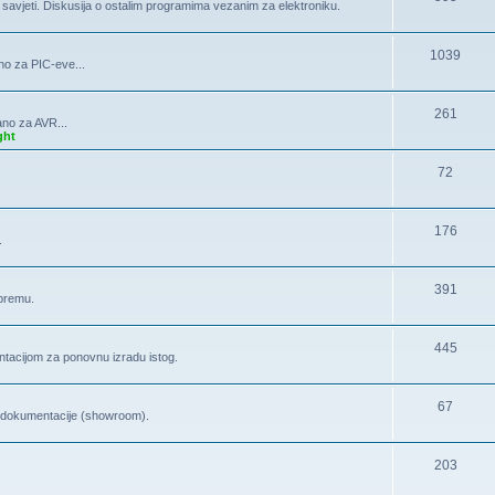
, savjeti. Diskusija o ostalim programima vezanim za elektroniku.
1039
no za PIC-eve...
261
ano za AVR...
ght
72
176
.
391
opremu.
445
tacijom za ponovnu izradu istog.
67
la dokumentacije (showroom).
203