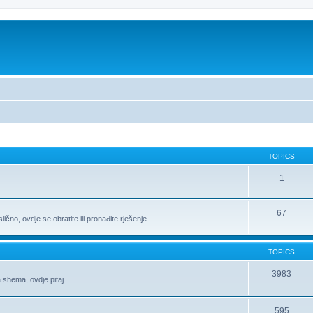
TOPICS
1
67
ično, ovdje se obratite ili pronađite rješenje.
TOPICS
3983
 shema, ovdje pitaj.
595