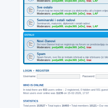
Moderators:
pedja089
,
stojke369
,
[eDo]
,
trax
,
LAF
Sve ostalo
Forum koji ne mora biti vezan za elektroniku ali u kojem vrije
Moderators:
pedja089
,
stojke369
,
[eDo]
,
trax
,
LAF
Seminarski i ostali radovi
Seminarski, maturski, diplomski i ostali radovi.
Moderators:
pedja089
,
stojke369
,
[eDo]
,
trax
,
LAF
OSTALO
Novi članovi
Svi novi članovi koji se registruju na forum se predstavljaju o
Moderators:
pedja089
,
stojke369
,
[eDo]
,
trax
Spam
Spam forum, sve što je trebalo izbrisati a nije izbrisano (iz bil
Moderators:
pedja089
,
stojke369
,
[eDo]
,
trax
LOGIN
•
REGISTER
Username:
Password:
WHO IS ONLINE
In total there are
933
users online :: 2 registered, 0 hidden and 931 gues
Most users ever online was
11235
on 15-02-2026, 17:07
STATISTICS
Total posts
153527
• Total topics
16493
• Total members
10121
• Our n