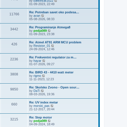
V
by
Elektricar2022
t
t
h
i
01-09-2023, 22:49
p
e
e
o
l
w
s
Re: Potreban savet oko podesa…
a
11766
t
t
V
by
avan
t
h
i
05-08-2026, 08:33
e
e
e
s
l
w
t
Re: Programiranje Atmega8
a
3442
t
p
V
by
pedja089
t
h
o
i
01-09-2023, 23:38
e
e
s
e
s
l
t
w
t
Re: Atmel AT91 ARM MCU problem
a
426
t
p
V
by
Resistor_01
t
h
o
i
24-09-2024, 12:46
e
e
s
e
s
l
t
w
t
Re: Frekventni regulator za m…
a
2236
t
p
V
by
hayar
t
h
o
i
01-07-2026, 09:27
e
e
s
e
s
l
t
w
t
Re: BIRD 43 - 4410 watt meter
a
3808
t
p
V
by
rigmo
t
h
o
i
11-11-2023, 12:23
e
e
s
e
s
l
t
w
t
Re: Skolsko Zvono - Open sour…
a
9850
t
p
V
by
DaTi
t
h
o
i
08-03-2026, 19:36
e
e
s
e
s
l
t
w
t
Re: UV index metar
a
660
t
p
V
by
morski_pas
t
h
o
i
21-12-2017, 20:44
e
e
s
e
s
l
t
w
t
Re: Step motor
a
3215
t
p
V
by
pedja089
t
h
o
i
04-09-2024, 18:49
e
e
s