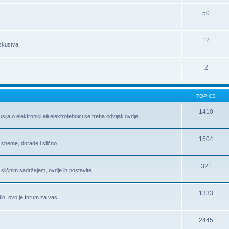
50
12
iskustva.
2
TOPICS
1410
 o elektronici i/ili elektrotehnici se treba odvijati ovdje.
1504
 sheme, dorade i slično.
321
 sličnim sadržajem, ovdje ih postavite...
1333
 dio, ovo je forum za vas.
2445