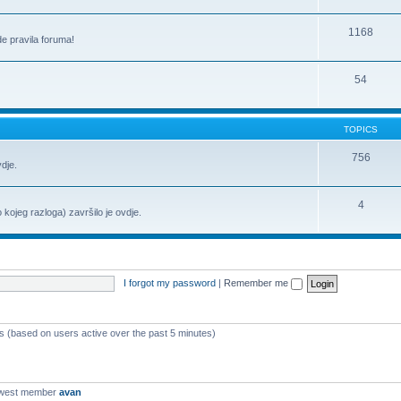
1168
de pravila foruma!
54
TOPICS
756
vdje.
4
o kojeg razloga) završilo je ovdje.
I forgot my password
|
Remember me
ts (based on users active over the past 5 minutes)
ewest member
avan