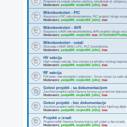
Programi za crtanje shema i pločica, simuliranje el. sklopova
Moderators:
pedja089
,
stojke369
,
[eDo]
,
trax
Mikrokontroleri - PIC
Rasprava o PIC mikrokontrolerima, PIC projekti i drugo veza
Moderators:
pedja089
,
stojke369
,
[eDo]
,
trax
Mikrokontroleri - AVR
Rasprava o AVR mikrokontrolerima, AVR projekti i drugo vez
Moderators:
pedja089
,
stojke369
,
trax
,
InTheStillOfTheNi
Mikrokontroleri - ostali
Diskusija o MSP, ARM / LPC, PLC kontrolerima.
Moderators:
pedja089
,
stojke369
,
[eDo]
,
trax
HV sekcija
High voltage sekcija. Sve vezano za tehniku visokog napona
Moderators:
pedja089
,
stojke369
,
[eDo]
,
trax
RF sekcija
FM bube, mini predajnici i prijemnici - forum vezan za radio 
Moderators:
pedja089
,
stojke369
,
[eDo]
,
trax
Gotovi projekti - sa dokumentacijom
Završeni projekti naših članova foruma sa pratećom dokumen
Moderators:
pedja089
,
stojke369
,
[eDo]
,
trax
Gotovi projekti - bez dokumentacije
Završeni projekti naših članova foruma ali bez ključnog dije
Moderators:
pedja089
,
stojke369
,
[eDo]
,
trax
Projekti u izradi
Projekti naših članova foruma koji su još uvijek u fazi izrade.
Moderators:
pedja089
,
stojke369
,
[eDo]
,
trax