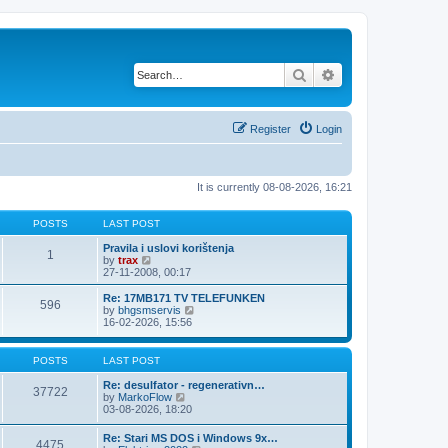
Search
Advanced search
Register
Login
It is currently 08-08-2026, 16:21
POSTS
LAST POST
Pravila i uslovi korištenja
1
V
by
trax
i
27-11-2008, 00:17
e
w
Re: 17MB171 TV TELEFUNKEN
596
t
V
by
bhgsmservis
h
i
16-02-2026, 15:56
e
e
l
w
a
t
POSTS
LAST POST
t
h
e
e
Re: desulfator - regenerativn…
37722
s
l
V
by
MarkoFlow
t
a
i
03-08-2026, 18:20
p
t
e
o
e
w
Re: Stari MS DOS i Windows 9x…
s
s
4475
t