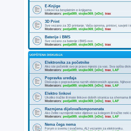
E-Knjige
Linkovi ka besplatnim e-knjigama.
Moderators:
pedja089
,
stojke369
,
[eDo]
,
trax
3D Print
Sve vezano za 3D printanje. Vaša oprema, printovi, savjeti i 
Moderators:
pedja089
,
stojke369
,
[eDo]
,
trax
Baterije i BMS
Sve vezano za baterije i BMS-ove.
Moderators:
pedja089
,
stojke369
,
[eDo]
,
trax
UOPŠTENA DISKUSIJA
Elektronika za početnike
Ako ste početnik ovo je pravo mjesto za vas. Sva opšta diskusija
Moderators:
pedja089
,
stojke369
,
[eDo]
,
trax
,
LAF
Popravka uređaja
Diskusija o popravkama raznih elektronskih aparata. Njihove
Moderators:
pedja089
,
stojke369
,
[eDo]
,
trax
,
LAF
Elektro linkovi
Ukoliko tražite ili imate linkove dobrih stranica sa shemama ili
Moderators:
pedja089
,
stojke369
,
[eDo]
,
trax
,
LAF
Razmjena dijelova/komponenata
Ako želite razmijeniti neke dijelove sa kolegom ili tražite neki
Moderators:
pedja089
,
stojke369
,
[eDo]
,
trax
,
LAF
Nema čega nema
Forum o svemu i svačemu, ALI vezanim za elektroniku.