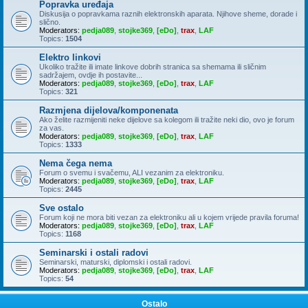
Popravka uređaja
Diskusija o popravkama raznih elektronskih aparata. Njihove sheme, dorade i
slično.
Moderators:
pedja089
,
stojke369
,
[eDo]
,
trax
,
LAF
Topics:
1504
Elektro linkovi
Ukoliko tražite ili imate linkove dobrih stranica sa shemama ili sličnim
sadržajem, ovdje ih postavite...
Moderators:
pedja089
,
stojke369
,
[eDo]
,
trax
,
LAF
Topics:
321
Razmjena dijelova/komponenata
Ako želite razmijeniti neke dijelove sa kolegom ili tražite neki dio, ovo je forum
za vas.
Moderators:
pedja089
,
stojke369
,
[eDo]
,
trax
,
LAF
Topics:
1333
Nema čega nema
Forum o svemu i svačemu, ALI vezanim za elektroniku.
Moderators:
pedja089
,
stojke369
,
[eDo]
,
trax
,
LAF
Topics:
2445
Sve ostalo
Forum koji ne mora biti vezan za elektroniku ali u kojem vrijede pravila foruma!
Moderators:
pedja089
,
stojke369
,
[eDo]
,
trax
,
LAF
Topics:
1168
Seminarski i ostali radovi
Seminarski, maturski, diplomski i ostali radovi.
Moderators:
pedja089
,
stojke369
,
[eDo]
,
trax
,
LAF
Topics:
54
Ostalo