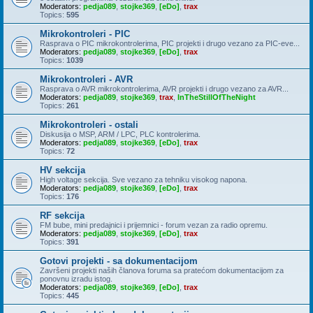
Moderators:
pedja089
,
stojke369
,
[eDo]
,
trax
Topics:
595
Mikrokontroleri - PIC
Rasprava o PIC mikrokontrolerima, PIC projekti i drugo vezano za PIC-eve...
Moderators:
pedja089
,
stojke369
,
[eDo]
,
trax
Topics:
1039
Mikrokontroleri - AVR
Rasprava o AVR mikrokontrolerima, AVR projekti i drugo vezano za AVR...
Moderators:
pedja089
,
stojke369
,
trax
,
InTheStillOfTheNight
Topics:
261
Mikrokontroleri - ostali
Diskusija o MSP, ARM / LPC, PLC kontrolerima.
Moderators:
pedja089
,
stojke369
,
[eDo]
,
trax
Topics:
72
HV sekcija
High voltage sekcija. Sve vezano za tehniku visokog napona.
Moderators:
pedja089
,
stojke369
,
[eDo]
,
trax
Topics:
176
RF sekcija
FM bube, mini predajnici i prijemnici - forum vezan za radio opremu.
Moderators:
pedja089
,
stojke369
,
[eDo]
,
trax
Topics:
391
Gotovi projekti - sa dokumentacijom
Završeni projekti naših članova foruma sa pratećom dokumentacijom za
ponovnu izradu istog.
Moderators:
pedja089
,
stojke369
,
[eDo]
,
trax
Topics:
445