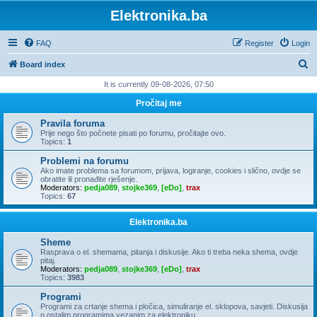
Elektronika.ba
FAQ
Register
Login
S
Board index
e
It is currently 09-08-2026, 07:50
a
Pročitaj me
r
Pravila foruma
c
Prije nego što počnete pisati po forumu, pročitajte ovo.
Topics:
1
h
Problemi na forumu
Ako imate problema sa forumom, prijava, logiranje, cookies i slično, ovdje se
obratite ili pronađite rješenje.
Moderators:
pedja089
,
stojke369
,
[eDo]
,
trax
Topics:
67
Elektronika.ba
Sheme
Rasprava o el. shemama, pitanja i diskusije. Ako ti treba neka shema, ovdje
pitaj.
Moderators:
pedja089
,
stojke369
,
[eDo]
,
trax
Topics:
3983
Programi
Programi za crtanje shema i pločica, simuliranje el. sklopova, savjeti. Diskusija
o ostalim programima vezanim za elektroniku.