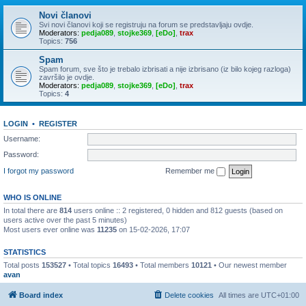
Novi članovi
Svi novi članovi koji se registruju na forum se predstavljaju ovdje.
Moderators:
pedja089
,
stojke369
,
[eDo]
,
trax
Topics:
756
Spam
Spam forum, sve što je trebalo izbrisati a nije izbrisano (iz bilo kojeg razloga)
završilo je ovdje.
Moderators:
pedja089
,
stojke369
,
[eDo]
,
trax
Topics:
4
LOGIN
•
REGISTER
Username:
Password:
I forgot my password
Remember me
WHO IS ONLINE
In total there are
814
users online :: 2 registered, 0 hidden and 812 guests (based on
users active over the past 5 minutes)
Most users ever online was
11235
on 15-02-2026, 17:07
STATISTICS
Total posts
153527
• Total topics
16493
• Total members
10121
• Our newest member
avan
Board index
Delete cookies
All times are
UTC+01:00