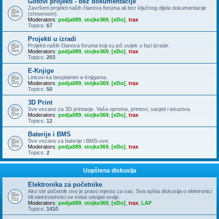
Gotovi projekti - bez dokumentacije
Završeni projekti naših članova foruma ali bez ključnog dijela dokumentacije
(showroom).
Moderators:
pedja089
,
stojke369
,
[eDo]
,
trax
Topics:
67
Projekti u izradi
Projekti naših članova foruma koji su još uvijek u fazi izrade.
Moderators:
pedja089
,
stojke369
,
[eDo]
,
trax
Topics:
203
E-Knjige
Linkovi ka besplatnim e-knjigama.
Moderators:
pedja089
,
stojke369
,
[eDo]
,
trax
Topics:
50
3D Print
Sve vezano za 3D printanje. Vaša oprema, printovi, savjeti i iskustva.
Moderators:
pedja089
,
stojke369
,
[eDo]
,
trax
Topics:
12
Baterije i BMS
Sve vezano za baterije i BMS-ove.
Moderators:
pedja089
,
stojke369
,
[eDo]
,
trax
Topics:
2
Uopštena diskusija
Elektronika za početnike
Ako ste početnik ovo je pravo mjesto za vas. Sva opšta diskusija o elektronici
i/ili elektrotehnici se treba odvijati ovdje.
Moderators:
pedja089
,
stojke369
,
[eDo]
,
trax
,
LAF
Topics:
1410