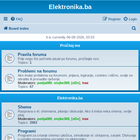
Elektronika.ba
FAQ
Register
Login
S
Board index
e
It is currently 06-08-2026, 03:53
a
Pročitaj me
r
Pravila foruma
c
Prije nego što počnete pisati po forumu, pročitajte ovo.
Topics:
1
h
Problemi na forumu
Ako imate problema sa forumom, prijava, logiranje, cookies i slično, ovdje se
obratite ili pronađite rješenje.
Moderators:
pedja089
,
stojke369
,
[eDo]
,
trax
Topics:
67
Elektronika.ba
Sheme
Rasprava o el. shemama, pitanja i diskusije. Ako ti treba neka shema, ovdje
pitaj.
Moderators:
pedja089
,
stojke369
,
[eDo]
,
trax
Topics:
3983
Programi
Programi za crtanje shema i pločica, simuliranje el. sklopova, savjeti. Diskusija
o ostalim programima vezanim za elektroniku.