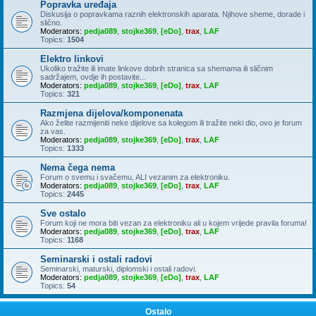
Popravka uređaja
Diskusija o popravkama raznih elektronskih aparata. Njihove sheme, dorade i
slično.
Moderators:
pedja089
,
stojke369
,
[eDo]
,
trax
,
LAF
Topics:
1504
Elektro linkovi
Ukoliko tražite ili imate linkove dobrih stranica sa shemama ili sličnim
sadržajem, ovdje ih postavite...
Moderators:
pedja089
,
stojke369
,
[eDo]
,
trax
,
LAF
Topics:
321
Razmjena dijelova/komponenata
Ako želite razmijeniti neke dijelove sa kolegom ili tražite neki dio, ovo je forum
za vas.
Moderators:
pedja089
,
stojke369
,
[eDo]
,
trax
,
LAF
Topics:
1333
Nema čega nema
Forum o svemu i svačemu, ALI vezanim za elektroniku.
Moderators:
pedja089
,
stojke369
,
[eDo]
,
trax
,
LAF
Topics:
2445
Sve ostalo
Forum koji ne mora biti vezan za elektroniku ali u kojem vrijede pravila foruma!
Moderators:
pedja089
,
stojke369
,
[eDo]
,
trax
,
LAF
Topics:
1168
Seminarski i ostali radovi
Seminarski, maturski, diplomski i ostali radovi.
Moderators:
pedja089
,
stojke369
,
[eDo]
,
trax
,
LAF
Topics:
54
Ostalo