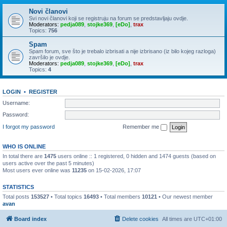
Novi članovi
Svi novi članovi koji se registruju na forum se predstavljaju ovdje.
Moderators:
pedja089
,
stojke369
,
[eDo]
,
trax
Topics:
756
Spam
Spam forum, sve što je trebalo izbrisati a nije izbrisano (iz bilo kojeg razloga)
završilo je ovdje.
Moderators:
pedja089
,
stojke369
,
[eDo]
,
trax
Topics:
4
LOGIN
•
REGISTER
Username:
Password:
I forgot my password
Remember me
WHO IS ONLINE
In total there are
1475
users online :: 1 registered, 0 hidden and 1474 guests (based on
users active over the past 5 minutes)
Most users ever online was
11235
on 15-02-2026, 17:07
STATISTICS
Total posts
153527
• Total topics
16493
• Total members
10121
• Our newest member
avan
Board index
Delete cookies
All times are
UTC+01:00