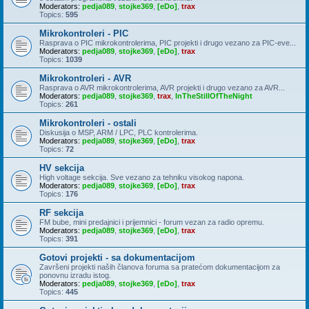
Moderators:
pedja089
,
stojke369
,
[eDo]
,
trax
Topics:
595
Mikrokontroleri - PIC
Rasprava o PIC mikrokontrolerima, PIC projekti i drugo vezano za PIC-eve...
Moderators:
pedja089
,
stojke369
,
[eDo]
,
trax
Topics:
1039
Mikrokontroleri - AVR
Rasprava o AVR mikrokontrolerima, AVR projekti i drugo vezano za AVR...
Moderators:
pedja089
,
stojke369
,
trax
,
InTheStillOfTheNight
Topics:
261
Mikrokontroleri - ostali
Diskusija o MSP, ARM / LPC, PLC kontrolerima.
Moderators:
pedja089
,
stojke369
,
[eDo]
,
trax
Topics:
72
HV sekcija
High voltage sekcija. Sve vezano za tehniku visokog napona.
Moderators:
pedja089
,
stojke369
,
[eDo]
,
trax
Topics:
176
RF sekcija
FM bube, mini predajnici i prijemnici - forum vezan za radio opremu.
Moderators:
pedja089
,
stojke369
,
[eDo]
,
trax
Topics:
391
Gotovi projekti - sa dokumentacijom
Završeni projekti naših članova foruma sa pratećom dokumentacijom za
ponovnu izradu istog.
Moderators:
pedja089
,
stojke369
,
[eDo]
,
trax
Topics:
445