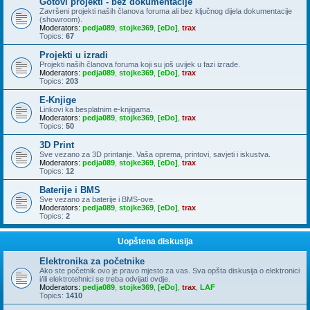
Gotovi projekti - bez dokumentacije
Završeni projekti naših članova foruma ali bez ključnog dijela dokumentacije
(showroom).
Moderators:
pedja089
,
stojke369
,
[eDo]
,
trax
Topics:
67
Projekti u izradi
Projekti naših članova foruma koji su još uvijek u fazi izrade.
Moderators:
pedja089
,
stojke369
,
[eDo]
,
trax
Topics:
203
E-Knjige
Linkovi ka besplatnim e-knjigama.
Moderators:
pedja089
,
stojke369
,
[eDo]
,
trax
Topics:
50
3D Print
Sve vezano za 3D printanje. Vaša oprema, printovi, savjeti i iskustva.
Moderators:
pedja089
,
stojke369
,
[eDo]
,
trax
Topics:
12
Baterije i BMS
Sve vezano za baterije i BMS-ove.
Moderators:
pedja089
,
stojke369
,
[eDo]
,
trax
Topics:
2
Uopštena diskusija
Elektronika za početnike
Ako ste početnik ovo je pravo mjesto za vas. Sva opšta diskusija o elektronici
i/ili elektrotehnici se treba odvijati ovdje.
Moderators:
pedja089
,
stojke369
,
[eDo]
,
trax
,
LAF
Topics:
1410