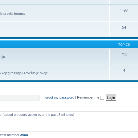
1168
de pravila foruma!
54
TOPICS
756
vdje.
4
o kojeg razloga) završilo je ovdje.
I forgot my password
|
Remember me
ts (based on users active over the past 5 minutes)
ewest member
avan