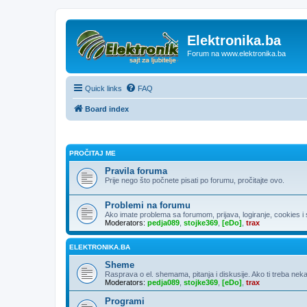
Elektronika.ba
Forum na www.elektronika.ba
Quick links
FAQ
Board index
PROČITAJ ME
Pravila foruma
Prije nego što počnete pisati po forumu, pročitajte ovo.
Problemi na forumu
Ako imate problema sa forumom, prijava, logiranje, cookies i sl
Moderators:
pedja089
,
stojke369
,
[eDo]
,
trax
ELEKTRONIKA.BA
Sheme
Rasprava o el. shemama, pitanja i diskusije. Ako ti treba neka
Moderators:
pedja089
,
stojke369
,
[eDo]
,
trax
Programi