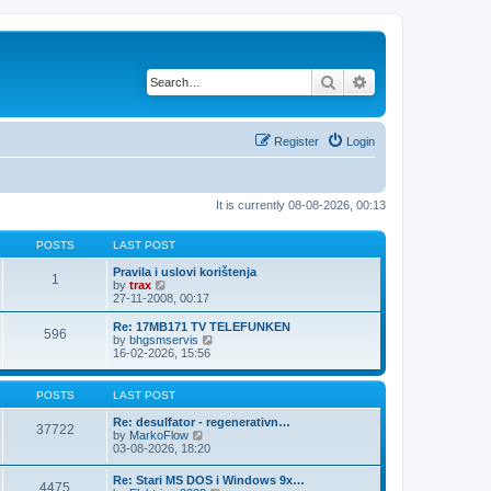
Search
Advanced search
Register
Login
It is currently 08-08-2026, 00:13
POSTS
LAST POST
Pravila i uslovi korištenja
1
V
by
trax
i
27-11-2008, 00:17
e
w
Re: 17MB171 TV TELEFUNKEN
596
t
V
by
bhgsmservis
h
i
16-02-2026, 15:56
e
e
l
w
a
t
POSTS
LAST POST
t
h
e
e
Re: desulfator - regenerativn…
37722
s
l
V
by
MarkoFlow
t
a
i
03-08-2026, 18:20
p
t
e
o
e
w
Re: Stari MS DOS i Windows 9x…
s
s
4475
t