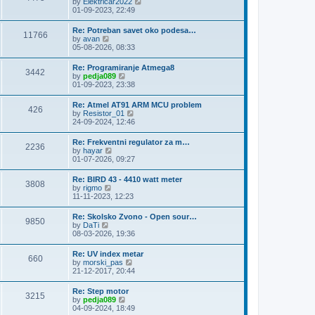
V
by
Elektricar2022
t
t
h
i
01-09-2023, 22:49
p
e
e
o
l
w
s
Re: Potreban savet oko podesa…
a
11766
t
t
V
by
avan
t
h
i
05-08-2026, 08:33
e
e
e
s
l
w
t
Re: Programiranje Atmega8
a
3442
t
p
V
by
pedja089
t
h
o
i
01-09-2023, 23:38
e
e
s
e
s
l
t
w
t
Re: Atmel AT91 ARM MCU problem
a
426
t
p
V
by
Resistor_01
t
h
o
i
24-09-2024, 12:46
e
e
s
e
s
l
t
w
t
Re: Frekventni regulator za m…
a
2236
t
p
V
by
hayar
t
h
o
i
01-07-2026, 09:27
e
e
s
e
s
l
t
w
t
Re: BIRD 43 - 4410 watt meter
a
3808
t
p
V
by
rigmo
t
h
o
i
11-11-2023, 12:23
e
e
s
e
s
l
t
w
t
Re: Skolsko Zvono - Open sour…
a
9850
t
p
V
by
DaTi
t
h
o
i
08-03-2026, 19:36
e
e
s
e
s
l
t
w
t
Re: UV index metar
a
660
t
p
V
by
morski_pas
t
h
o
i
21-12-2017, 20:44
e
e
s
e
s
l
t
w
t
Re: Step motor
a
3215
t
p
V
by
pedja089
t
h
o
i
04-09-2024, 18:49
e
e
s