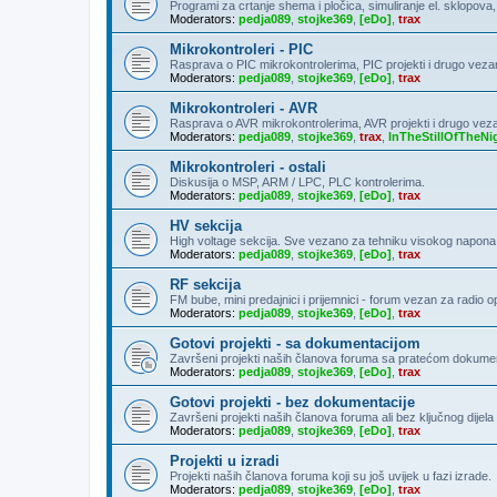
Programi za crtanje shema i pločica, simuliranje el. sklopova
Moderators:
pedja089
,
stojke369
,
[eDo]
,
trax
Mikrokontroleri - PIC
Rasprava o PIC mikrokontrolerima, PIC projekti i drugo veza
Moderators:
pedja089
,
stojke369
,
[eDo]
,
trax
Mikrokontroleri - AVR
Rasprava o AVR mikrokontrolerima, AVR projekti i drugo vez
Moderators:
pedja089
,
stojke369
,
trax
,
InTheStillOfTheNi
Mikrokontroleri - ostali
Diskusija o MSP, ARM / LPC, PLC kontrolerima.
Moderators:
pedja089
,
stojke369
,
[eDo]
,
trax
HV sekcija
High voltage sekcija. Sve vezano za tehniku visokog napona
Moderators:
pedja089
,
stojke369
,
[eDo]
,
trax
RF sekcija
FM bube, mini predajnici i prijemnici - forum vezan za radio 
Moderators:
pedja089
,
stojke369
,
[eDo]
,
trax
Gotovi projekti - sa dokumentacijom
Završeni projekti naših članova foruma sa pratećom dokumen
Moderators:
pedja089
,
stojke369
,
[eDo]
,
trax
Gotovi projekti - bez dokumentacije
Završeni projekti naših članova foruma ali bez ključnog dije
Moderators:
pedja089
,
stojke369
,
[eDo]
,
trax
Projekti u izradi
Projekti naših članova foruma koji su još uvijek u fazi izrade.
Moderators:
pedja089
,
stojke369
,
[eDo]
,
trax