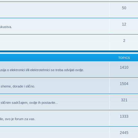
50
12
iskustva.
2
TOPICS
1410
 o elektronici i/ili elektrotehnici se treba odvijati ovdje.
1504
 sheme, dorade i slično.
321
 sličnim sadržajem, ovdje ih postavite...
1333
 dio, ovo je forum za vas.
2445