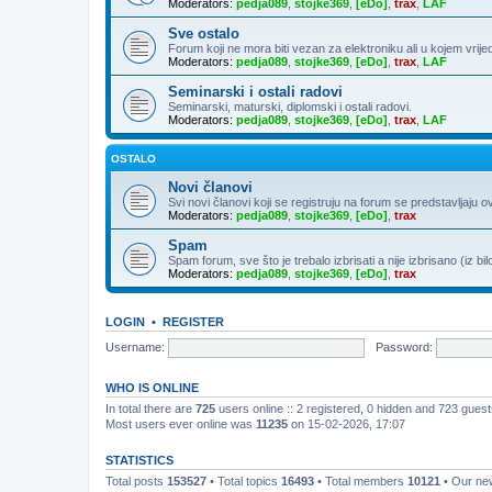
Moderators:
pedja089
,
stojke369
,
[eDo]
,
trax
,
LAF
Sve ostalo
Forum koji ne mora biti vezan za elektroniku ali u kojem vrije
Moderators:
pedja089
,
stojke369
,
[eDo]
,
trax
,
LAF
Seminarski i ostali radovi
Seminarski, maturski, diplomski i ostali radovi.
Moderators:
pedja089
,
stojke369
,
[eDo]
,
trax
,
LAF
OSTALO
Novi članovi
Svi novi članovi koji se registruju na forum se predstavljaju o
Moderators:
pedja089
,
stojke369
,
[eDo]
,
trax
Spam
Spam forum, sve što je trebalo izbrisati a nije izbrisano (iz bil
Moderators:
pedja089
,
stojke369
,
[eDo]
,
trax
LOGIN
•
REGISTER
Username:
Password:
WHO IS ONLINE
In total there are
725
users online :: 2 registered, 0 hidden and 723 gues
Most users ever online was
11235
on 15-02-2026, 17:07
STATISTICS
Total posts
153527
• Total topics
16493
• Total members
10121
• Our n