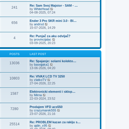
e
s
l
t
w
t
Re: Sam Svoj Majstor - SAM - …
a
241
t
p
V
by
WhiteHead
t
h
o
i
04-08-2025, 07:24
e
e
s
e
s
l
t
w
t
Ender 3 Pro SKR mini 3.0 - Bl…
a
656
t
p
V
by
andrsd
t
h
o
i
15-07-2026, 14:29
e
e
s
e
s
l
t
w
t
Re: Punjač za aku odvijač?
a
4
t
p
V
by
provincijalac
t
h
o
i
03-09-2025, 20:23
e
e
s
e
s
l
t
w
t
a
t
p
POSTS
LAST POST
t
h
o
e
e
s
Re: Spajanje: solarni kolekto…
s
13036
l
t
V
by
basejjaka1
t
a
i
13-06-2026, 04:20
p
t
e
o
e
w
s
Re: VIVAX LCD TV 3250
s
10803
t
t
V
by
zlatkoTV
t
h
i
27-04-2026, 22:25
p
e
e
o
l
w
s
Elektronicki elementi i sklop…
a
1587
t
t
V
by
Mirna
t
h
i
22-03-2024, 23:52
e
e
e
s
l
w
t
Prodajem VFD acs550
a
7280
t
p
V
by
crazymarek555
t
h
o
i
23-07-2026, 21:16
e
e
s
e
s
l
t
w
t
Re: PROBLEM kazan za rakiju s…
a
25514
t
p
V
by
ajdin_x95
t
h
o
i