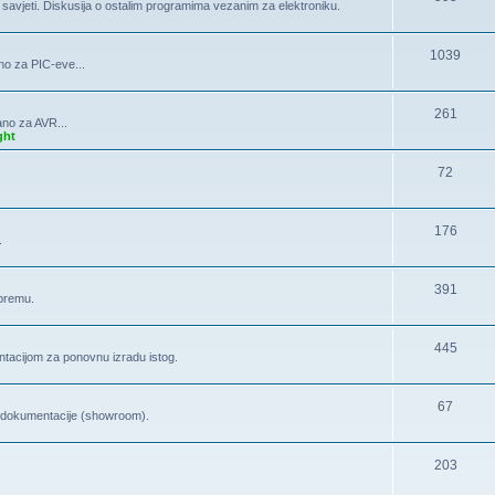
, savjeti. Diskusija o ostalim programima vezanim za elektroniku.
1039
no za PIC-eve...
261
ano za AVR...
ght
72
176
.
391
opremu.
445
tacijom za ponovnu izradu istog.
67
la dokumentacije (showroom).
203