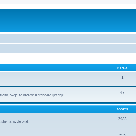
TOPICS
1
67
ično, ovdje se obratite ili pronađite rješenje.
TOPICS
3983
 shema, ovdje pitaj.
595