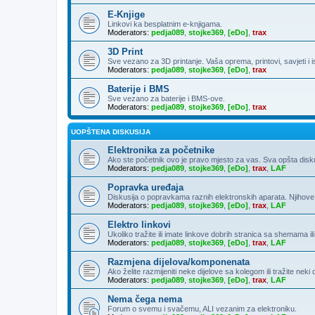
E-Knjige
Linkovi ka besplatnim e-knjigama.
Moderators:
pedja089
,
stojke369
,
[eDo]
,
trax
3D Print
Sve vezano za 3D printanje. Vaša oprema, printovi, savjeti i 
Moderators:
pedja089
,
stojke369
,
[eDo]
,
trax
Baterije i BMS
Sve vezano za baterije i BMS-ove.
Moderators:
pedja089
,
stojke369
,
[eDo]
,
trax
UOPŠTENA DISKUSIJA
Elektronika za početnike
Ako ste početnik ovo je pravo mjesto za vas. Sva opšta diskusija
Moderators:
pedja089
,
stojke369
,
[eDo]
,
trax
,
LAF
Popravka uređaja
Diskusija o popravkama raznih elektronskih aparata. Njihove
Moderators:
pedja089
,
stojke369
,
[eDo]
,
trax
,
LAF
Elektro linkovi
Ukoliko tražite ili imate linkove dobrih stranica sa shemama ili
Moderators:
pedja089
,
stojke369
,
[eDo]
,
trax
,
LAF
Razmjena dijelova/komponenata
Ako želite razmijeniti neke dijelove sa kolegom ili tražite neki
Moderators:
pedja089
,
stojke369
,
[eDo]
,
trax
,
LAF
Nema čega nema
Forum o svemu i svačemu, ALI vezanim za elektroniku.