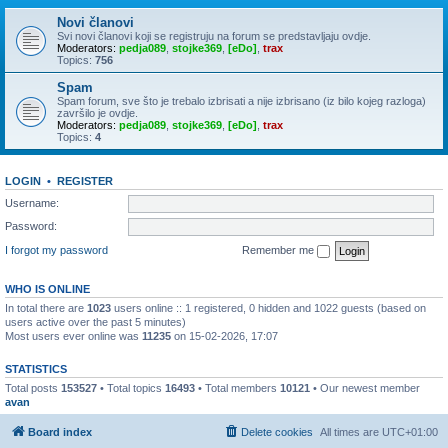
Novi članovi
Svi novi članovi koji se registruju na forum se predstavljaju ovdje.
Moderators:
pedja089
,
stojke369
,
[eDo]
,
trax
Topics:
756
Spam
Spam forum, sve što je trebalo izbrisati a nije izbrisano (iz bilo kojeg razloga)
završilo je ovdje.
Moderators:
pedja089
,
stojke369
,
[eDo]
,
trax
Topics:
4
LOGIN
•
REGISTER
Username:
Password:
I forgot my password
Remember me
WHO IS ONLINE
In total there are
1023
users online :: 1 registered, 0 hidden and 1022 guests (based on
users active over the past 5 minutes)
Most users ever online was
11235
on 15-02-2026, 17:07
STATISTICS
Total posts
153527
• Total topics
16493
• Total members
10121
• Our newest member
avan
Board index
Delete cookies
All times are
UTC+01:00