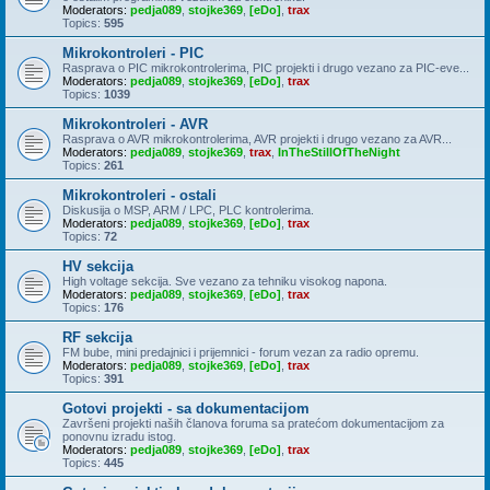
Moderators:
pedja089
,
stojke369
,
[eDo]
,
trax
Topics:
595
Mikrokontroleri - PIC
Rasprava o PIC mikrokontrolerima, PIC projekti i drugo vezano za PIC-eve...
Moderators:
pedja089
,
stojke369
,
[eDo]
,
trax
Topics:
1039
Mikrokontroleri - AVR
Rasprava o AVR mikrokontrolerima, AVR projekti i drugo vezano za AVR...
Moderators:
pedja089
,
stojke369
,
trax
,
InTheStillOfTheNight
Topics:
261
Mikrokontroleri - ostali
Diskusija o MSP, ARM / LPC, PLC kontrolerima.
Moderators:
pedja089
,
stojke369
,
[eDo]
,
trax
Topics:
72
HV sekcija
High voltage sekcija. Sve vezano za tehniku visokog napona.
Moderators:
pedja089
,
stojke369
,
[eDo]
,
trax
Topics:
176
RF sekcija
FM bube, mini predajnici i prijemnici - forum vezan za radio opremu.
Moderators:
pedja089
,
stojke369
,
[eDo]
,
trax
Topics:
391
Gotovi projekti - sa dokumentacijom
Završeni projekti naših članova foruma sa pratećom dokumentacijom za
ponovnu izradu istog.
Moderators:
pedja089
,
stojke369
,
[eDo]
,
trax
Topics:
445