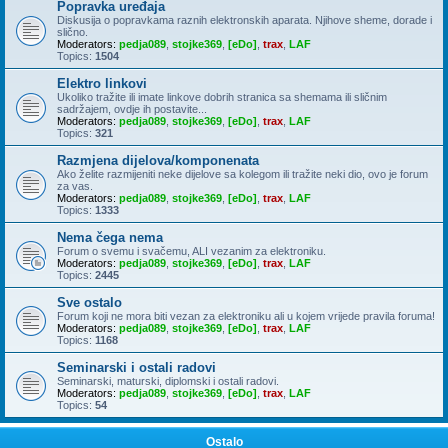
Popravka uređaja
Diskusija o popravkama raznih elektronskih aparata. Njihove sheme, dorade i
slično.
Moderators:
pedja089
,
stojke369
,
[eDo]
,
trax
,
LAF
Topics:
1504
Elektro linkovi
Ukoliko tražite ili imate linkove dobrih stranica sa shemama ili sličnim
sadržajem, ovdje ih postavite...
Moderators:
pedja089
,
stojke369
,
[eDo]
,
trax
,
LAF
Topics:
321
Razmjena dijelova/komponenata
Ako želite razmijeniti neke dijelove sa kolegom ili tražite neki dio, ovo je forum
za vas.
Moderators:
pedja089
,
stojke369
,
[eDo]
,
trax
,
LAF
Topics:
1333
Nema čega nema
Forum o svemu i svačemu, ALI vezanim za elektroniku.
Moderators:
pedja089
,
stojke369
,
[eDo]
,
trax
,
LAF
Topics:
2445
Sve ostalo
Forum koji ne mora biti vezan za elektroniku ali u kojem vrijede pravila foruma!
Moderators:
pedja089
,
stojke369
,
[eDo]
,
trax
,
LAF
Topics:
1168
Seminarski i ostali radovi
Seminarski, maturski, diplomski i ostali radovi.
Moderators:
pedja089
,
stojke369
,
[eDo]
,
trax
,
LAF
Topics:
54
Ostalo