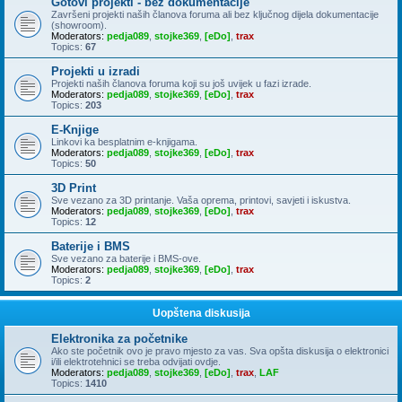
Gotovi projekti - bez dokumentacije
Završeni projekti naših članova foruma ali bez ključnog dijela dokumentacije
(showroom).
Moderators:
pedja089
,
stojke369
,
[eDo]
,
trax
Topics:
67
Projekti u izradi
Projekti naših članova foruma koji su još uvijek u fazi izrade.
Moderators:
pedja089
,
stojke369
,
[eDo]
,
trax
Topics:
203
E-Knjige
Linkovi ka besplatnim e-knjigama.
Moderators:
pedja089
,
stojke369
,
[eDo]
,
trax
Topics:
50
3D Print
Sve vezano za 3D printanje. Vaša oprema, printovi, savjeti i iskustva.
Moderators:
pedja089
,
stojke369
,
[eDo]
,
trax
Topics:
12
Baterije i BMS
Sve vezano za baterije i BMS-ove.
Moderators:
pedja089
,
stojke369
,
[eDo]
,
trax
Topics:
2
Uopštena diskusija
Elektronika za početnike
Ako ste početnik ovo je pravo mjesto za vas. Sva opšta diskusija o elektronici
i/ili elektrotehnici se treba odvijati ovdje.
Moderators:
pedja089
,
stojke369
,
[eDo]
,
trax
,
LAF
Topics:
1410