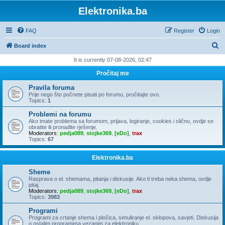
Elektronika.ba
FAQ
Register
Login
S
Board index
e
It is currently 07-08-2026, 02:47
a
Pročitaj me
r
Pravila foruma
c
Prije nego što počnete pisati po forumu, pročitajte ovo.
Topics:
1
h
Problemi na forumu
Ako imate problema sa forumom, prijava, logiranje, cookies i slično, ovdje se
obratite ili pronađite rješenje.
Moderators:
pedja089
,
stojke369
,
[eDo]
,
trax
Topics:
67
Elektronika.ba
Sheme
Rasprava o el. shemama, pitanja i diskusije. Ako ti treba neka shema, ovdje
pitaj.
Moderators:
pedja089
,
stojke369
,
[eDo]
,
trax
Topics:
3983
Programi
Programi za crtanje shema i pločica, simuliranje el. sklopova, savjeti. Diskusija
o ostalim programima vezanim za elektroniku.