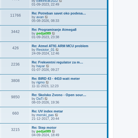
V
by
Elektricar2022
t
t
h
i
01-09-2023, 22:49
p
e
e
o
l
w
s
Re: Potreban savet oko podesa…
a
11766
t
t
V
by
avan
t
h
i
05-08-2026, 08:33
e
e
e
s
l
w
t
Re: Programiranje Atmega8
a
3442
t
p
V
by
pedja089
t
h
o
i
01-09-2023, 23:38
e
e
s
e
s
l
t
w
t
Re: Atmel AT91 ARM MCU problem
a
426
t
p
V
by
Resistor_01
t
h
o
i
24-09-2024, 12:46
e
e
s
e
s
l
t
w
t
Re: Frekventni regulator za m…
a
2236
t
p
V
by
hayar
t
h
o
i
01-07-2026, 09:27
e
e
s
e
s
l
t
w
t
Re: BIRD 43 - 4410 watt meter
a
3808
t
p
V
by
rigmo
t
h
o
i
11-11-2023, 12:23
e
e
s
e
s
l
t
w
t
Re: Skolsko Zvono - Open sour…
a
9850
t
p
V
by
DaTi
t
h
o
i
08-03-2026, 19:36
e
e
s
e
s
l
t
w
t
Re: UV index metar
a
660
t
p
V
by
morski_pas
t
h
o
i
21-12-2017, 20:44
e
e
s
e
s
l
t
w
t
Re: Step motor
a
3215
t
p
V
by
pedja089
t
h
o
i
04-09-2024, 18:49
e
e
s