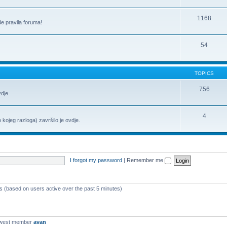
1168
de pravila foruma!
54
TOPICS
756
vdje.
4
o kojeg razloga) završilo je ovdje.
I forgot my password
|
Remember me
ts (based on users active over the past 5 minutes)
ewest member
avan