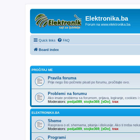
Elektronika.ba
Forum na www.elektronika.ba
Quick links
FAQ
Board index
PROČITAJ ME
Pravila foruma
Prije nego što počnete pisati po forumu, pročitajte ovo.
Problemi na forumu
Ako imate problema sa forumom, prijava, logiranje, cookies i sl
Moderators:
pedja089
,
stojke369
,
[eDo]
,
trax
ELEKTRONIKA.BA
Sheme
Rasprava o el. shemama, pitanja i diskusije. Ako ti treba neka
Moderators:
pedja089
,
stojke369
,
[eDo]
,
trax
Programi