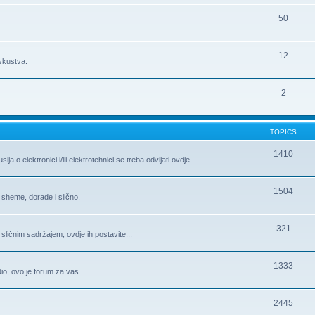
50
12
iskustva.
2
TOPICS
1410
 o elektronici i/ili elektrotehnici se treba odvijati ovdje.
1504
 sheme, dorade i slično.
321
 sličnim sadržajem, ovdje ih postavite...
1333
 dio, ovo je forum za vas.
2445