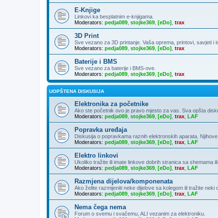
E-Knjige
Linkovi ka besplatnim e-knjigama.
Moderators:
pedja089
,
stojke369
,
[eDo]
,
trax
3D Print
Sve vezano za 3D printanje. Vaša oprema, printovi, savjeti i 
Moderators:
pedja089
,
stojke369
,
[eDo]
,
trax
Baterije i BMS
Sve vezano za baterije i BMS-ove.
Moderators:
pedja089
,
stojke369
,
[eDo]
,
trax
UOPŠTENA DISKUSIJA
Elektronika za početnike
Ako ste početnik ovo je pravo mjesto za vas. Sva opšta diskusija
Moderators:
pedja089
,
stojke369
,
[eDo]
,
trax
,
LAF
Popravka uređaja
Diskusija o popravkama raznih elektronskih aparata. Njihove
Moderators:
pedja089
,
stojke369
,
[eDo]
,
trax
,
LAF
Elektro linkovi
Ukoliko tražite ili imate linkove dobrih stranica sa shemama ili
Moderators:
pedja089
,
stojke369
,
[eDo]
,
trax
,
LAF
Razmjena dijelova/komponenata
Ako želite razmijeniti neke dijelove sa kolegom ili tražite neki
Moderators:
pedja089
,
stojke369
,
[eDo]
,
trax
,
LAF
Nema čega nema
Forum o svemu i svačemu, ALI vezanim za elektroniku.