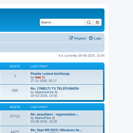
Search
Advanced search
Register
Login
It is currently 09-08-2026, 15:04
POSTS
LAST POST
Pravila i uslovi korištenja
1
V
by
trax
i
27-11-2008, 00:17
e
w
Re: 17MB171 TV TELEFUNKEN
596
t
V
by
bhgsmservis
h
i
16-02-2026, 15:56
e
e
l
w
a
t
POSTS
LAST POST
t
h
e
e
Re: desulfator - regenerativn…
37722
s
l
V
by
MarkoFlow
t
a
i
03-08-2026, 18:20
p
t
e
o
e
w
Re: Stari MS DOS i Windows 9x…
s
s
4475
t