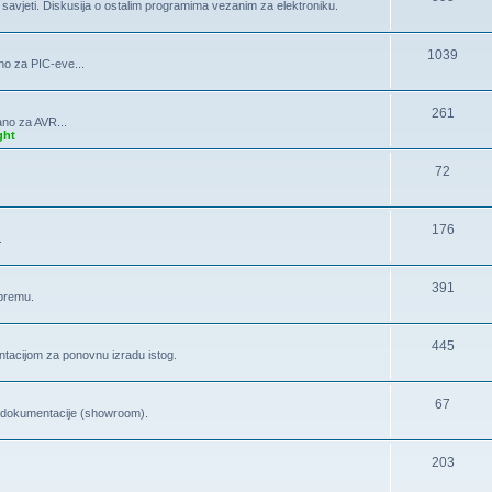
, savjeti. Diskusija o ostalim programima vezanim za elektroniku.
1039
no za PIC-eve...
261
ano za AVR...
ght
72
176
.
391
opremu.
445
tacijom za ponovnu izradu istog.
67
la dokumentacije (showroom).
203