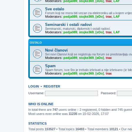
Moderators:
pedja089
,
stojke369
,
[eDo]
,
trax
,
LAF
Sve ostalo
Forum koji ne mora biti vezan za elektroniku ali u kojem vrije
Moderators:
pedja089
,
stojke369
,
[eDo]
,
trax
,
LAF
Seminarski i ostali radovi
Seminarski, maturski, diplomski i ostali radovi.
Moderators:
pedja089
,
stojke369
,
[eDo]
,
trax
,
LAF
OSTALO
Novi članovi
Svi novi članovi koji se registruju na forum se predstavljaju o
Moderators:
pedja089
,
stojke369
,
[eDo]
,
trax
Spam
Spam forum, sve što je trebalo izbrisati a nije izbrisano (iz bil
Moderators:
pedja089
,
stojke369
,
[eDo]
,
trax
LOGIN
•
REGISTER
Username:
Password:
WHO IS ONLINE
In total there are
747
users online :: 2 registered, 0 hidden and 745 gues
Most users ever online was
11235
on 15-02-2026, 17:07
STATISTICS
Total posts
153527
• Total topics
16493
• Total members
10121
• Our n