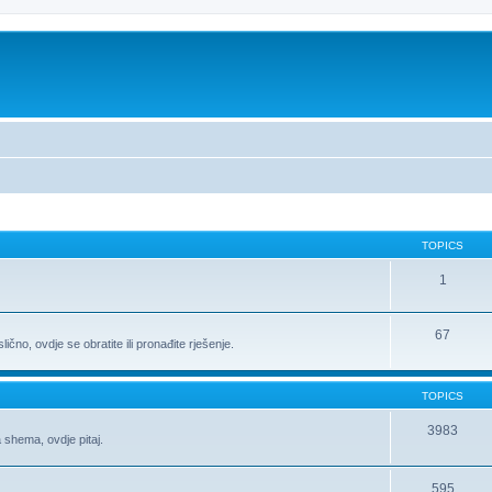
TOPICS
1
67
ično, ovdje se obratite ili pronađite rješenje.
TOPICS
3983
 shema, ovdje pitaj.
595