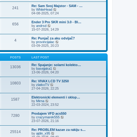
e
s
l
t
w
t
Re: Sam Svoj Majstor - SAM - …
a
241
t
p
V
by
WhiteHead
t
h
o
i
04-08-2025, 07:24
e
e
s
e
s
l
t
w
t
Ender 3 Pro SKR mini 3.0 - Bl…
a
656
t
p
V
by
andrsd
t
h
o
i
15-07-2026, 14:29
e
e
s
e
s
l
t
w
t
Re: Punjač za aku odvijač?
a
4
t
p
V
by
provincijalac
t
h
o
i
03-09-2025, 20:23
e
e
s
e
s
l
t
w
t
a
t
p
POSTS
LAST POST
t
h
o
e
e
s
Re: Spajanje: solarni kolekto…
s
13036
l
t
V
by
basejjaka1
t
a
i
13-06-2026, 04:20
p
t
e
o
e
w
s
Re: VIVAX LCD TV 3250
s
10803
t
t
V
by
zlatkoTV
t
h
i
27-04-2026, 22:25
p
e
e
o
l
w
s
Elektronicki elementi i sklop…
a
1587
t
t
V
by
Mirna
t
h
i
22-03-2024, 23:52
e
e
e
s
l
w
t
Prodajem VFD acs550
a
7280
t
p
V
by
crazymarek555
t
h
o
i
23-07-2026, 21:16
e
e
s
e
s
l
t
w
t
Re: PROBLEM kazan za rakiju s…
a
25514
t
p
V
by
ajdin_x95
t
h
o
i