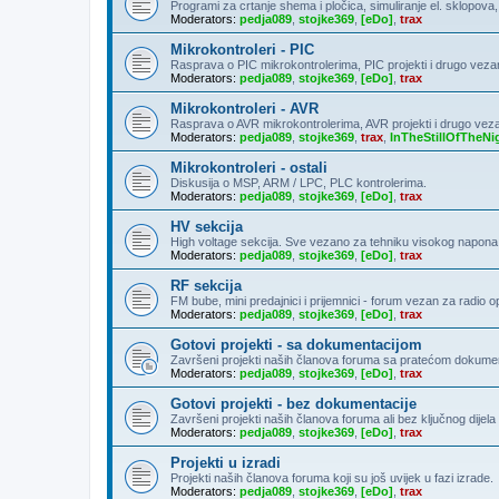
Programi za crtanje shema i pločica, simuliranje el. sklopova
Moderators:
pedja089
,
stojke369
,
[eDo]
,
trax
Mikrokontroleri - PIC
Rasprava o PIC mikrokontrolerima, PIC projekti i drugo veza
Moderators:
pedja089
,
stojke369
,
[eDo]
,
trax
Mikrokontroleri - AVR
Rasprava o AVR mikrokontrolerima, AVR projekti i drugo vez
Moderators:
pedja089
,
stojke369
,
trax
,
InTheStillOfTheNi
Mikrokontroleri - ostali
Diskusija o MSP, ARM / LPC, PLC kontrolerima.
Moderators:
pedja089
,
stojke369
,
[eDo]
,
trax
HV sekcija
High voltage sekcija. Sve vezano za tehniku visokog napona
Moderators:
pedja089
,
stojke369
,
[eDo]
,
trax
RF sekcija
FM bube, mini predajnici i prijemnici - forum vezan za radio 
Moderators:
pedja089
,
stojke369
,
[eDo]
,
trax
Gotovi projekti - sa dokumentacijom
Završeni projekti naših članova foruma sa pratećom dokumen
Moderators:
pedja089
,
stojke369
,
[eDo]
,
trax
Gotovi projekti - bez dokumentacije
Završeni projekti naših članova foruma ali bez ključnog dije
Moderators:
pedja089
,
stojke369
,
[eDo]
,
trax
Projekti u izradi
Projekti naših članova foruma koji su još uvijek u fazi izrade.
Moderators:
pedja089
,
stojke369
,
[eDo]
,
trax