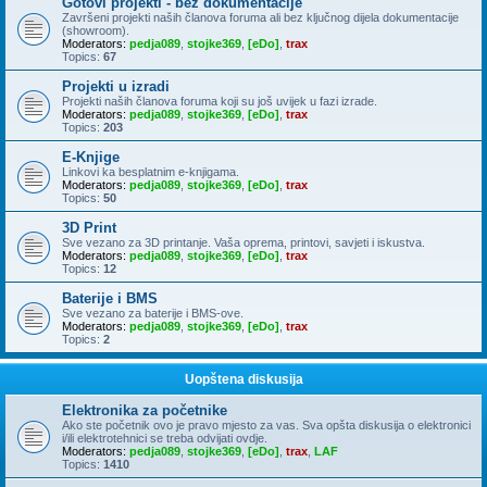
Gotovi projekti - bez dokumentacije
Završeni projekti naših članova foruma ali bez ključnog dijela dokumentacije
(showroom).
Moderators:
pedja089
,
stojke369
,
[eDo]
,
trax
Topics:
67
Projekti u izradi
Projekti naših članova foruma koji su još uvijek u fazi izrade.
Moderators:
pedja089
,
stojke369
,
[eDo]
,
trax
Topics:
203
E-Knjige
Linkovi ka besplatnim e-knjigama.
Moderators:
pedja089
,
stojke369
,
[eDo]
,
trax
Topics:
50
3D Print
Sve vezano za 3D printanje. Vaša oprema, printovi, savjeti i iskustva.
Moderators:
pedja089
,
stojke369
,
[eDo]
,
trax
Topics:
12
Baterije i BMS
Sve vezano za baterije i BMS-ove.
Moderators:
pedja089
,
stojke369
,
[eDo]
,
trax
Topics:
2
Uopštena diskusija
Elektronika za početnike
Ako ste početnik ovo je pravo mjesto za vas. Sva opšta diskusija o elektronici
i/ili elektrotehnici se treba odvijati ovdje.
Moderators:
pedja089
,
stojke369
,
[eDo]
,
trax
,
LAF
Topics:
1410