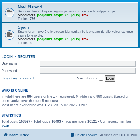
Novi članovi
Svi novi članovi koji se registruju na forum se predstavljaju ovdje.
Moderators:
pedja089
,
stojke369
,
[eDo]
,
trax
Topics:
756
Spam
Spam forum, sve što je trebalo izbrisati a nije izbrisano (iz bilo kojeg razloga)
završilo je ovdje.
Moderators:
pedja089
,
stojke369
,
[eDo]
,
trax
Topics:
4
LOGIN
•
REGISTER
Username:
Password:
I forgot my password
Remember me
WHO IS ONLINE
In total there are
864
users online :: 4 registered, 0 hidden and 860 guests (based on
users active over the past 5 minutes)
Most users ever online was
11235
on 15-02-2026, 17:07
STATISTICS
Total posts
153527
• Total topics
16493
• Total members
10121
• Our newest member
avan
Board index
Delete cookies
All times are
UTC+01:00