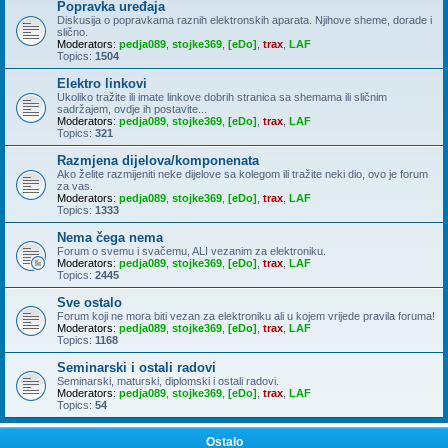
Popravka uređaja
Diskusija o popravkama raznih elektronskih aparata. Njihove sheme, dorade i
slično.
Moderators:
pedja089
,
stojke369
,
[eDo]
,
trax
,
LAF
Topics:
1504
Elektro linkovi
Ukoliko tražite ili imate linkove dobrih stranica sa shemama ili sličnim
sadržajem, ovdje ih postavite...
Moderators:
pedja089
,
stojke369
,
[eDo]
,
trax
,
LAF
Topics:
321
Razmjena dijelova/komponenata
Ako želite razmijeniti neke dijelove sa kolegom ili tražite neki dio, ovo je forum
za vas.
Moderators:
pedja089
,
stojke369
,
[eDo]
,
trax
,
LAF
Topics:
1333
Nema čega nema
Forum o svemu i svačemu, ALI vezanim za elektroniku.
Moderators:
pedja089
,
stojke369
,
[eDo]
,
trax
,
LAF
Topics:
2445
Sve ostalo
Forum koji ne mora biti vezan za elektroniku ali u kojem vrijede pravila foruma!
Moderators:
pedja089
,
stojke369
,
[eDo]
,
trax
,
LAF
Topics:
1168
Seminarski i ostali radovi
Seminarski, maturski, diplomski i ostali radovi.
Moderators:
pedja089
,
stojke369
,
[eDo]
,
trax
,
LAF
Topics:
54
Ostalo