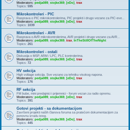
Moderators:
pedja089
,
stojke369
,
[eDo]
,
trax
Topics:
595
Mikrokontroleri - PIC
Rasprava o PIC mikrokontrolerima, PIC projekti i drugo vezano za PIC-eve...
Moderators:
pedja089
,
stojke369
,
[eDo]
,
trax
Topics:
1039
Mikrokontroleri - AVR
Rasprava o AVR mikrokontrolerima, AVR projekti i drugo vezano za AVR...
Moderators:
pedja089
,
stojke369
,
trax
,
InTheStillOfTheNight
Topics:
261
Mikrokontroleri - ostali
Diskusija o MSP, ARM / LPC, PLC kontrolerima.
Moderators:
pedja089
,
stojke369
,
[eDo]
,
trax
Topics:
72
HV sekcija
High voltage sekcija. Sve vezano za tehniku visokog napona.
Moderators:
pedja089
,
stojke369
,
[eDo]
,
trax
Topics:
176
RF sekcija
FM bube, mini predajnici i prijemnici - forum vezan za radio opremu.
Moderators:
pedja089
,
stojke369
,
[eDo]
,
trax
Topics:
391
Gotovi projekti - sa dokumentacijom
Završeni projekti naših članova foruma sa pratećom dokumentacijom za
ponovnu izradu istog.
Moderators:
pedja089
,
stojke369
,
[eDo]
,
trax
Topics:
445