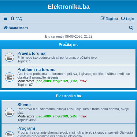
Elektronika.ba
FAQ
Register
Login
S
Board index
e
It is currently 08-08-2026, 21:29
a
Pročitaj me
r
Pravila foruma
c
Prije nego što počnete pisati po forumu, pročitajte ovo.
Topics:
1
h
Problemi na forumu
Ako imate problema sa forumom, prijava, logiranje, cookies i slično, ovdje se
obratite ili pronađite rješenje.
Moderators:
pedja089
,
stojke369
,
[eDo]
,
trax
Topics:
67
Elektronika.ba
Sheme
Rasprava o el. shemama, pitanja i diskusije. Ako ti treba neka shema, ovdje
pitaj.
Moderators:
pedja089
,
stojke369
,
[eDo]
,
trax
Topics:
3983
Programi
Programi za crtanje shema i pločica, simuliranje el. sklopova, savjeti. Diskusija
o ostalim programima vezanim za elektroniku.