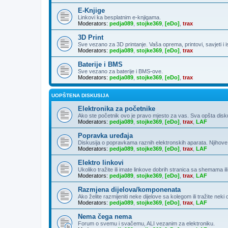
E-Knjige
Linkovi ka besplatnim e-knjigama.
Moderators:
pedja089
,
stojke369
,
[eDo]
,
trax
3D Print
Sve vezano za 3D printanje. Vaša oprema, printovi, savjeti i 
Moderators:
pedja089
,
stojke369
,
[eDo]
,
trax
Baterije i BMS
Sve vezano za baterije i BMS-ove.
Moderators:
pedja089
,
stojke369
,
[eDo]
,
trax
UOPŠTENA DISKUSIJA
Elektronika za početnike
Ako ste početnik ovo je pravo mjesto za vas. Sva opšta diskusija
Moderators:
pedja089
,
stojke369
,
[eDo]
,
trax
,
LAF
Popravka uređaja
Diskusija o popravkama raznih elektronskih aparata. Njihove
Moderators:
pedja089
,
stojke369
,
[eDo]
,
trax
,
LAF
Elektro linkovi
Ukoliko tražite ili imate linkove dobrih stranica sa shemama ili
Moderators:
pedja089
,
stojke369
,
[eDo]
,
trax
,
LAF
Razmjena dijelova/komponenata
Ako želite razmijeniti neke dijelove sa kolegom ili tražite neki
Moderators:
pedja089
,
stojke369
,
[eDo]
,
trax
,
LAF
Nema čega nema
Forum o svemu i svačemu, ALI vezanim za elektroniku.