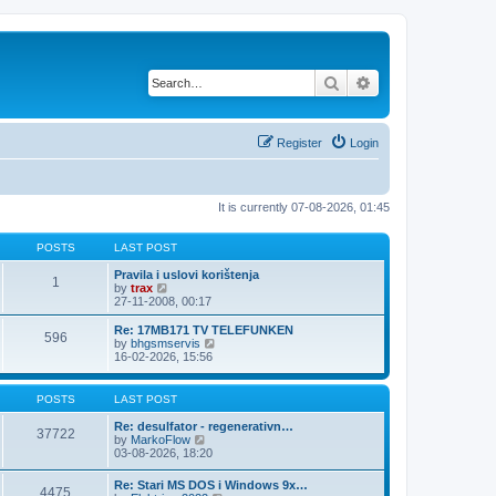
Search
Advanced search
Register
Login
It is currently 07-08-2026, 01:45
POSTS
LAST POST
Pravila i uslovi korištenja
1
V
by
trax
i
27-11-2008, 00:17
e
w
Re: 17MB171 TV TELEFUNKEN
596
t
V
by
bhgsmservis
h
i
16-02-2026, 15:56
e
e
l
w
a
t
POSTS
LAST POST
t
h
e
e
Re: desulfator - regenerativn…
37722
s
l
V
by
MarkoFlow
t
a
i
03-08-2026, 18:20
p
t
e
o
e
w
Re: Stari MS DOS i Windows 9x…
s
s
4475
t