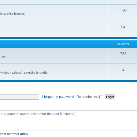
1168
de pravila foruma!
54
TOPICS
756
vdje.
4
o kojeg razloga) završilo je ovdje.
I forgot my password
|
Remember me
sts (based on users active over the past 5 minutes)
ewest member
avan