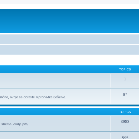
TOPICS
1
67
ično, ovdje se obratite ili pronađite rješenje.
TOPICS
3983
 shema, ovdje pitaj.
595