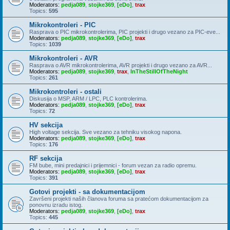
Moderators:
pedja089
,
stojke369
,
[eDo]
,
trax
Topics:
595
Mikrokontroleri - PIC
Rasprava o PIC mikrokontrolerima, PIC projekti i drugo vezano za PIC-eve...
Moderators:
pedja089
,
stojke369
,
[eDo]
,
trax
Topics:
1039
Mikrokontroleri - AVR
Rasprava o AVR mikrokontrolerima, AVR projekti i drugo vezano za AVR...
Moderators:
pedja089
,
stojke369
,
trax
,
InTheStillOfTheNight
Topics:
261
Mikrokontroleri - ostali
Diskusija o MSP, ARM / LPC, PLC kontrolerima.
Moderators:
pedja089
,
stojke369
,
[eDo]
,
trax
Topics:
72
HV sekcija
High voltage sekcija. Sve vezano za tehniku visokog napona.
Moderators:
pedja089
,
stojke369
,
[eDo]
,
trax
Topics:
176
RF sekcija
FM bube, mini predajnici i prijemnici - forum vezan za radio opremu.
Moderators:
pedja089
,
stojke369
,
[eDo]
,
trax
Topics:
391
Gotovi projekti - sa dokumentacijom
Završeni projekti naših članova foruma sa pratećom dokumentacijom za
ponovnu izradu istog.
Moderators:
pedja089
,
stojke369
,
[eDo]
,
trax
Topics:
445