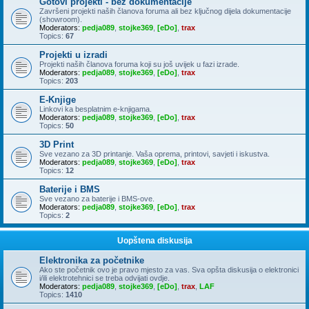
Gotovi projekti - bez dokumentacije
Završeni projekti naših članova foruma ali bez ključnog dijela dokumentacije
(showroom).
Moderators:
pedja089
,
stojke369
,
[eDo]
,
trax
Topics:
67
Projekti u izradi
Projekti naših članova foruma koji su još uvijek u fazi izrade.
Moderators:
pedja089
,
stojke369
,
[eDo]
,
trax
Topics:
203
E-Knjige
Linkovi ka besplatnim e-knjigama.
Moderators:
pedja089
,
stojke369
,
[eDo]
,
trax
Topics:
50
3D Print
Sve vezano za 3D printanje. Vaša oprema, printovi, savjeti i iskustva.
Moderators:
pedja089
,
stojke369
,
[eDo]
,
trax
Topics:
12
Baterije i BMS
Sve vezano za baterije i BMS-ove.
Moderators:
pedja089
,
stojke369
,
[eDo]
,
trax
Topics:
2
Uopštena diskusija
Elektronika za početnike
Ako ste početnik ovo je pravo mjesto za vas. Sva opšta diskusija o elektronici
i/ili elektrotehnici se treba odvijati ovdje.
Moderators:
pedja089
,
stojke369
,
[eDo]
,
trax
,
LAF
Topics:
1410