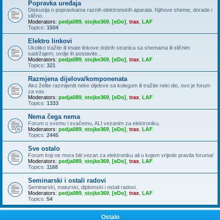
Popravka uređaja
Diskusija o popravkama raznih elektronskih aparata. Njihove sheme, dorade i
slično.
Moderators:
pedja089
,
stojke369
,
[eDo]
,
trax
,
LAF
Topics:
1504
Elektro linkovi
Ukoliko tražite ili imate linkove dobrih stranica sa shemama ili sličnim
sadržajem, ovdje ih postavite...
Moderators:
pedja089
,
stojke369
,
[eDo]
,
trax
,
LAF
Topics:
321
Razmjena dijelova/komponenata
Ako želite razmijeniti neke dijelove sa kolegom ili tražite neki dio, ovo je forum
za vas.
Moderators:
pedja089
,
stojke369
,
[eDo]
,
trax
,
LAF
Topics:
1333
Nema čega nema
Forum o svemu i svačemu, ALI vezanim za elektroniku.
Moderators:
pedja089
,
stojke369
,
[eDo]
,
trax
,
LAF
Topics:
2445
Sve ostalo
Forum koji ne mora biti vezan za elektroniku ali u kojem vrijede pravila foruma!
Moderators:
pedja089
,
stojke369
,
[eDo]
,
trax
,
LAF
Topics:
1168
Seminarski i ostali radovi
Seminarski, maturski, diplomski i ostali radovi.
Moderators:
pedja089
,
stojke369
,
[eDo]
,
trax
,
LAF
Topics:
54
Ostalo