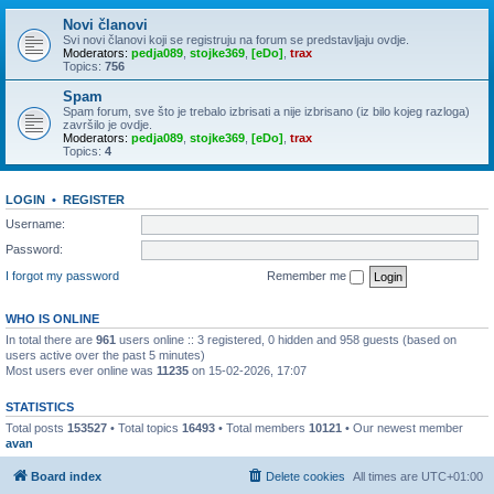
Novi članovi
Svi novi članovi koji se registruju na forum se predstavljaju ovdje.
Moderators:
pedja089
,
stojke369
,
[eDo]
,
trax
Topics:
756
Spam
Spam forum, sve što je trebalo izbrisati a nije izbrisano (iz bilo kojeg razloga)
završilo je ovdje.
Moderators:
pedja089
,
stojke369
,
[eDo]
,
trax
Topics:
4
LOGIN
•
REGISTER
Username:
Password:
I forgot my password
Remember me
WHO IS ONLINE
In total there are
961
users online :: 3 registered, 0 hidden and 958 guests (based on
users active over the past 5 minutes)
Most users ever online was
11235
on 15-02-2026, 17:07
STATISTICS
Total posts
153527
• Total topics
16493
• Total members
10121
• Our newest member
avan
Board index
Delete cookies
All times are
UTC+01:00