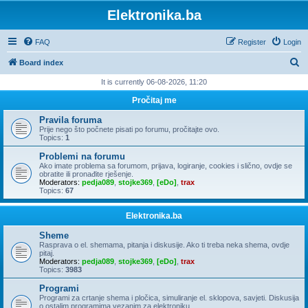
Elektronika.ba
FAQ
Register
Login
S
Board index
e
It is currently 06-08-2026, 11:20
a
Pročitaj me
r
Pravila foruma
c
Prije nego što počnete pisati po forumu, pročitajte ovo.
Topics:
1
h
Problemi na forumu
Ako imate problema sa forumom, prijava, logiranje, cookies i slično, ovdje se
obratite ili pronađite rješenje.
Moderators:
pedja089
,
stojke369
,
[eDo]
,
trax
Topics:
67
Elektronika.ba
Sheme
Rasprava o el. shemama, pitanja i diskusije. Ako ti treba neka shema, ovdje
pitaj.
Moderators:
pedja089
,
stojke369
,
[eDo]
,
trax
Topics:
3983
Programi
Programi za crtanje shema i pločica, simuliranje el. sklopova, savjeti. Diskusija
o ostalim programima vezanim za elektroniku.