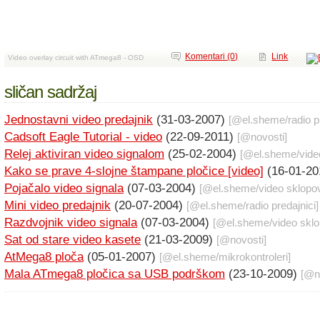
Komentari (0)
Link
Video overlay circuit with ATmega8 - OSD
sličan sadržaj
Jednostavni video predajnik
(31-03-2007)
[@
el.sheme
/
radio p
Cadsoft Eagle Tutorial - video
(22-09-2011)
[@
novosti
]
Relej aktiviran video signalom
(25-02-2004)
[@
el.sheme
/
vide
Kako se prave 4-slojne štampane pločice [video]
(16-01-2
Pojačalo video signala
(07-03-2004)
[@
el.sheme
/
video sklopo
Mini video predajnik
(20-07-2004)
[@
el.sheme
/
radio predajnici
]
Razdvojnik video signala
(07-03-2004)
[@
el.sheme
/
video sklo
Sat od stare video kasete
(21-03-2009)
[@
novosti
]
AtMega8 ploča
(05-01-2007)
[@
el.sheme
/
mikrokontroleri
]
Mala ATmega8 pločica sa USB podrškom
(23-10-2009)
[@
n