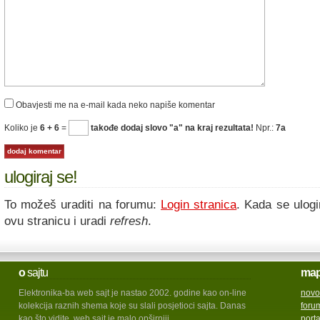
Obavjesti me na e-mail kada neko napiše komentar
Koliko je
6 + 6
=
takođe dodaj slovo "a" na kraj rezultata!
Npr.:
7a
ulogiraj se!
To možeš uraditi na forumu:
Login stranica
. Kada se ulogi
ovu stranicu i uradi
refresh
.
o
sajtu
ma
Elektronika-ba web sajt je nastao 2002. godine kao on-line
novo
kolekcija raznih shema koje su slali posjetioci sajta. Danas
foru
kao što vidite, web sajt je malo opširniji.
port