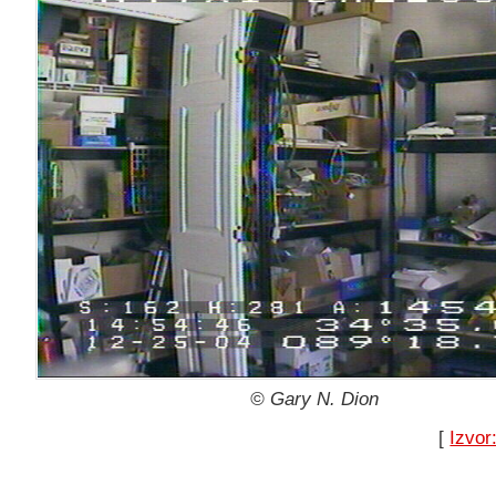
© Gary N. Dion
[
Izvor