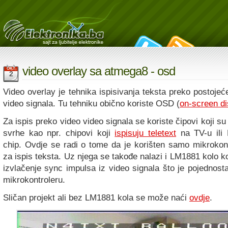
video overlay sa atmega8 - osd
OKT
2
Video overlay je tehnika ispisivanja teksta preko postoje
video signala. Tu tehniku obično koriste OSD (
on-screen di
Za ispis preko video video signala se koriste čipovi koji su
svrhe kao npr. chipovi koji
ispisuju teletext
na TV-u il
chip. Ovdje se radi o tome da je korišten samo mikroko
za ispis teksta. Uz njega se takođe nalazi i LM1881 kolo ko
izvlačenje sync impulsa iz video signala što je pojednost
mikrokontroleru.
Sličan projekt ali bez LM1881 kola se može naći
ovdje
.