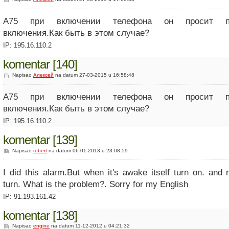
A75 при включении телефона он просит по
включения.Как быть в этом случае?
IP: 195.16.110.2
komentar [140]
Napisao
Алексей
na datum 27-03-2015 u 16:58:48
A75 при включении телефона он просит по
включения.Как быть в этом случае?
IP: 195.16.110.2
komentar [139]
Napisao
robert
na datum 06-01-2013 u 23:08:59
I did this alarm.But when it's awake itself turn on. and 
turn. What is the problem?. Sorry for my English
IP: 91.193.161.42
komentar [138]
Napisao
engine
na datum 11-12-2012 u 04:21:32