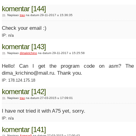
komentar [144]
Napisao
trax
na datum 29-11-2017 u 15:36:35
Check your email :)
IP: n/a
komentar [143]
Napisao
dimakrichino
na datum 29-11-2017 u 15:25:58
Hello! Can I get the program code on asm? The 
dima_krichino@mail.ru. Thank you.
IP: 178.124.175.18
komentar [142]
Napisao
trax
na datum 27-03-2015 u 17:09:01
I have not tried it with A75 yet, sorry.
IP: n/a
komentar [141]
Napisao
Алексей
na datum 27-03-2015 u 17:00:43