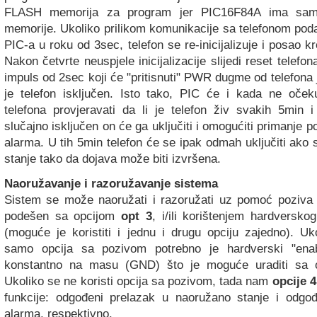
FLASH memorija za program jer PIC16F84A ima sa
memorije. Ukoliko prilikom komunikacije sa telefonom poda
PIC-a u roku od 3sec, telefon se re-inicijalizuje i posao k
Nakon četvrte neuspjele inicijalizacije slijedi reset telefo
impuls od 2sec koji će "pritisnuti" PWR dugme od telefona 
je telefon isključen. Isto tako, PIC će i kada ne oček
telefona provjeravati da li je telefon živ svakih 5min i
slučajno isključen on će ga uključiti i omogućiti primanje po
alarma. U tih 5min telefon će se ipak odmah uključiti ako
stanje tako da dojava može biti izvršena.
Naoružavanje i razoružavanje sistema
Sistem se može naoružati i razoružati uz pomoć poziva 
podešen sa opcijom
opt 3
, i/ili korištenjem hardversko
(moguće je koristiti i jednu i drugu opciju zajedno). Uko
samo opcija sa pozivom potrebno je hardverski "enabl
konstantno na masu (GND) što je moguće uraditi sa
Ukoliko se ne koristi opcija sa pozivom, tada nam
opcije 4
funkcije: odgođeni prelazak u naoružano stanje i odgođ
alarma, respektivno.