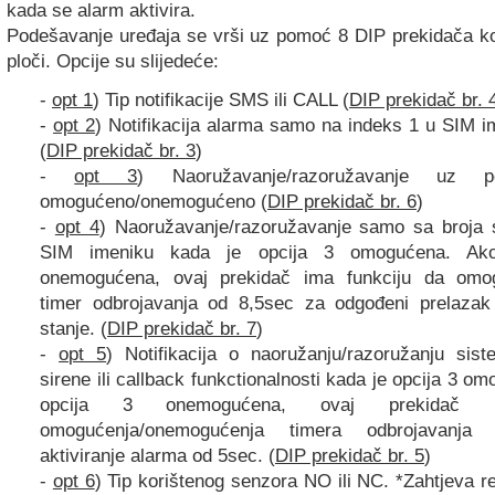
kada se alarm aktivira.
Podešavanje uređaja se vrši uz pomoć 8 DIP prekidača ko
ploči. Opcije su slijedeće:
-
opt 1
) Tip notifikacije SMS ili CALL (
DIP prekidač br. 
-
opt 2
) Notifikacija alarma samo na indeks 1 u SIM im
(
DIP prekidač br. 3
)
-
opt 3
) Naoružavanje/razoružavanje uz 
omogućeno/onemogućeno (
DIP prekidač br. 6
)
-
opt 4
) Naoružavanje/razoružavanje samo sa broja 
SIM imeniku kada je opcija 3 omogućena. Ako
onemogućena, ovaj prekidač ima funkciju da omo
timer odbrojavanja od 8,5sec za odgođeni prelazak
stanje. (
DIP prekidač br. 7
)
-
opt 5
) Notifikacija o naoružanju/razoružanju si
sirene ili callback funkctionalnosti kada je opcija 3 o
opcija 3 onemogućena, ovaj prekidač i
omogućenja/onemogućenja timera odbrojavanja
aktiviranje alarma od 5sec. (
DIP prekidač br. 5
)
-
opt 6
) Tip korištenog senzora NO ili NC. *Zahtjeva r