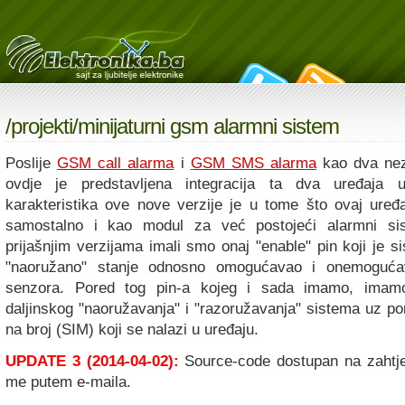
/
projekti
/minijaturni gsm alarmni sistem
Poslije
GSM call alarma
i
GSM SMS alarma
kao dva nez
ovdje je predstavljena integracija ta dva uređaja 
karakteristika ove nove verzije je u tome što ovaj uređa
samostalno i kao modul za već postojeći alarmni si
prijašnjim verzijama imali smo onaj "enable" pin koji je s
"naoružano" stanje odnosno omogućavao i onemogućav
senzora. Pored tog pin-a kojeg i sada imamo, imam
daljinskog "naoružavanja" i "razoružavanja" sistema uz po
na broj (SIM) koji se nalazi u uređaju.
UPDATE 3 (2014-04-02):
Source-code dostupan na zahtjev
me putem e-maila.