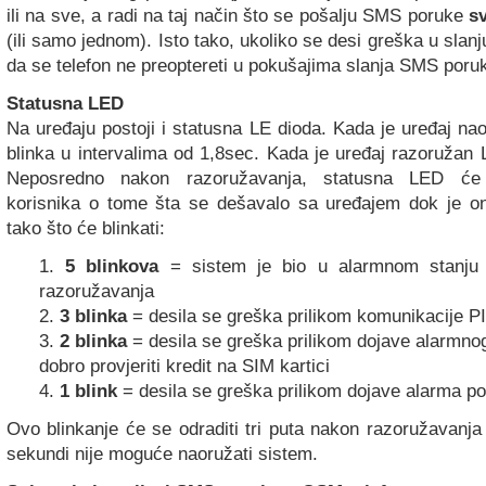
ili na sve, a radi na taj način što se pošalju SMS poruke
s
(ili samo jednom). Isto tako, ukoliko se desi greška u slanj
da se telefon ne preoptereti u pokušajima slanja SMS poru
Statusna LED
Na uređaju postoji i statusna LE dioda. Kada je uređaj n
blinka u intervalima od 1,8sec. Kada je uređaj razoružan 
Neposredno nakon razoružavanja, statusna LED će 
korisnika o tome šta se dešavalo sa uređajem dok je on
tako što će blinkati:
1.
5 blinkova
= sistem je bio u alarmnom stanju 
razoružavanja
2.
3 blinka
= desila se greška prilikom komunikacije 
3.
2 blinka
= desila se greška prilikom dojave alarmnog 
dobro provjeriti kredit na SIM kartici
4.
1 blink
= desila se greška prilikom dojave alarma p
Ovo blinkanje će se odraditi tri puta nakon razoružavanja 
sekundi nije moguće naoružati sistem.