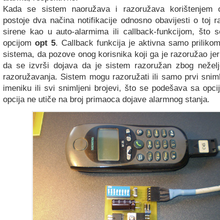
Kada se sistem naoružava i razoružava korištenjem 
postoje dva načina notifikacije odnosno obavijesti o toj r
sirene kao u auto-alarmima ili callback-funkcijom, što
opcijom
opt 5
. Callback funkcija je aktivna samo priliko
sistema, da pozove onog korisnika koji ga je razoružao je
da se izvrši dojava da je sistem razoružan zbog neželj
razoružavanja. Sistem mogu razoružati ili samo prvi sniml
imeniku ili svi snimljeni brojevi, što se podešava sa opc
opcija ne utiče na broj primaoca dojave alarmnog stanja.