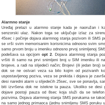
Alarmno stanje
Uređaj prelazi u alarmno stanje kada je naoružan i ka
senzorski ulaz. Nakon toga se uključuje izlaz za siren
45sec i počinje dojava alarmnog stanja pozivom ili SMS 
se vrši svim memorisanim korisnicima odnosno svim sms 
samo prvom broju u imeniku odnosno prvoj snimljenoj SMS
podešava sa opcijom
opt 2
. Dojava alarmnog stanja p
vršiti ili samo na prvi snimljeni broj u SIM imeniku ili 
brojeve, a radi na slijedeći način; Brojevi (ili jedan broj) 
dok se ne ostvari veza sa bilo kojim od pozivanih ko
uspostavljenog poziva, veza se prekida i dojava je završ
desi naredni alarm u slijedećih 25sec, sve se ponavlja, s
biti izvršena dok ne istekne ta pauza. Ukoliko se desi 
dojave postoji pauza od 8sec koja služi da se telefon 
pozivima. Dojava alarmnog stanja SMS porukama se takođ
na samo jednog primaoca (jednu snimljenu SMS poruku u