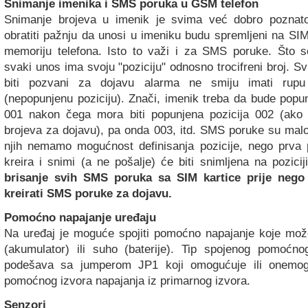
Snimanje imenika i SMS poruka u GSM telefon
Snimanje brojeva u imenik je svima već dobro poznato
obratiti pažnju da unosi u imeniku budu spremljeni na SIM
memoriju telefona. Isto to važi i za SMS poruke. Što s
svaki unos ima svoju "poziciju" odnosno trocifreni broj. Svi
biti pozvani za dojavu alarma ne smiju imati rup
(nepopunjenu poziciju). Znači, imenik treba da bude popun
001 nakon čega mora biti popunjena pozicija 002 (ako s
brojeva za dojavu), pa onda 003, itd. SMS poruke su malo
njih nemamo mogućnost definisanja pozicije, nego prva 
kreira i snimi (a ne pošalje) će biti snimljena na pozicij
brisanje svih SMS poruka sa SIM kartice prije nego
kreirati SMS poruke za dojavu.
Pomoćno napajanje uređaju
Na uređaj je moguće spojiti pomoćno napajanje koje može
(akumulator) ili suho (baterije). Tip spojenog pomoćno
podešava sa jumperom JP1 koji omogućuje ili onemog
pomoćnog izvora napajanja iz primarnog izvora.
Senzori