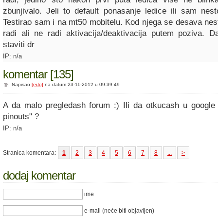
zbunjivalo. Jeli to default ponasanje ledice ili sam nest
Testirao sam i na mt50 mobitelu. Kod njega se desava nes
radi ali ne radi aktivacija/deaktivacija putem poziva. 
staviti dr
IP: n/a
komentar [135]
Napisao
[edo]
na datum 23-11-2012 u 09:39:49
A da malo pregledash forum :) Ili da otkucash u google
pinouts" ?
IP: n/a
Stranica komentara:
1
2
3
4
5
6
7
8
...
>
dodaj komentar
ime
e-mail (neće biti objavljen)