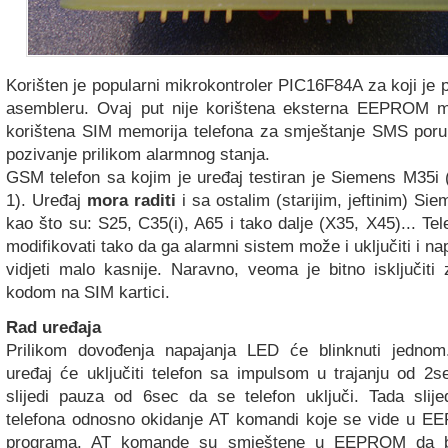
Korišten je popularni mikrokontroler PIC16F84A za koji je
asembleru. Ovaj put nije korištena eksterna EEPROM m
korištena SIM memorija telefona za smještanje SMS poru
pozivanje prilikom alarmnog stanja.
GSM telefon sa kojim je uređaj testiran je Siemens M35i
1). Uređaj
mora raditi
i sa ostalim (starijim, jeftinim) Si
kao što su: S25, C35(i), A65 i tako dalje (X35, X45)... Tel
modifikovati tako da ga alarmni sistem može i uključiti i na
vidjeti malo kasnije. Naravno, veoma je bitno isključiti
kodom na SIM kartici.
Rad uređaja
Prilikom dovođenja napajanja LED će blinknuti jedno
uređaj će uključiti telefon sa impulsom u trajanju od 2
slijedi pauza od 6sec da se telefon uključi. Tada slijedi
telefona odnosno okidanje AT komandi koje se vide u E
programa. AT komande su smještene u EEPROM da b