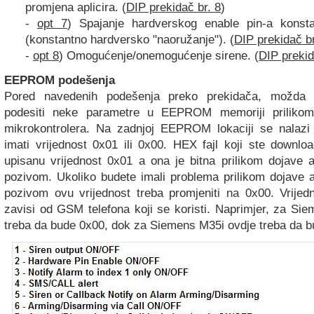
promjena aplicira. (
DIP prekidač br. 8
)
-
opt 7
) Spajanje hardverskog enable pin-a kons
(konstantno hardversko "naoružanje"). (
DIP prekidač br
-
opt 8
) Omogućenje/onemogućenje sirene. (
DIP prekid
EEPROM podešenja
Pored navedenih podešenja preko prekidača, možda 
podesiti neke parametre u EEPROM memoriji prilikom
mikrokontrolera. Na zadnjoj EEPROM lokaciji se nalazi 
imati vrijednost 0x01 ili 0x00. HEX fajl koji ste downlo
upisanu vrijednost 0x01 a ona je bitna prilikom dojave 
pozivom. Ukoliko budete imali problema prilikom dojave 
pozivom ovu vrijednost treba promjeniti na 0x00. Vrijed
zavisi od GSM telefona koji se koristi. Naprimjer, za Si
treba da bude 0x00, dok za Siemens M35i ovdje treba da b