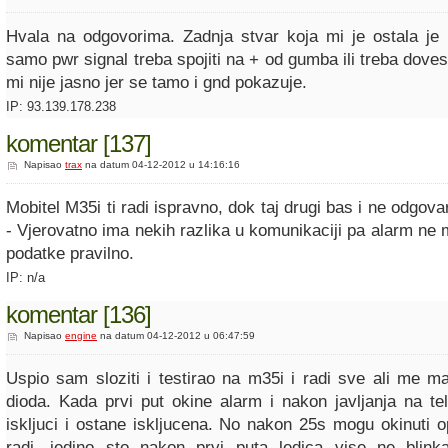
Hvala na odgovorima. Zadnja stvar koja mi je ostala je 
samo pwr signal treba spojiti na + od gumba ili treba dovesti
mi nije jasno jer se tamo i gnd pokazuje.
IP: 93.139.178.238
komentar [137]
Napisao
trax
na datum 04-12-2012 u 14:16:16
Mobitel M35i ti radi ispravno, dok taj drugi bas i ne odgo
- Vjerovatno ima nekih razlika u komunikaciji pa alarm ne
podatke pravilno.
IP: n/a
komentar [136]
Napisao
engine
na datum 04-12-2012 u 06:47:59
Uspio sam sloziti i testirao na m35i i radi sve ali me ma
dioda. Kada prvi put okine alarm i nakon javljanja na tel
iskljuci i ostane iskljucena. No nakon 25s mogu okinuti o
radi, jedino sto nakon prvi puta ledica vise ne blin