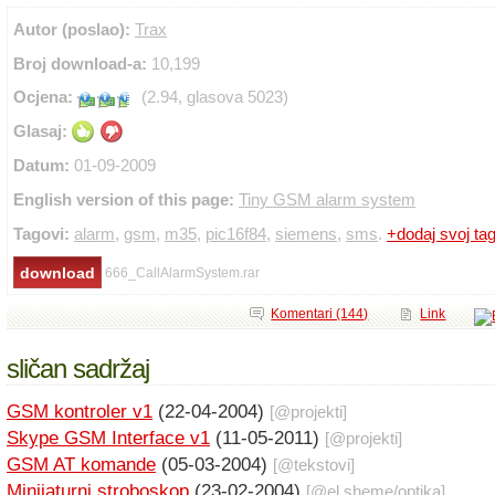
Autor (poslao):
Trax
Broj download-a:
10,199
Ocjena:
(2.94, glasova 5023)
Glasaj:
Datum:
01-09-2009
English version of this page:
Tiny GSM alarm system
Tagovi:
alarm
,
gsm
,
m35
,
pic16f84
,
siemens
,
sms
.
+dodaj svoj ta
666_CallAlarmSystem.rar
Komentari (144)
Link
sličan sadržaj
GSM kontroler v1
(22-04-2004)
[@
projekti
]
Skype GSM Interface v1
(11-05-2011)
[@
projekti
]
GSM AT komande
(05-03-2004)
[@
tekstovi
]
Minijaturni stroboskop
(23-02-2004)
[@
el.sheme
/
optika
]