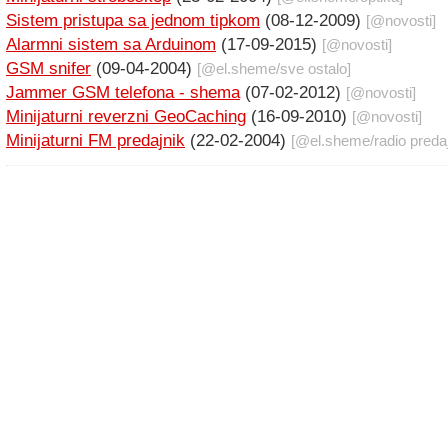
Sistem pristupa sa jednom tipkom
(08-12-2009)
[@
novosti
]
Alarmni sistem sa Arduinom
(17-09-2015)
[@
novosti
]
GSM snifer
(09-04-2004)
[@
el.sheme
/
sve ostalo
]
Jammer GSM telefona - shema
(07-02-2012)
[@
novosti
]
Minijaturni reverzni GeoCaching
(16-09-2010)
[@
novosti
]
Minijaturni FM predajnik
(22-02-2004)
[@
el.sheme
/
radio predaj