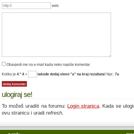
web
Obavjesti me na e-mail kada neko napiše komentar
Koliko je
4 * 4
=
takođe dodaj slovo "a" na kraj rezultata!
Npr.:
7a
ulogiraj se!
To možeš uraditi na forumu:
Login stranica
. Kada se ulogi
ovu stranicu i uradi
refresh
.