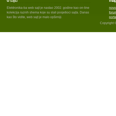
o
sajtu
ma
Elektronika-ba web sajt je nastao 2002. godine kao on-line
novo
kolekcija raznih shema koje su slali posjetioci sajta. Danas
foru
kao što vidite, web sajt je malo opširniji.
port
Copyright 