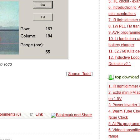
5. RC circuit - ex
6. Introduction to 
microcontrollers
7. IR light dimmer 
8. 1W PLL FM tran
9. AVR programme
10. Li-Ion button ce
battery charger
11. 32.768 KHz osc
12. Inductive Loop
Detector v2.1
© Todd
[
Source: Todd
]
top
download
1. IR light dimmer 
2. Extra mini FM s
on 1.5V
3. Power inverter
4. Warm Tube Cloc
omments (0)
Link
Nixie Clock
5. AllPic program
6. Video transmitt
range