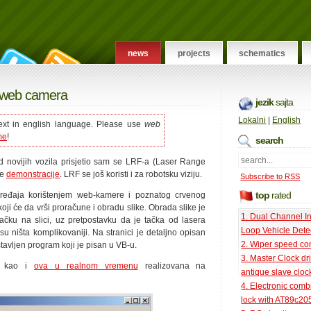
news
projects
schematics
ng web camera
jezik
sajta
Lokalni
|
English
 text in english language. Please use
web
me
!
search
 novijih vozila prisjetio sam se LRF-a (Laser Range
ve
demonstracije
. LRF se još koristi i za robotsku viziju.
Subscribe to RSS
top
rated
ređaja korištenjem web-kamere i poznatog crvenog
ji će da vrši proračune i obradu slike. Obrada slike je
1. Dual Channel I
u tačku na slici, uz pretpostavku da je tačka od lasera
Loop Vehicle Dete
isu ništa komplikovaniji. Na stranici je detaljno opisan
2. Wiper speed con
tavljen program koji je pisan u VB-u.
3. Master Clock dri
ja kao i
ova u realnom vremenu
realizovana na
antique slave cloc
4. Electronic comb
lock with AT89c20