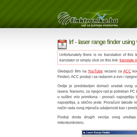
lrf - laser range finder usi
DEC
9
Unfortunately there is no translation of this
translator
or simply click on this link:
translate 
Gledajući film na
YouTube
vezano za
ACC
kod
Finder). ACC postoji i sa radarom a evo i njego
Ovdje je predstavljen domaći uradak ovog u
lasera. Naravno, za njegov rad je potreban PC ko
u suštini vrlo primitivna - pronaći najsvjetlij
najsvjetlija, a obično jeste. Proračuni takođe n
način rada ovog mjerača udaljenosti kao i preds
Postoji dosta drugih verzija ovog uređa
mikrokontroleru.