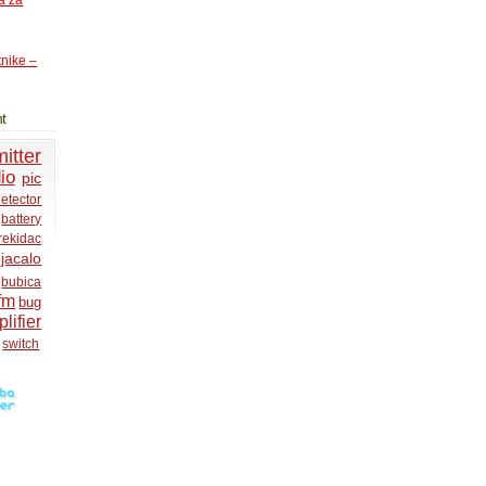
a za
tnike –
t
itter
io
pic
etector
battery
rekidac
jacalo
bubica
fm
bug
lifier
switch