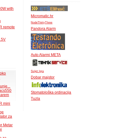
00W with
Micromatic.hr
m
NodeThirtyThree
IR remote
Pandora Alarm
1.5V
Auto Alarmi META
Svijet Igra
 oko
Dobar majstor
.
unje...
acs550
Stomatološka ordinacija
 barem
Tuzla
R mini
uge
lator za
wr Metar
ni