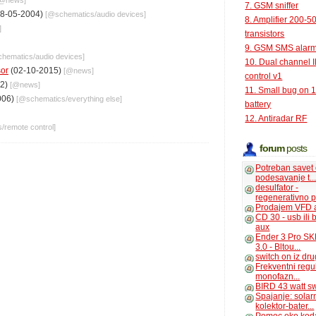
[@
news
]
7. GSM sniffer
8-05-2004)
[@
schematics
/
audio devices
]
8. Amplifier 200-5
]
transistors
9. GSM SMS alar
chematics
/
audio devices
]
10. Dual channel 
sor
(02-10-2015)
[@
news
]
control v1
12)
[@
news
]
11. Small bug on 
006)
[@
schematics
/
everything else
]
battery
12. Antiradar RF
s
/
remote control
]
forum
posts
Potreban savet
podesavanje t..
desulfator -
regenerativno p
Prodajem VFD 
CD 30 - usb ili
aux
Ender 3 Pro SK
3.0 - Bltou...
switch on iz dr
Frekventni regu
monofazn...
BIRD 43 watt s
Spajanje: solar
kolektor-bater...