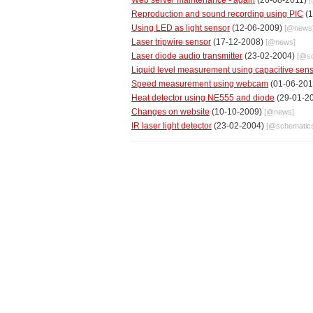
Web server maintenance - again
(26-08-2011)
Reproduction and sound recording using PIC
(1
Using LED as light sensor
(12-06-2009)
[@
news
Laser tripwire sensor
(17-12-2008)
[@
news
]
Laser diode audio transmitter
(23-02-2004)
[@
s
Liquid level measurement using capacitive sen
Speed measurement using webcam
(01-06-20
Heat detector using NE555 and diode
(29-01-2
Changes on website
(10-10-2009)
[@
news
]
IR laser light detector
(23-02-2004)
[@
schematic