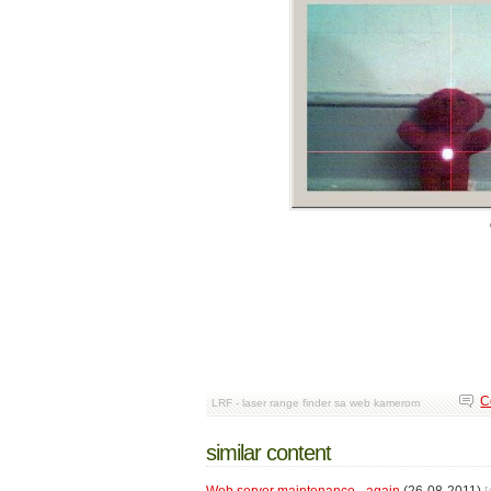
C
LRF - laser range finder sa web kamerom
similar content