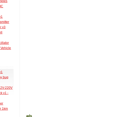
amples
PIC
v1
smitter
r v3
ll
illator
 Vehicle
v1
py bug
 12V-220V
k v1 -
mer
er 1km
ads