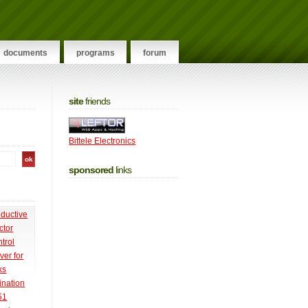
documents
programs
forum
site
friends
Bittele Electronics
sponsored
links
nductive
ctor
trol
ver for
ks
ination
51