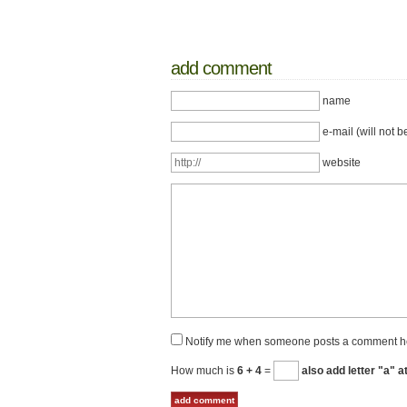
add comment
name
e-mail (will not b
website
Notify me when someone posts a comment h
How much is
6 + 4
=
also add letter "a" a