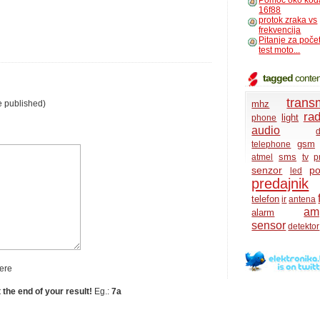
Pomoc oko kod
16f88
protok zraka vs
frekvencija
Pitanje za poče
test moto...
tagged
conten
transm
mhz
e published)
rad
light
phone
audio
d
gsm
telephone
sms
atmel
tv
p
senzor
po
led
predajnik
telefon
ir
antena
amp
alarm
sensor
detektor
ere
t the end of your result!
Eg.:
7a