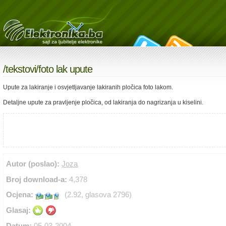
/
tekstovi
/foto lak upute
Upute za lakiranje i osvjetljavanje lakiranih pločica foto lakom.
Detaljne upute za pravljenje pločica, od lakiranja do nagrizanja u kiselini.
Autor (poslao):
Joza
Broj download-a:
4,378
Ocjena:
(2.92, glasova 2796)
Glasaj:
Datum:
05-03-2004