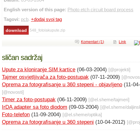
English version of this page:
Photo etch circuit board process
Tagovi:
pcb
.
+dodaj svoj tag
548_fotolakupute.zip
Komentari (1)
Link
sličan sadržaj
Upute za kloniranje SIM kartice
(06-03-2004)
[@
projekti
]
Tajmer osvjetljivača za foto-postupak
(07-11-2009)
[@
novos
Oprema za fotografisanje u 360 stepeni - objavljeno
(11-04
[@
novosti
]
Timer za foto-postupak
(06-11-2009)
[@
el.sheme
/
tajmeri
]
IrDA adapter sa foto diodom
(09-03-2004)
[@
el.sheme
/
daljins
Foto-telefon
(11-09-2004)
[@
el.sheme
/
optika
]
Oprema za fotografisanje u 360 stepeni
(10-04-2012)
[@
pro