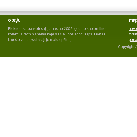
o
sajtu
ma
Elektronika-ba web sajt je nastao 2002. godine kao on-line
novo
kolekcija raznih shema koje su slali posjetioci sajta. Danas
foru
kao što vidite, web sajt je malo opširniji.
port
Copyright 