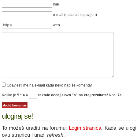
ime
e-mail (neće biti objavljen)
web
Obavjesti me na e-mail kada neko napiše komentar
Koliko je
5 * 4
=
takođe dodaj slovo "a" na kraj rezultata!
Npr.:
7a
ulogiraj se!
To možeš uraditi na forumu:
Login stranica
. Kada se ulogi
ovu stranicu i uradi
refresh
.