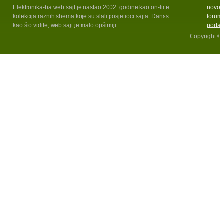
Elektronika-ba web sajt je nastao 2002. godine kao on-line
novo
kolekcija raznih shema koje su slali posjetioci sajta. Danas
foru
kao što vidite, web sajt je malo opširniji.
port
Copyright 