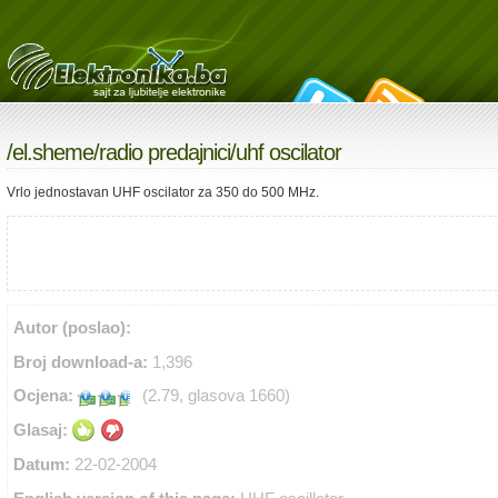
/
el.sheme
/
radio predajnici
/uhf oscilator
Vrlo jednostavan UHF oscilator za 350 do 500 MHz.
Autor (poslao):
Broj download-a:
1,396
Ocjena:
(2.79, glasova 1660)
Glasaj:
Datum:
22-02-2004