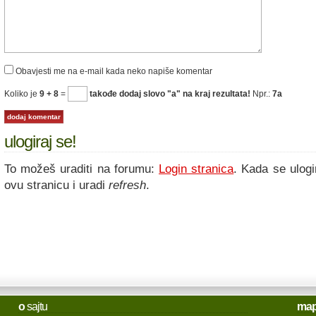
Obavjesti me na e-mail kada neko napiše komentar
Koliko je
9 + 8
=
takođe dodaj slovo "a" na kraj rezultata!
Npr.:
7a
ulogiraj se!
To možeš uraditi na forumu:
Login stranica
. Kada se ulogi
ovu stranicu i uradi
refresh
.
o
sajtu
ma