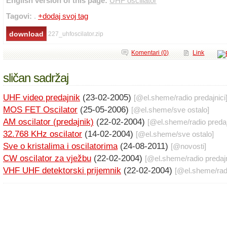
English version of this page:
UHF oscillator
Tagovi:
.
+dodaj svoj tag
227_uhfoscilator.zip
Komentari (0)
Link
sličan sadržaj
UHF video predajnik
(23-02-2005)
[@
el.sheme
/
radio predajnici
MOS FET Oscilator
(25-05-2006)
[@
el.sheme
/
sve ostalo
]
AM oscilator (predajnik)
(22-02-2004)
[@
el.sheme
/
radio predaj
32.768 KHz oscilator
(14-02-2004)
[@
el.sheme
/
sve ostalo
]
Sve o kristalima i oscilatorima
(24-08-2011)
[@
novosti
]
CW oscilator za vježbu
(22-02-2004)
[@
el.sheme
/
radio predaj
VHF UHF detektorski prijemnik
(22-02-2004)
[@
el.sheme
/
rad